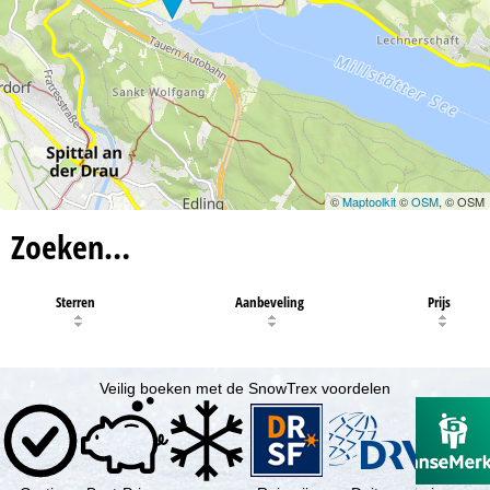
©
Maptoolkit
©
OSM
, © OSM
Zoeken…
Sterren
Aanbeveling
Prijs
Veilig boeken met de SnowTrex voordelen