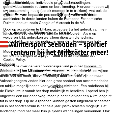
Skigebied
Langlauf
statistische analyse, individuele productaanbevelingen,
geïndividualiseerde reclame en bereikmeting. Hiervoor hebben wij
uw toestemming nodig (op elk moment in te trekken), wat ook de
Het weer
Last-Minute & Deals
overdracht van bepaalde persoonlijke gegevens aan derde
aanbieders in derde landen buiten de Europese Economische
Ruimte inhoudt, zoals Google of Microsoft in de VS.
Door op
accepteren
te klikken, accepteert u het gebruik van niet-
S
Oostenrijk
Millstätter See
Seeboden
functionele cookies en soortgelijke technologieën. Als u op
weigeren
klikt, gebruiken we alleen diensten die technisch
Wintersport
Seeboden – sportief
noodzakelijk zijn en die nodig zijn voor de uitvoering van het
t
contract.
centrum bij het Millstätter meer!
Meer informatie over het gebruik van cookies en de mogelijkheid
a
om uw instellingen te wijzigen, vindt u in de informatie over
Cookie-Policy
.
r
Seeboden
Informatie over de verantwoordelijke vind je in het
Impressum
.
Informatie over de doeleinden en jouw rechten omtrent
Seeboden bij het Millstätter meer bestaat uit meerdere kleine wijken
t
gegevensbescherming vind je onze
Privacy Policy
.
direct aan het meer, die voornamelijk door toerisme zijn ontstaan.
Vakantiegangers vinden hier een groot aanbod aan accommodaties
p
en talrijke mogelijkheden voor vrijetijdsactiviteiten. Een rodelbaan bij
Accepteren
de Pichlhütte is vanuit het dorp makkelijk te bereiken. Lopend ben je
a
ongeveer een uur onderweg, maar je hebt hiervoor een 4 km lange rit
tot in het dorp. Op de 3 ijsbanen kunnen gasten uitgebreid schaatsen
g
en in het sportcentrum is het hele jaar ijsstokschieten mogelijk. Het
landschap rond het meer kun je tijdens wandelingen verkennen. Ook