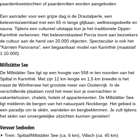
i
paardenkoetstochten of paardenritten worden aangeboden.
n
Een aanrader voor een grijze dag is de Drautalperle, een
beleveniszwembad met een 65 m lange glijbaan, wellnessgedeelte en
a
sauna. Tijdens een cultureel uitstapje kun je het traditionele Opper-
Karinthië verkennen. Het beleveniskasteel Porcia toont aan bezoekers
de cultuur aan de hand van 20.000 objecten. Spectaculair is ook het
"Kärnten Panorama", een begaanbaar model van Karinthië (maatstaf
1:10.000).
Millstätter See
De Millstätter See ligt op een hoogte van 558 m ten noorden van het
Spittal in Karinthië. Met zijn 12 km lengte en 1,5 km breedte is het
naast de Wörthersee het grootste meer van Oostenrijk. In de
verschillende plaatsen rond het meer kun je overnachten in
vakantiehuizen, chalets, hotels of appartementen. De Millstätter See
ligt middenin de bergen van het natuurpark Nockberge. Het gebied is
een paradijs om te skiën, wandelen en bergbeklimmen. Je zult tijdens
het skiën van onvergetelijke uitzichten kunnen genieten!
Vervoer Seeboden
Trein: Spittal/Millstätter See (ca. 6 km), Villach (ca. 45 km)