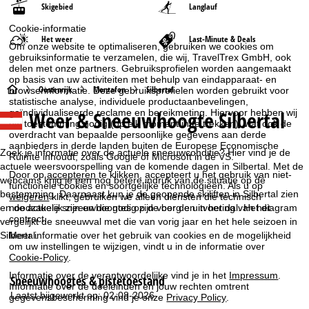
Skigebied
Langlauf
Cookie-informatie
Het weer
Last-Minute & Deals
Om onze website te optimaliseren, gebruiken we cookies om
gebruiksinformatie te verzamelen, die wij, TravelTrex GmbH, ook
delen met onze partners. Gebruiksprofielen worden aangemaakt
op basis van uw activiteiten met behulp van eindapparaat- en
S
Oostenrijk
Montafon
Silbertal
browserinformatie. Deze gebruiksprofielen worden gebruikt voor
statistische analyse, individuele productaanbevelingen,
Weer & Sneeuwhoogte Silbertal
geïndividualiseerde reclame en bereikmeting. Hiervoor hebben wij
t
uw toestemming nodig (op elk moment in te trekken), wat ook de
overdracht van bepaalde persoonlijke gegevens aan derde
a
aanbieders in derde landen buiten de Europese Economische
Zoek je informatie over de actuele sneeuwconditie? Hier vind je de
Ruimte inhoudt, zoals Google of Microsoft in de VS.
actuele weersvoorspelling van de komende dagen in Silbertal. Met de
r
Door op
accepteren
te klikken, accepteert u het gebruik van niet-
webcams krijg je een nog betere indruk van de situatie op de
functionele cookies en soortgelijke technologieën. Als u op
bestemming. Daarnaast kun je de geopende skiliften in Silbertal zien
weigeren
klikt, gebruiken we alleen diensten die technisch
t
noodzakelijk zijn en die nodig zijn voor de uitvoering van het
en de actuele sneeuwhoogtes op de berg en in het dal. Het diagram
contract.
vergelijkt de sneeuwval met die van vorig jaar en het hele seizoen in
p
Silbertal.
Meer informatie over het gebruik van cookies en de mogelijkheid
om uw instellingen te wijzigen, vindt u in de informatie over
Cookie-Policy
.
a
Informatie over de verantwoordelijke vind je in het
Impressum
.
Sneeuwhoogtes & pistetoestand
g
Informatie over de doeleinden en jouw rechten omtrent
Laatst bijgewerkt op: 02-08-2026
gegevensbescherming vind je onze
Privacy Policy
.