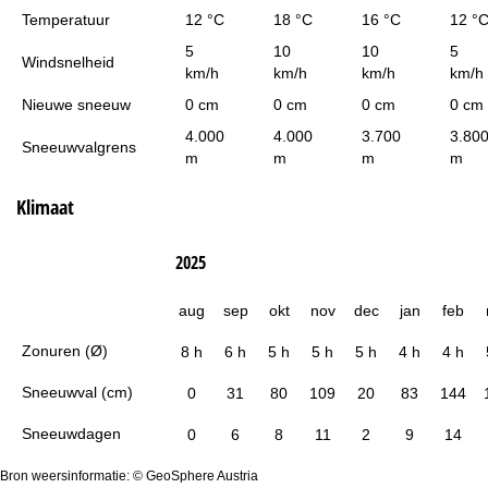
Temperatuur
12 °C
18 °C
16 °C
12 °
5
10
10
5
Windsnelheid
km/h
km/h
km/h
km/h
Nieuwe sneeuw
0 cm
0 cm
0 cm
0 cm
4.000
4.000
3.700
3.80
Sneeuwvalgrens
m
m
m
m
Klimaat
2025
aug
sep
okt
nov
dec
jan
feb
Zonuren (Ø)
8 h
6 h
5 h
5 h
5 h
4 h
4 h
Sneeuwval (cm)
0
31
80
109
20
83
144
Sneeuwdagen
0
6
8
11
2
9
14
Bron weersinformatie: © GeoSphere Austria