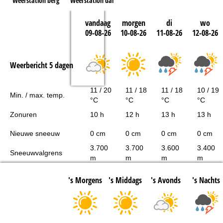
Weerstation berg
Weerstation dal
vandaag
morgen
di
wo
09-08-26
10-08-26
11-08-26
12-08-26
Weerbericht 5 dagen
11 / 20
11 / 18
11 / 18
10 / 19
Min. / max. temp.
°C
°C
°C
°C
Zonuren
10 h
12 h
13 h
13 h
Nieuwe sneeuw
0 cm
0 cm
0 cm
0 cm
3.700
3.700
3.600
3.400
Sneeuwvalgrens
m
m
m
m
's Morgens
's Middags
's Avonds
's Nachts