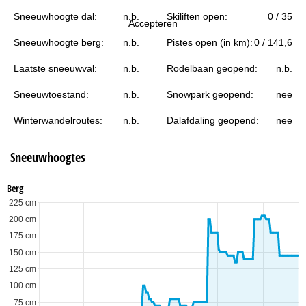
i
Sneeuwhoogte dal:
n.b.
Skiliften open:
0 / 35
Accepteren
n
Sneeuwhoogte berg:
n.b.
Pistes open (in km):
0 / 141,6
a
Laatste sneeuwval:
n.b.
Rodelbaan geopend:
n.b.
Sneeuwtoestand:
n.b.
Snowpark geopend:
nee
Winterwandelroutes:
n.b.
Dalafdaling geopend:
nee
Sneeuwhoogtes
Berg
225 cm
200 cm
175 cm
150 cm
125 cm
100 cm
75 cm