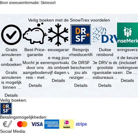
Bron sneeuwinformatie: Skiresort
Veilig boeken met de SnowTrex voordelen
Gratis
Best-Price-
Sneeuwgarantie
Reisprijs
Reisannuleringsver
Duitse
annuleren
garantie
zekerheidscertificaat
reisbond
Je mag jouw
Je hebt de keuze
&
Mocht je een
wintersportvakantie
De DRSF
De DRV is de
(inclusief
omboeken
door ons
gratis omboeken
beschermt
grootste
reisonderbrekingsve
Gratis
aangeboden
als vijf dagen voor
jou als
organisatie van
en . De …
annuleren
reis - met
de …
reiziger met
reisbureaus en
Details
Details
is mogelijk
dezelfde
een
reisorganisaties
Details
Details
Details
binnen 5
beschikbaarheid
pakketreis
in Duitsland. …
dagen na
en inbegrepen
of
Details
de
…
gekoppelde
Veilig boeken
:
boeking,
services bij
als jouw
…
vakantie …
Betalingsmogelijkheden
:
Social Media
: