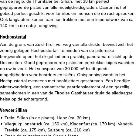
van de regio, de Thurntaler bei Sillian, met 38 km perfect
i
geprepareerde pistes van alle moeilijkheidsgraden. Daarom is het
gebied perfect geschikt voor families en mensen die de rust opzoeken.
n
Ook langlaufers komen aan hun trekken met een loipenetwerk van ca.
140 km in de nabije omgeving.
a
Hochpustertal
Aan de grens van Zuid-Tirol, ver weg van alle drukte, bevindt zich het
zonnig gelegen Hochpustertal. Te midden van de pittoreske
bergwereld opent het skigebied een prachtig panorama-uitzicht op de
Dolomieten. Goed geprepareerde pistes en eersteklas loipes wachten
op uw bezoek. Het snowpark van 30.000 m² biedt goede
mogelijkheden voor boarders en skiërs. Ontspanning wordt in het
Hochpustertal eveneens met hoofdletters geschreven. Een heerlijke
winterwandeling, een romantische paardensleetocht of een gezellig
samenkomen in een van de Tiroolse Gasthäuser drukt de alledaagse
heisa op de achtergrond.
Vervoer Sillian
Trein: Sillian (in de plaats), Lienz (ca. 30 km)
Vliegtuig: Innsbruck (ca. 150 km), Klagenfurt (ca. 170 km), Venetië-
Trevisio (ca. 175 km), Salzburg (ca. 210 km)
Open de routeplanner in
Google Maps