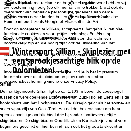
Skigebied
Langlauf
geïndividualiseerde reclame en bereikmeting. Hiervoor hebben wij
uw toestemming nodig (op elk moment in te trekken), wat ook de
overdracht van bepaalde persoonlijke gegevens aan derde
Het weer
Last-Minute & Deals
aanbieders in derde landen buiten de Europese Economische
Ruimte inhoudt, zoals Google of Microsoft in de VS.
Door op
accepteren
te klikken, accepteert u het gebruik van niet-
functionele cookies en soortgelijke technologieën. Als u op
S
Oostenrijk
Hochpustertal
Sillian
weigeren
klikt, gebruiken we alleen diensten die technisch
noodzakelijk zijn en die nodig zijn voor de uitvoering van het
Wintersport
Sillian - Skiplezier met
contract.
t
Meer informatie over het gebruik van cookies en de mogelijkheid
een sprookjesachtige blik op de
om uw instellingen te wijzigen, vindt u in de informatie over
a
Cookie-Policy
.
Dolomieten!
Informatie over de verantwoordelijke vind je in het
Impressum
.
r
Informatie over de doeleinden en jouw rechten omtrent
gegevensbescherming vind je onze
Privacy Policy
.
Sillian
t
De marktgemeente Sillian ligt op ca. 1.103 m boven de zeespiegel
Accepteren
tussen de wereldbekende Dolomieten van Zuid-Tirol en Lienz en is de
p
hoofdplaats van het Hochpustertal. De skiregio geldt als het zonne- en
sneeuwparadijs van Oost-Tirol. Het dal dat bekend staat om haar
a
sprookjesachtige aanblik biedt drie bijzonder familievriendelijke
skigebieden. De skigebieden Obertilliach en Kartisch zijn vooral voor
g
beginners geschikt en hier bevindt zich ook het grootste skicentrum