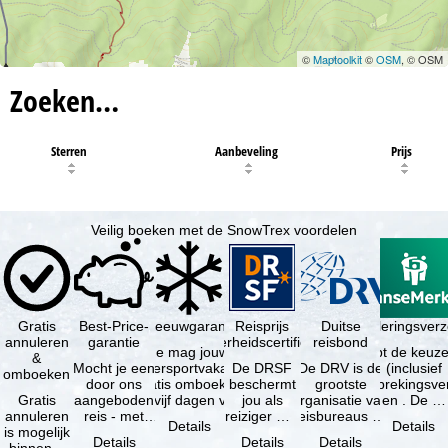
©
Maptoolkit
©
OSM
, © OSM
Zoeken…
Sterren
Aanbeveling
Prijs
Veilig boeken met de SnowTrex voordelen
Gratis
Best-Price-
Sneeuwgarantie
Reisprijs
Reisannuleringsver
Duitse
annuleren
garantie
zekerheidscertificaat
reisbond
Je mag jouw
Je hebt de keuze
&
Mocht je een
wintersportvakantie
De DRSF
De DRV is de
(inclusief
omboeken
door ons
gratis omboeken
beschermt
grootste
reisonderbrekingsve
Gratis
aangeboden
als vijf dagen voor
jou als
organisatie van
en . De …
annuleren
reis - met
de …
reiziger met
reisbureaus en
Details
Details
is mogelijk
dezelfde
een
reisorganisaties
Details
Details
Details