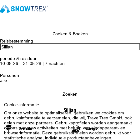
Zoeken & Boeken
Reisbestemming
periode & reisduur
10-08-26 – 31-05-28 | 7 nachten
Personen
alle
Zoeken
Cookie-informatie
Sillian
Om onze website te optimaliseren, gebruiken we cookies om
gebruiksinformatie te verzamelen, die wij, TravelTrex GmbH, ook
delen met onze partners. Gebruiksprofielen worden aangemaakt
op basis van uw activiteiten met behulp van eindapparaat- en
Overzicht
Skiregio
browserinformatie. Deze gebruiksprofielen worden gebruikt voor
statistische analyse, individuele productaanbevelingen,