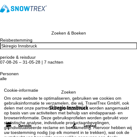
Zoeken & Boeken
Reisbestemming
periode & reisduur
07-08-26 – 31-05-28 | 7 nachten
Personen
alle
Cookie-informatie
Zoeken
Om onze website te optimaliseren, gebruiken we cookies om
gebruiksinformatie te verzamelen, die wij, TravelTrex GmbH, ook
Skiregio Innsbruck
delen met onze partners. Gebruiksprofielen worden aangemaakt
op basis van uw activiteiten met behulp van eindapparaat- en
browserinformatie. Deze gebruiksprofielen worden gebruikt voor
statistische analyse, individuele productaanbevelingen,
Overzicht
Langlauf
geïndividualiseerde reclame en bereikmeting. Hiervoor hebben wij
uw toestemming nodig (op elk moment in te trekken), wat ook de