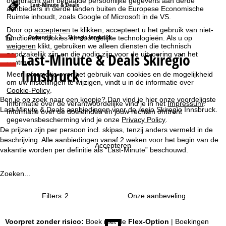
overdracht van bepaalde persoonlijke gegevens aan derde
Last-Minute & Deals
aanbieders in derde landen buiten de Europese Economische
Ruimte inhoudt, zoals Google of Microsoft in de VS.
Door op
accepteren
te klikken, accepteert u het gebruik van niet-
S
Oostenrijk
Skiregio Innsbruck
functionele cookies en soortgelijke technologieën. Als u op
weigeren
klikt, gebruiken we alleen diensten die technisch
Last-Minute & Deals Skiregio
noodzakelijk zijn en die nodig zijn voor de uitvoering van het
t
contract.
Innsbruck
Meer informatie over het gebruik van cookies en de mogelijkheid
a
om uw instellingen te wijzigen, vindt u in de informatie over
Cookie-Policy
.
r
Ben je op zoek naar een koopje? Dan vind je hier onze voordeligste
Informatie over de verantwoordelijke vind je in het
Impressum
.
Last-Minute & Deals aanbiedingen voor de regio Skiregio Innsbruck.
Informatie over de doeleinden en jouw rechten omtrent
t
gegevensbescherming vind je onze
Privacy Policy
.
De prijzen zijn per persoon incl. skipas, tenzij anders vermeld in de
beschrijving. Alle aanbiedingen vanaf 2 weken voor het begin van de
p
Accepteren
vakantie worden per definitie als “Last-Minute” beschouwd.
a
Zoeken...
g
Filters
2
i
Voorpret zonder risico:
Boek met de
Flex-Option
| Boekingen
n