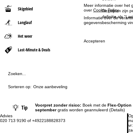
Meer informatie over het g
Skigebied
over
Cookie-Policy
.
t
De prijzen zijn 
definitie als “L
Informatie over de verantw
Langlauf
gegevensbescherming vin
p
a
Het weer
Accepteren
g
Last-Minute & Deals
i
n
Zoeken...
a
Sorteren op:
Onze aanbeveling
Voorpret zonder risico:
Boek met de
Flex-Option
Tip
september
gratis worden geannuleerd
(Details)
Advies
Op
020 713 9190 of +4922188828373
ma
vr:
za