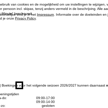
ebruik van cookies en de mogelijkheid om uw instellingen te wijzigen, v
per persoon incl. skipas, tenzij anders vermeld in de beschrijving. All
ast-Minute” beschouwd.
oordelijke vind je in het
Impressum
. Informatie over de doeleinden en
d je onze
Privacy Policy
.
| Boekingen voor het volgende seizoen 2026/2027 kunnen daarnaast
n
eningstijden
-do:
09:00-17:00
09:00-14:00
-zo:
gesloten