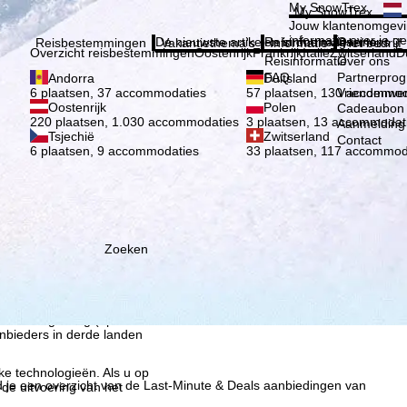
Kies 
My SnowTrex
My SnowTrex
Aanmelden
Jouw klantenomgevi
informatie over je g
De nieuwste artikelen in ons magazine
Reisinformatie
Over ons
Reisbestemmingen
Vakantiethema's
Informatie
Het bedrijf
Overzicht reisbestemmingen
Oostenrijk
Frankrijk
Italië
Zwitserland
D
Reisinformatie
Over ons
FAQ
Partnerpro
Andorra
Duitsland
Vriendenwer
6 plaatsen, 37 accommodaties
57 plaatsen, 130 accommod
Oostenrijk
Polen
Cadeaubon
220 plaatsen, 1.030 accommodaties
3 plaatsen, 13 accommodat
Aanmelding 
Tsjechië
Zwitserland
Contact
6 plaatsen, 9 accommodaties
33 plaatsen, 117 accommod
Zoeken
ie wij, TravelTrex GmbH,
n met behulp van
lyse, individuele
estemming nodig (op elk
nbieders in derde landen
jke technologieën. Als u op
d je een overzicht van de Last-Minute & Deals aanbiedingen van
 de uitvoering van het