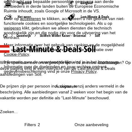
overdracht van bepaalde persoonlijke gegevens aan derde
Skigebied
Langlauf
aanbieders in derde landen buiten de Europese Economische
Ruimte inhoudt, zoals Google of Microsoft in de VS.
Het weer
Last-Minute & Deals
Door op
accepteren
te klikken, accepteert u het gebruik van niet-
functionele cookies en soortgelijke technologieën. Als u op
weigeren
klikt, gebruiken we alleen diensten die technisch
noodzakelijk zijn en die nodig zijn voor de uitvoering van het
S
Oostenrijk
SkiWelt Wilder Kaiser - Brixental
Söll
contract.
Meer informatie over het gebruik van cookies en de mogelijkheid
Last-Minute & Deals Söll
t
om uw instellingen te wijzigen, vindt u in de informatie over
Cookie-Policy
.
a
Informatie over de verantwoordelijke vind je in het
Impressum
.
Wil je spontaan een onvergetelijke tijd in de sneeuw doorbrengen? Op
Informatie over de doeleinden en jouw rechten omtrent
deze pagina vind je een overzicht van de Last-Minute & Deals
gegevensbescherming vind je onze
Privacy Policy
.
r
aanbiedingen van Söll.
t
De prijzen zijn per persoon incl. skipas, tenzij anders vermeld in de
Accepteren
beschrijving. Alle aanbiedingen vanaf 2 weken voor het begin van de
p
vakantie worden per definitie als “Last-Minute” beschouwd.
a
Zoeken...
g
Filters
2
i