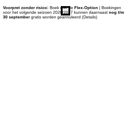
Voorpret zonder risico:
Boek met de
Flex-Option
| Boekingen
n
voor het volgende seizoen 2026/2027 kunnen daarnaast
nog t/m
30 september
gratis worden geannuleerd
(Details)
a