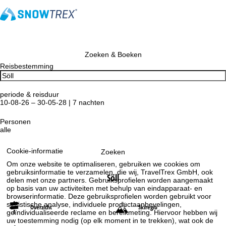
Zoeken & Boeken
Reisbestemming
periode & reisduur
10-08-26 – 30-05-28 | 7 nachten
Personen
alle
Cookie-informatie
Zoeken
Om onze website te optimaliseren, gebruiken we cookies om
gebruiksinformatie te verzamelen, die wij, TravelTrex GmbH, ook
Söll
delen met onze partners. Gebruiksprofielen worden aangemaakt
op basis van uw activiteiten met behulp van eindapparaat- en
browserinformatie. Deze gebruiksprofielen worden gebruikt voor
statistische analyse, individuele productaanbevelingen,
Overzicht
Skiregio
geïndividualiseerde reclame en bereikmeting. Hiervoor hebben wij
uw toestemming nodig (op elk moment in te trekken), wat ook de