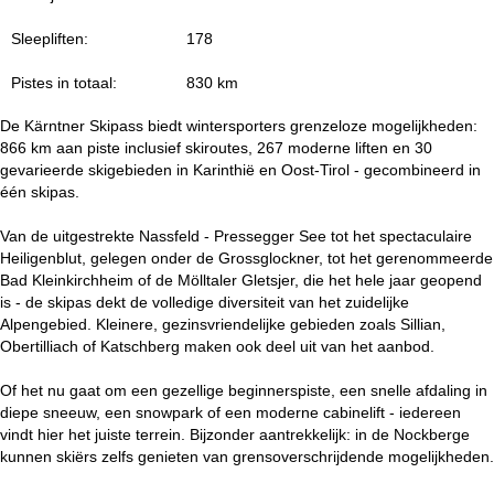
i
Sleepliften:
178
n
Pistes in totaal:
830 km
a
De Kärntner Skipass biedt wintersporters grenzeloze mogelijkheden:
866 km aan piste inclusief skiroutes, 267 moderne liften en 30
gevarieerde skigebieden in Karinthië en Oost-Tirol - gecombineerd in
één skipas.
Van de uitgestrekte Nassfeld - Pressegger See tot het spectaculaire
Heiligenblut, gelegen onder de Grossglockner, tot het gerenommeerde
Bad Kleinkirchheim of de Mölltaler Gletsjer, die het hele jaar geopend
is - de skipas dekt de volledige diversiteit van het zuidelijke
Alpengebied. Kleinere, gezinsvriendelijke gebieden zoals Sillian,
Obertilliach of Katschberg maken ook deel uit van het aanbod.
Of het nu gaat om een gezellige beginnerspiste, een snelle afdaling in
diepe sneeuw, een snowpark of een moderne cabinelift - iedereen
vindt hier het juiste terrein. Bijzonder aantrekkelijk: in de Nockberge
kunnen skiërs zelfs genieten van grensoverschrijdende mogelijkheden.