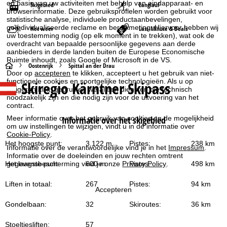
op basis van uw activiteiten met behulp van eindapparaat- en
Skigebied
Langlauf
browserinformatie. Deze gebruiksprofielen worden gebruikt voor
statistische analyse, individuele productaanbevelingen,
geïndividualiseerde reclame en bereikmeting. Hiervoor hebben wij
Het weer
Last-Minute & Deals
uw toestemming nodig (op elk moment in te trekken), wat ook de
overdracht van bepaalde persoonlijke gegevens aan derde
aanbieders in derde landen buiten de Europese Economische
Ruimte inhoudt, zoals Google of Microsoft in de VS.
S
Oostenrijk
Spittal an der Drau
Door op
accepteren
te klikken, accepteert u het gebruik van niet-
functionele cookies en soortgelijke technologieën. Als u op
Skiregio Kärntner Skipass
t
weigeren
klikt, gebruiken we alleen diensten die technisch
noodzakelijk zijn en die nodig zijn voor de uitvoering van het
contract.
a
Meer informatie over het gebruik van cookies en de mogelijkheid
Informatie over het skigebied
om uw instellingen te wijzigen, vindt u in de informatie over
r
Cookie-Policy
.
Het hoogste punt:
3.122 m
Pistes:
238 km
Informatie over de verantwoordelijke vind je in het
Impressum
.
t
Informatie over de doeleinden en jouw rechten omtrent
gegevensbescherming vind je onze
Privacy Policy
.
Het laagste punt:
600 m
Pistes:
498 km
p
Liften in totaal:
267
Pistes:
94 km
Accepteren
a
Gondelbaan:
32
Skiroutes:
36 km
g
Stoeltjesliften:
57