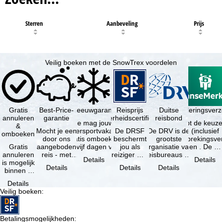
Sterren
Aanbeveling
Prijs
Veilig boeken met de SnowTrex voordelen
Gratis
Best-Price-
Sneeuwgarantie
Reisprijs
Reisannuleringsver
Duitse
annuleren
garantie
zekerheidscertificaat
reisbond
Je mag jouw
Je hebt de keuze
&
Mocht je een
wintersportvakantie
De DRSF
De DRV is de
(inclusief
omboeken
door ons
gratis omboeken
beschermt
grootste
reisonderbrekingsve
Gratis
aangeboden
als vijf dagen voor
jou als
organisatie van
en . De …
annuleren
reis - met
de …
reiziger met
reisbureaus en
Details
Details
is mogelijk
dezelfde
een
reisorganisaties
Details
Details
Details
binnen 5
beschikbaarheid
pakketreis
in Duitsland. …
dagen na
en inbegrepen
of
Details
de
…
gekoppelde
Veilig boeken
:
boeking,
services bij
als jouw
…
vakantie …
Betalingsmogelijkheden
: