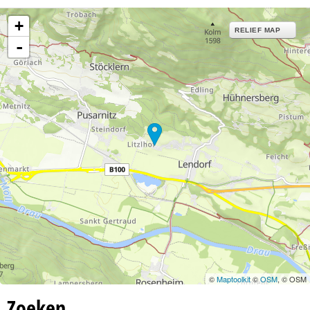
+
RELIEF MAP
-
©
Maptoolkit
©
OSM
, © OSM
Zoeken…