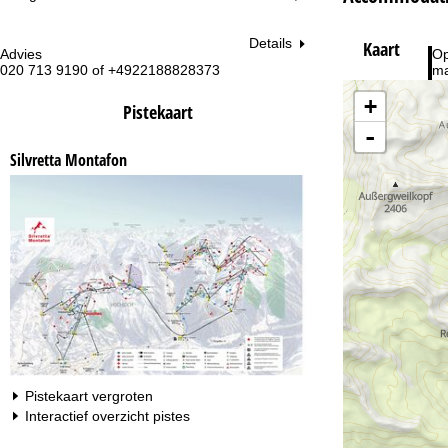
Details
Kaart
Advies
Op
020 713 9190 of +4922188828373
ma
vr:
+
za
Pistekaart
-
Silvretta Montafon
Na
Pistekaart vergroten
Interactief overzicht pistes