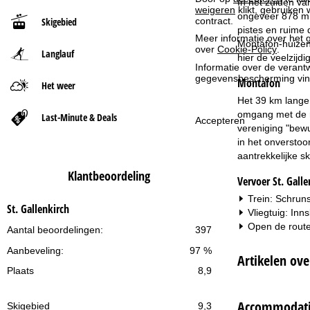
In het zuiden va
weigeren
klikt, gebruiken 
ongeveer 878 m h
Skigebied
contract.
t
pistes en ruime 
Meer informatie over het g
Montafon-huizen 
over
Cookie-Policy
.
Langlauf
p
hier de veelzijd
Informatie over de verantw
gegevensbescherming vin
Montafon
a
Het weer
Het 39 km lange 
g
omgang met de r
Last-Minute & Deals
Accepteren
vereniging "bewu
i
in het onverstoo
aantrekkelijke s
n
Klantbeoordeling
Vervoer St. Galle
a
Trein: Schruns
St. Gallenkirch
Vliegtuig: In
Open de route
Aantal beoordelingen:
397
Aanbeveling:
97 %
Artikelen ove
Plaats
8,9
Accommodaties
Skigebied
9,3