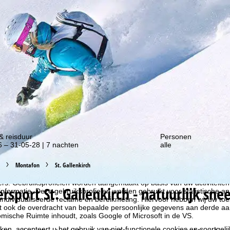
gte van onze kortingsacties!
& reisduur
Personen
 – 31-05-28 | 7 nachten
alle
Montafon
St. Gallenkirch
liseren, gebruiken we cookies om gebruiksinformatie te verzamelen, d
rs. Gebruiksprofielen worden aangemaakt op basis van uw activiteite
ersport
St. Gallenkirch - natuurlijk sn
formatie. Deze gebruiksprofielen worden gebruikt voor statistische ana
ndividualiseerde reclame en bereikmeting. Hiervoor hebben wij uw to
at ook de overdracht van bepaalde persoonlijke gegevens aan derde aa
ische Ruimte inhoudt, zoals Google of Microsoft in de VS.
kken, accepteert u het gebruik van niet-functionele cookies en soortgeli