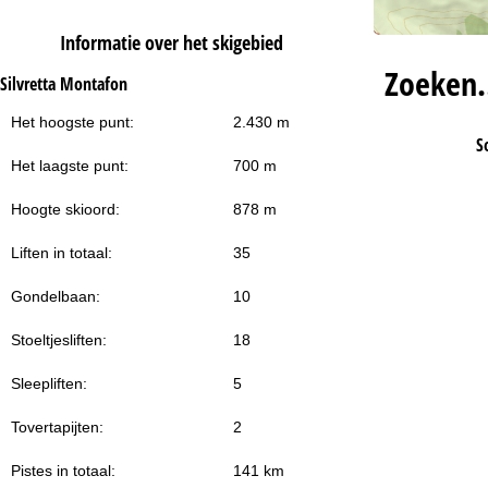
Informatie over het skigebied
Zoeken
Silvretta Montafon
Het hoogste punt:
2.430 m
S
Het laagste punt:
700 m
Hoogte skioord:
878 m
Liften in totaal:
35
Gondelbaan:
10
Stoeltjesliften:
18
Sleepliften:
5
Tovertapijten:
2
Pistes in totaal:
141 km