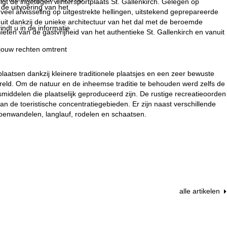
igt de ingetogen wintersportplaats St. Gallenkirch. Gelegen op
 de uitvoering van het
eel afwisseling op uitgestrekte hellingen, uitstekend geprepareerde
 uit dankzij de unieke architectuur van het dal met de beroemde
indt u in de informatie
ten van de gastvrijheid van het authentieke St. Gallenkirch en vanuit
 jouw rechten omtrent
aatsen dankzij kleinere traditionele plaatsjes en een zeer bewuste
ld. Om de natuur en de inheemse traditie te behouden werd zelfs de
iddelen die plaatselijk geproduceerd zijn. De rustige recreatieoorden
an de toeristische concentratiegebieden. Er zijn naast verschillende
hoenwandelen, langlauf, rodelen en schaatsen.
alle artikelen