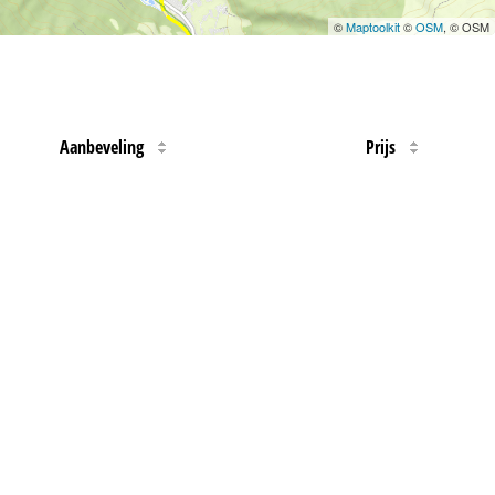
©
Maptoolkit
©
OSM
, © OSM
Aanbeveling
Prijs