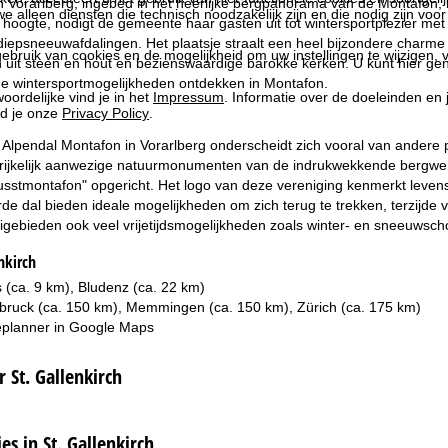
n Vorarlberg, ingebed in het heerlijke bergpanorama van de Montafon, l
we alleen diensten die technisch noodzakelijk zijn en die nodig zijn voor
oogte, nodigt de gemeente haar gasten uit tot wintersportplezier met v
diepsneeuwafdalingen. Het plaatsje straalt een heel bijzondere charme
ebruik van cookies en de mogelijkheid om uw instellingen te wijzigen, v
uit steen en hout en bezienswaardige barokke kerken. U kunt hier genie
ige wintersportmogelijkheden ontdekken in Montafon.
oordelijke vind je in het
Impressum
. Informatie over de doeleinden en
d je onze
Privacy Policy
.
Alpendal Montafon in Vorarlberg onderscheidt zich vooral van andere pl
ijkelijk aanwezige natuurmonumenten van de indrukwekkende bergwere
sstmontafon" opgericht. Het logo van deze vereniging kenmerkt levensm
rde dal bieden ideale mogelijkheden om zich terug te trekken, terzijde v
kigebieden ook veel vrijetijdsmogelijkheden zoals winter- en sneeuwsc
nkirch
 (ca. 9 km), Bludenz (ca. 22 km)
nsbruck (ca. 150 km), Memmingen (ca. 150 km), Zürich (ca. 175 km)
planner in
Google Maps
r St. Gallenkirch
 in St. Gallenkirch