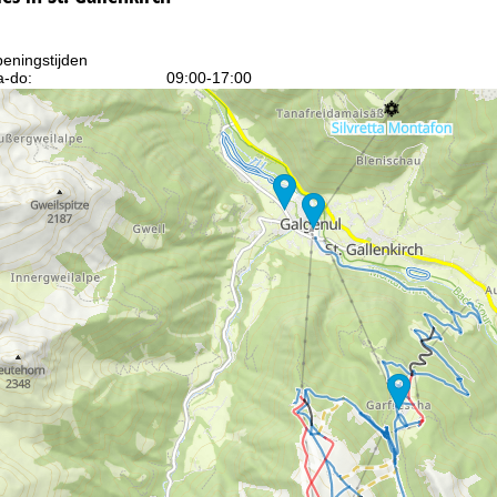
eningstijden
-do:
09:00-17:00
09:00-14:00
-zo:
gesloten
Advies
ar contactpagina