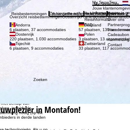
Kies 
My SnowTrex
My SnowTrex
Aanmelden
Jouw klantenomgevi
informatie over je g
De nieuwste artikelen in ons magazine
Reisinformatie
Over ons
Reisbestemmingen
Vakantiethema's
Informatie
Het bedrijf
Overzicht reisbestemmingen
Oostenrijk
Frankrijk
Italië
Zwitserland
D
Reisinformatie
Over ons
FAQ
Partnerpro
Andorra
Duitsland
Vriendenwer
6 plaatsen, 37 accommodaties
57 plaatsen, 130 accommod
Oostenrijk
Polen
Cadeaubon
220 plaatsen, 1.030 accommodaties
3 plaatsen, 13 accommodat
Aanmelding 
Tsjechië
Zwitserland
Contact
6 plaatsen, 9 accommodaties
33 plaatsen, 117 accommod
Zoeken
ie wij, TravelTrex GmbH,
n met behulp van
eeuwplezier in Montafon!
lyse, individuele
estemming nodig (op elk
nbieders in derde landen
jke technologieën. Als u op