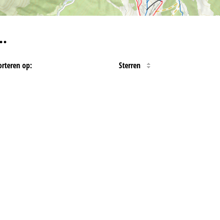
…
orteren op:
Sterren