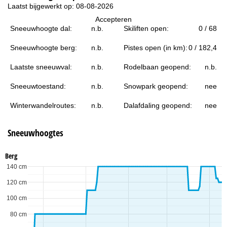
i
Laatst bijgewerkt op: 08-08-2026
Accepteren
n
Sneeuwhoogte dal:
n.b.
Skiliften open:
0 / 68
a
Sneeuwhoogte berg:
n.b.
Pistes open (in km):
0 / 182,4
Laatste sneeuwval:
n.b.
Rodelbaan geopend:
n.b.
Sneeuwtoestand:
n.b.
Snowpark geopend:
nee
Winterwandelroutes:
n.b.
Dalafdaling geopend:
nee
Sneeuwhoogtes
Berg
140 cm
120 cm
100 cm
80 cm