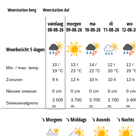
Weerstation berg
Weerstation dal
vandaag
morgen
ma
di
wo
08-08-26
09-08-26
10-08-26
11-08-26
12-08-2
Weerbericht 5 dagen
10 /
13 /
14 /
12 /
12 /
Min. / max. temp.
19 °C
23 °C
22 °C
20 °C
20 °
Zonuren
9 h
12 h
10 h
10 h
12 h
Nieuwe sneeuw
0 cm
0 cm
0 cm
0 cm
0 cm
3.500
3.700
3.700
3.700
3.40
Sneeuwvalgrens
m
m
m
m
m
's Morgens
's Middags
's Avonds
's Nachts