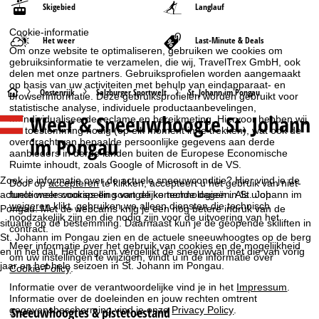
Skigebied
Langlauf
Cookie-informatie
Het weer
Last-Minute & Deals
Om onze website te optimaliseren, gebruiken we cookies om
gebruiksinformatie te verzamelen, die wij, TravelTrex GmbH, ook
delen met onze partners. Gebruiksprofielen worden aangemaakt
op basis van uw activiteiten met behulp van eindapparaat- en
S
Oostenrijk
Salzburger Sportwelt
St. Johann im Pongau
browserinformatie. Deze gebruiksprofielen worden gebruikt voor
statistische analyse, individuele productaanbevelingen,
Weer & Sneeuwhoogte St. Johann
geïndividualiseerde reclame en bereikmeting. Hiervoor hebben wij
t
uw toestemming nodig (op elk moment in te trekken), wat ook de
im Pongau
overdracht van bepaalde persoonlijke gegevens aan derde
a
aanbieders in derde landen buiten de Europese Economische
Ruimte inhoudt, zoals Google of Microsoft in de VS.
r
Zoek je informatie over de actuele sneeuwconditie? Hier vind je de
Door op
accepteren
te klikken, accepteert u het gebruik van niet-
actuele weersvoorspelling van de komende dagen in St. Johann im
functionele cookies en soortgelijke technologieën. Als u op
weigeren
klikt, gebruiken we alleen diensten die technisch
t
Pongau. Met de webcams krijg je een nog betere indruk van de
noodzakelijk zijn en die nodig zijn voor de uitvoering van het
situatie op de bestemming. Daarnaast kun je de geopende skiliften in
contract.
St. Johann im Pongau zien en de actuele sneeuwhoogtes op de berg
p
Meer informatie over het gebruik van cookies en de mogelijkheid
en in het dal. Het diagram vergelijkt de sneeuwval met die van vorig
om uw instellingen te wijzigen, vindt u in de informatie over
jaar en het hele seizoen in St. Johann im Pongau.
a
Cookie-Policy
.
Informatie over de verantwoordelijke vind je in het
Impressum
.
g
Informatie over de doeleinden en jouw rechten omtrent
Sneeuwhoogtes & pistetoestand
gegevensbescherming vind je onze
Privacy Policy
.