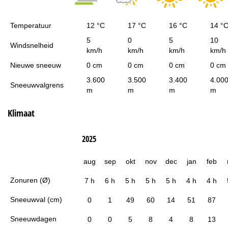
Temperatuur
12 °C
17 °C
16 °C
14 °
5
0
5
10
Windsnelheid
km/h
km/h
km/h
km/h
Nieuwe sneeuw
0 cm
0 cm
0 cm
0 cm
3.600
3.500
3.400
4.00
Sneeuwvalgrens
m
m
m
m
Klimaat
2025
aug
sep
okt
nov
dec
jan
feb
Zonuren (Ø)
7 h
6 h
5 h
5 h
5 h
4 h
4 h
Sneeuwval (cm)
0
1
49
60
14
51
87
Sneeuwdagen
0
0
5
8
4
8
13