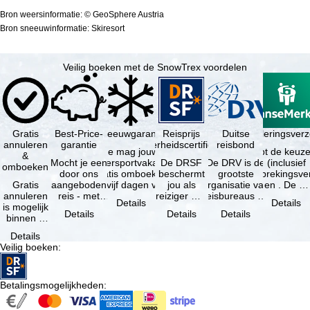
Bron weersinformatie: © GeoSphere Austria
Bron sneeuwinformatie: Skiresort
Veilig boeken met de SnowTrex voordelen
Gratis
Best-Price-
Sneeuwgarantie
Reisprijs
Reisannuleringsver
Duitse
annuleren
garantie
zekerheidscertificaat
reisbond
Je mag jouw
Je hebt de keuze
&
Mocht je een
wintersportvakantie
De DRSF
De DRV is de
(inclusief
omboeken
door ons
gratis omboeken
beschermt
grootste
reisonderbrekingsve
Gratis
aangeboden
als vijf dagen voor
jou als
organisatie van
en . De …
annuleren
reis - met
de …
reiziger met
reisbureaus en
Details
Details
is mogelijk
dezelfde
een
reisorganisaties
Details
Details
Details
binnen 5
beschikbaarheid
pakketreis
in Duitsland. …
dagen na
en inbegrepen
of
Details
de
…
gekoppelde
Veilig boeken
:
boeking,
services bij
als jouw
…
vakantie …
Betalingsmogelijkheden
: