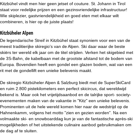
i
Kitzbühel vindt men hier geen jetset of couture. St. Johann in Tirol
staat voor redelijke prijzen en een gezinsvriendelijke infrastructuur!
n
Wie skiplezier, gastvriendelijkheid en goed eten met elkaar wilt
combineren, is hier op de juiste plaats!
a
Kitzbüheler Alpen
De legendarische Streif in Kitzbühel staat synoniem voor een van de
meest traditierijke skiregio's van de Alpen. Ski daar waar de beste
skiërs ter wereld elk jaar om de titel strijden. Verken het skigebied met
de 3S-Bahn, de kabelbaan met de grootste afstand tot de bodem van
Europa. Bovendien heeft een gondel een glazen bodem, wat van een
rit met de gondellift een unieke belevenis maakt.
De skiregio Kitzbüheler Alpen & Salzburg biedt met de SuperSkiCard
en ruim 2.800 pistekilometers een perfect skicircus, dat wereldwijd
bekend is. Maar ook het vrijetijdsaanbod en de talrijke sport- society-
evenementen maken van de vakantie in "Kitz" een unieke belevenis.
Prominenten uit de hele wereld komen hier naar de wedstrijd op de
Hahnenkamm, volgens het motto "zien en gezien worden". Na een
volmaakte ski- en snowboarddag kun je van de fantastische après-ski
mogelijkheden of het uitstekende culinaire aanbod gebruikmaken om
de dag af te sluiten.