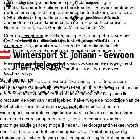
statistische analyse, individuele productaanbevelingen,
Skigebied
Langlauf
geïndividualiseerde reclame en bereikmeting. Hiervoor hebben wij
uw toestemming nodig (op elk moment in te trekken), wat ook de
overdracht van bepaalde persoonlijke gegevens aan derde
Het weer
Last-Minute & Deals
aanbieders in derde landen buiten de Europese Economische
Ruimte inhoudt, zoals Google of Microsoft in de VS.
Door op
accepteren
te klikken, accepteert u het gebruik van niet-
S
Oostenrijk
Kitzbüheler Alpen
St. Johann in Tirol
functionele cookies en soortgelijke technologieën. Als u op
weigeren
klikt, gebruiken we alleen diensten die technisch
noodzakelijk zijn en die nodig zijn voor de uitvoering van het
Wintersport
St. Johann - Gewoon
t
contract.
meer beleven!
Meer informatie over het gebruik van cookies en de mogelijkheid
a
om uw instellingen te wijzigen, vindt u in de informatie over
Cookie-Policy
.
r
St. Johann in Tirol
Informatie over de verantwoordelijke vind je in het
Impressum
.
Informatie over de doeleinden en jouw rechten omtrent
Het plaatsje St. Johann ligt op 659 m hoogte in het zonnige dal tussen
gegevensbescherming vind je onze
Privacy Policy
.
t
de beroemde Kitzbüheler Horn en de Wilder Kaiser. De plaats ligt
direct aan de voet van het skigebied, halverwege de noordzijde van de
p
Kitzbüheler Horn. St. Johann staat niet alleen bekend om de
Accepteren
wintersport, maar ook om zijn talrijke bars, cafés en skihutten. Voor
a
degenen die van shoppen houden, biedt het centrum van het
prachtige stadje genoeg mogelijkheden. Het doorgaand verkeer wordt
g
door een tunnel van het centrum gescheiden, zodat een gezellig
stadsbezoek niets in de weg staat. In tegenstelling tot het mondaine