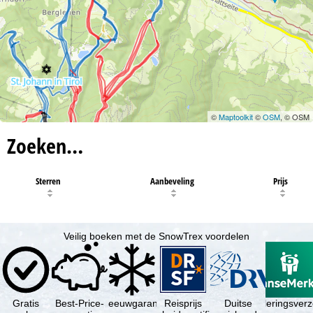
©
Maptoolkit
©
OSM
, © OSM
Zoeken…
Sterren
Aanbeveling
Prijs
Veilig boeken met de SnowTrex voordelen
Gratis
Best-Price-
Sneeuwgarantie
Reisprijs
Reisannuleringsver
Duitse