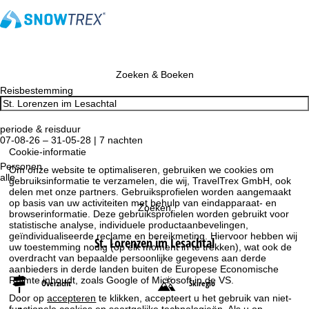
Zoeken & Boeken
Reisbestemming
periode & reisduur
07-08-26 – 31-05-28 | 7 nachten
Cookie-informatie
Personen
Om onze website te optimaliseren, gebruiken we cookies om
alle
gebruiksinformatie te verzamelen, die wij, TravelTrex GmbH, ook
delen met onze partners. Gebruiksprofielen worden aangemaakt
op basis van uw activiteiten met behulp van eindapparaat- en
Zoeken
browserinformatie. Deze gebruiksprofielen worden gebruikt voor
statistische analyse, individuele productaanbevelingen,
geïndividualiseerde reclame en bereikmeting. Hiervoor hebben wij
St. Lorenzen im Lesachtal
uw toestemming nodig (op elk moment in te trekken), wat ook de
overdracht van bepaalde persoonlijke gegevens aan derde
aanbieders in derde landen buiten de Europese Economische
Ruimte inhoudt, zoals Google of Microsoft in de VS.
Overzicht
Skiregio
Door op
accepteren
te klikken, accepteert u het gebruik van niet-
functionele cookies en soortgelijke technologieën. Als u op