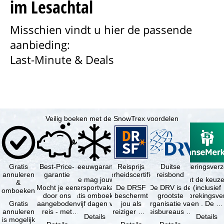
im Lesachtal
n
Misschien vindt u hier de passende
a
aanbieding:
Last-Minute & Deals
Veilig boeken met de SnowTrex voordelen
Gratis
Best-Price-
Sneeuwgarantie
Reisprijs
Reisannuleringsver
Duitse
annuleren
garantie
zekerheidscertificaat
reisbond
Je mag jouw
Je hebt de keuze
&
Mocht je een
wintersportvakantie
De DRSF
De DRV is de
(inclusief
omboeken
door ons
gratis omboeken
beschermt
grootste
reisonderbrekingsve
Gratis
aangeboden
als vijf dagen voor
jou als
organisatie van
en . De …
annuleren
reis - met
de …
reiziger met
reisbureaus en
Details
Details
is mogelijk
dezelfde
een
reisorganisaties