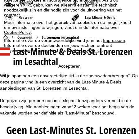
Skigebied
Langlauf
weigeren
klikt, gebruiken we alleen diensten die technisch
noodzakelijk zijn en die nodig zijn voor de uitvoering van het
contract.
Het weer
Last-Minute & Deals
Meer informatie over het gebruik van cookies en de mogelijkheid
om uw instellingen te wijzigen, vindt u in de informatie over
Cookie-Policy
.
S
Oostenrijk
St. Lorenzen im Lesachtal
Informatie over de verantwoordelijke vind je in het
Impressum
.
Informatie over de doeleinden en jouw rechten omtrent
Last-Minute & Deals St. Lorenzen
t
gegevensbescherming vind je onze
Privacy Policy
.
im Lesachtal
a
Accepteren
r
Wil je spontaan een onvergetelijke tijd in de sneeuw doorbrengen? Op
deze pagina vind je een overzicht van de Last-Minute & Deals
t
aanbiedingen van St. Lorenzen im Lesachtal.
De prijzen zijn per persoon incl. skipas, tenzij anders vermeld in de
p
beschrijving. Alle aanbiedingen vanaf 2 weken voor het begin van de
vakantie worden per definitie als “Last-Minute” beschouwd.
a
Geen Last-Minutes St. Lorenzen
g
i