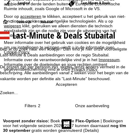
Langlauf
Last-Minute & Deals
aanbieders in derde landen buiten de Europese Economische
Ruimte inhoudt, zoals Google of Microsoft in de VS.
Door op
accepteren
te klikken, accepteert u het gebruik van niet-
functionele cookies en soortgelijke technologieën. Als u op
S
Oostenrijk
Stubaital
weigeren
klikt, gebruiken we alleen diensten die technisch
noodzakelijk zijn en die nodig zijn voor de uitvoering van het
Last-Minute & Deals Stubaital
t
contract.
Meer informatie over het gebruik van cookies en de mogelijkheid
a
om uw instellingen te wijzigen, vindt u in de informatie over
Ben je op zoek naar een koopje? Dan vind je hier onze voordeligste
Cookie-Policy
.
Last-Minute & Deals aanbiedingen voor de regio Stubaital.
r
Informatie over de verantwoordelijke vind je in het
Impressum
.
Informatie over de doeleinden en jouw rechten omtrent
De prijzen zijn per persoon incl. skipas, tenzij anders vermeld in de
gegevensbescherming vind je onze
Privacy Policy
.
t
beschrijving. Alle aanbiedingen vanaf 2 weken voor het begin van de
vakantie worden per definitie als “Last-Minute” beschouwd.
p
Accepteren
Zoeken...
a
Filters
2
g
i
Voorpret zonder risico:
Boek met de
Flex-Option
| Boekingen
voor het volgende seizoen 2026/2027 kunnen daarnaast
nog t/m
30 september
gratis worden geannuleerd
(Details)
n