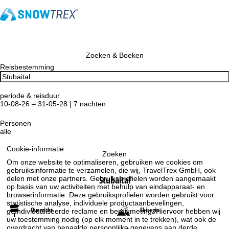
Zoeken & Boeken
Reisbestemming
periode & reisduur
10-08-26 – 31-05-28 | 7 nachten
Personen
alle
Cookie-informatie
Zoeken
Om onze website te optimaliseren, gebruiken we cookies om
gebruiksinformatie te verzamelen, die wij, TravelTrex GmbH, ook
Stubaital
delen met onze partners. Gebruiksprofielen worden aangemaakt
op basis van uw activiteiten met behulp van eindapparaat- en
browserinformatie. Deze gebruiksprofielen worden gebruikt voor
statistische analyse, individuele productaanbevelingen,
Overzicht
Skiregio
geïndividualiseerde reclame en bereikmeting. Hiervoor hebben wij
uw toestemming nodig (op elk moment in te trekken), wat ook de
overdracht van bepaalde persoonlijke gegevens aan derde