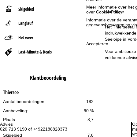
Meer informatie over het g
Skigebied
t
km loipe:
over
Cookie-Policy
.
Informatie over de verantw
Langlauf
p
gegevensbescherming vin
Het Thierseetal 
indrukwekkende b
a
Het weer
Seeloipe in Vord
Accepteren
g
Last-Minute & Deals
Voor ambitieuze 
voldoende afwiss
i
n
Klantbeoordeling
a
Thiersee
Aantal beoordelingen:
182
Aanbeveling:
90 %
Plaats
8,7
Advies
Op
020 713 9190 of +4922188828373
ma
vr:
Skigebied
7,8