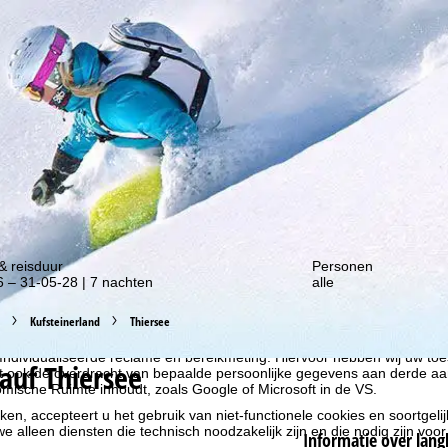
gte van onze kortingsacties!
& reisduur
Personen
 – 31-05-28 | 7 nachten
alle
liseren, gebruiken we cookies om gebruiksinformatie te verzamelen, d
Kufsteinerland
Thiersee
rs. Gebruiksprofielen worden aangemaakt op basis van uw activiteite
formatie. Deze gebruiksprofielen worden gebruikt voor statistische ana
ndividualiseerde reclame en bereikmeting. Hiervoor hebben wij uw to
auf Thiersee
at ook de overdracht van bepaalde persoonlijke gegevens aan derde aa
ische Ruimte inhoudt, zoals Google of Microsoft in de VS.
kken, accepteert u het gebruik van niet-functionele cookies en soortgeli
we alleen diensten die technisch noodzakelijk zijn en die nodig zijn voor
Informatie over lang