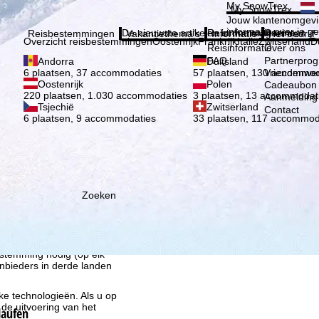
Kies 
My SnowTrex
My SnowTrex
Aanmelden
Jouw klantenomgevi
informatie over je g
De nieuwste artikelen in ons magazine
Reisinformatie
Over ons
Reisbestemmingen
Vakantiethema's
Informatie
Het bedrijf
Overzicht reisbestemmingen
Oostenrijk
Frankrijk
Italië
Zwitserland
D
Reisinformatie
Over ons
FAQ
Partnerpro
Andorra
Duitsland
Vriendenwer
6 plaatsen, 37 accommodaties
57 plaatsen, 130 accommod
Oostenrijk
Polen
Cadeaubon
220 plaatsen, 1.030 accommodaties
3 plaatsen, 13 accommodat
Aanmelding 
Tsjechië
Zwitserland
Contact
6 plaatsen, 9 accommodaties
33 plaatsen, 117 accommod
Zoeken
ie wij, TravelTrex GmbH,
n met behulp van
lyse, individuele
estemming nodig (op elk
nbieders in derde landen
jke technologieën. Als u op
 de uitvoering van het
laufen