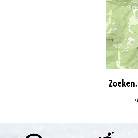
Zoeken
S