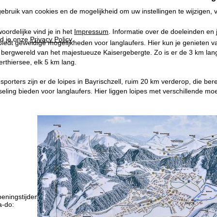
ebruik van cookies en de mogelijkheid om uw instellingen te wijzigen, v
oordelijke vind je in het
Impressum
. Informatie over de doeleinden en
d je onze
Privacy Policy
.
biedt geweldige mogelijkheden voor langlaufers. Hier kun je genieten
ergwereld van het majestueuze Kaisergebergte. Zo is er de 3 km lange 
erthiersee, elk 5 km lang.
sporters zijn er de loipes in Bayrischzell, ruim 20 km verderop, die be
eling bieden voor langlaufers. Hier liggen loipes met verschillende moei
eningstijden
-do:
09:00-17:00
09:00-14:00