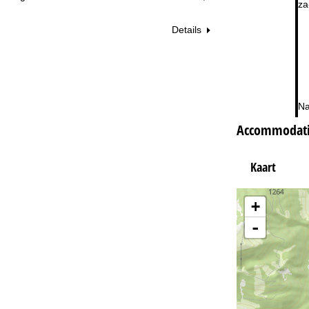
za
Details
Na
Accommodatie
Kaart
+
-