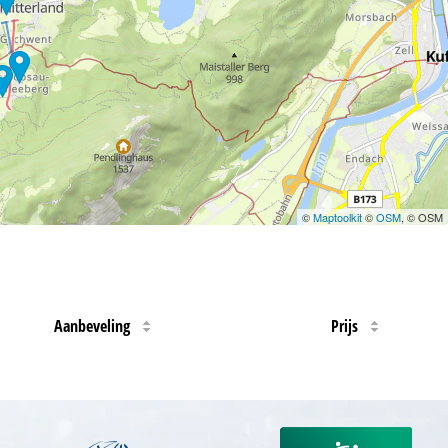
©
Maptoolkit
©
OSM
, © OSM
Aanbeveling
Prijs