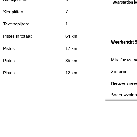
Weerstation b
Sleepliften:
7
Tovertapijten:
1
Pistes in totaal:
64 km
Weerbericht 
Pistes:
17 km
Min. / max. t
Pistes:
35 km
Zonuren
Pistes:
12 km
Nieuwe snee
Sneeuwvalgr