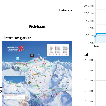
250 cm
Details
200 cm
150 cm
Pistekaart
100 cm
50 cm
Hintertuxer gletsjer
0 cm
1 Nov
Dal
50 cm
40 cm
30 cm
Advies
Op
20 cm
020 713 9190 of +4922188828373
ma
vr:
za
10 cm