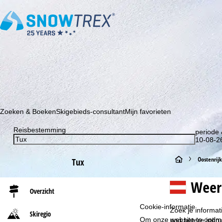
Schrijf je in voor onze nieuwsbrief en wees als eerste op de hoo
Zoeken & Boeken
Skigebieds-consultant
Mijn favorieten
Reisbestemming
periode 
10-08-26
S
Oostenrijk
Tux
t
Weer
Overzicht
a
Cookie-informatie
Zoek je informat
Skiregio
r
Om onze website te optima
nog betere indru