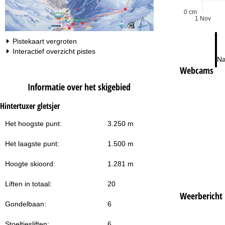
0 cm
1 Nov
Pistekaart vergroten
Interactief overzicht pistes
Na
Webcams
Informatie over het skigebied
Hintertuxer gletsjer
Het hoogste punt:
3.250 m
Het laagste punt:
1.500 m
Hoogte skioord:
1.281 m
Liften in totaal:
20
Weerbericht
Gondelbaan:
6
Stoeltjesliften:
6