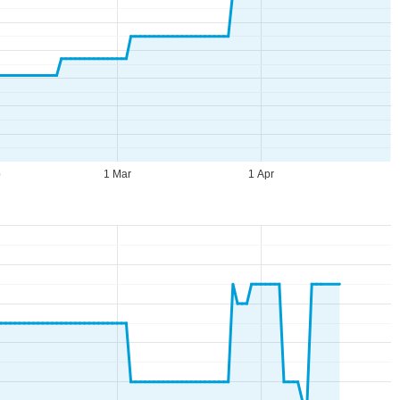
b
1 Mar
1 Apr