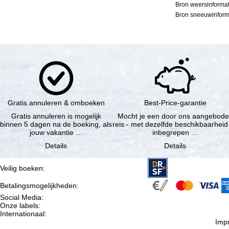
Bron weersinformat
Bron sneeuwinforma
Gratis annuleren & omboeken
Best-Price-garantie
Gratis annuleren is mogelijk
Mocht je een door ons aangebod
binnen 5 dagen na de boeking, als
reis - met dezelfde beschikbaarheid
jouw vakantie …
inbegrepen …
Details
Details
Veilig boeken
:
Betalingsmogelijkheden
:
Social Media
:
Onze labels
:
Internationaal
:
Imp