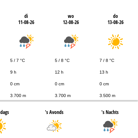
di
wo
do
11-08-26
12-08-26
13-08-26
5 / 7 °C
5 / 8 °C
7 / 8 °C
9 h
12 h
13 h
0 cm
0 cm
0 cm
3.700 m
3.700 m
3.500 m
ddags
's Avonds
's Nachts