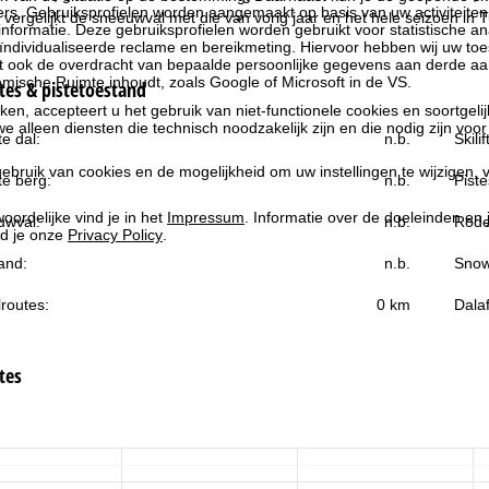
rs. Gebruiksprofielen worden aangemaakt op basis van uw activiteite
 vergelijkt de sneeuwval met die van vorig jaar en het hele seizoen in T
formatie. Deze gebruiksprofielen worden gebruikt voor statistische ana
ndividualiseerde reclame en bereikmeting. Hiervoor hebben wij uw to
at ook de overdracht van bepaalde persoonlijke gegevens aan derde aa
ische Ruimte inhoudt, zoals Google of Microsoft in de VS.
es & pistetoestand
kken, accepteert u het gebruik van niet-functionele cookies en soortgeli
we alleen diensten die technisch noodzakelijk zijn en die nodig zijn voor
e dal:
n.b.
Skili
ebruik van cookies en de mogelijkheid om uw instellingen te wijzigen, v
e berg:
n.b.
Piste
oordelijke vind je in het
Impressum
. Informatie over de doeleinden en
uwval:
n.b.
Rode
d je onze
Privacy Policy
.
and:
n.b.
Snow
routes:
0 km
Dala
tes