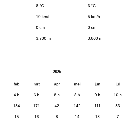
8 °C
6 °C
10 km/h
5 km/h
0 cm
0 cm
3.700 m
3.800 m
2026
feb
mrt
apr
mei
jun
jul
4 h
6 h
8 h
8 h
9 h
10 h
184
171
42
142
111
33
15
16
8
14
13
7