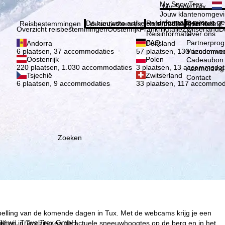
Kies 
My SnowTrex
My SnowTrex
Aanmelden
Jouw klantenomgevi
informatie over je g
De nieuwste artikelen in ons magazine
Reisinformatie
Over ons
Reisbestemmingen
Vakantiethema's
Informatie
Het bedrijf
Overzicht reisbestemmingen
Oostenrijk
Frankrijk
Italië
Zwitserland
D
Reisinformatie
Over ons
FAQ
Partnerpro
Andorra
Duitsland
Vriendenwer
6 plaatsen, 37 accommodaties
57 plaatsen, 130 accommod
Oostenrijk
Polen
Cadeaubon
220 plaatsen, 1.030 accommodaties
3 plaatsen, 13 accommodat
Aanmelding 
Tsjechië
Zwitserland
Contact
6 plaatsen, 9 accommodaties
33 plaatsen, 117 accommod
Zoeken
spelling van de komende dagen in Tux. Met de webcams krijg je een
ie wij, TravelTrex GmbH,
liften in Tux zien en de actuele sneeuwhoogtes op de berg en in het