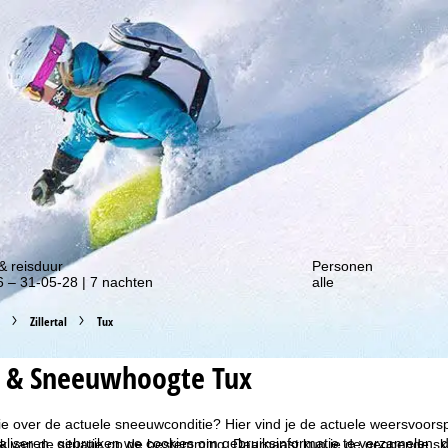
gte van onze kortingsacties!
& reisduur
Personen
 – 31-05-28 | 7 nachten
alle
Zillertal
Tux
 & Sneeuwhoogte Tux
ie over de actuele sneeuwconditie? Hier vind je de actuele weersvoor
liseren, gebruiken we cookies om gebruiksinformatie te verzamelen, d
k van de situatie op de bestemming. Daarnaast kun je de geopende ski