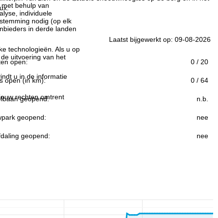
n met behulp van
ux.
lyse, individuele
estemming nodig (op elk
nbieders in derde landen
Laatst bijgewerkt op: 09-08-2026
jke technologieën. Als u op
 de uitvoering van het
ften open:
0 / 20
indt u in de informatie
s open (in km):
0 / 64
 jouw rechten omtrent
lbaan geopend:
n.b.
park geopend:
nee
fdaling geopend:
nee