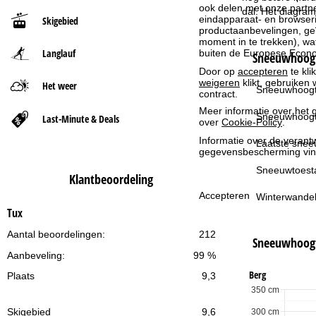
ook delen met onze partne
dal. Het diagram
eindapparaat- en browserin
Skigebied
t
productaanbevelingen, geï
moment in te trekken), w
Langlauf
buiten de Europese Econom
p
Sneeuwhoogt
Door op
accepteren
te kli
weigeren
klikt, gebruiken 
a
Het weer
Sneeuwhoogt
contract.
Meer informatie over het g
g
Sneeuwhoogt
Last-Minute & Deals
over
Cookie-Policy
.
Informatie over de verantw
i
Laatste snee
gegevensbescherming vin
n
Sneeuwtoest
Klantbeoordeling
Accepteren
Winterwandel
a
Tux
Aantal beoordelingen:
212
Sneeuwhoog
Aanbeveling:
99 %
Berg
Plaats
9,3
350 cm
Skigebied
9,6
300 cm