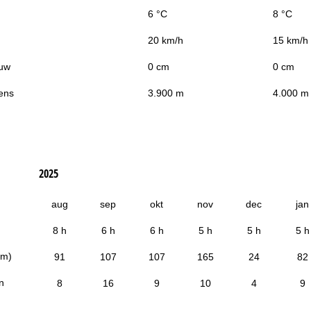
6 °C
8 °C
20 km/h
15 km/h
uw
0 cm
0 cm
ens
3.900 m
4.000 m
2025
aug
sep
okt
nov
dec
jan
8 h
6 h
6 h
5 h
5 h
5 h
cm)
91
107
107
165
24
82
n
8
16
9
10
4
9