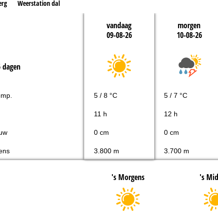
erg
Weerstation dal
vandaag
morgen
09-08-26
10-08-26
5 dagen
emp.
5 / 8 °C
5 / 7 °C
11 h
12 h
uw
0 cm
0 cm
ens
3.800 m
3.700 m
's Morgens
's Mi