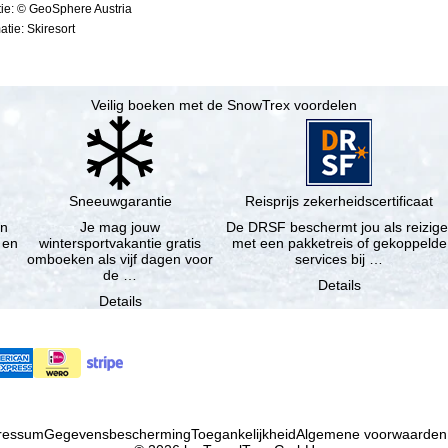
ie: © GeoSphere Austria
tie: Skiresort
Veilig boeken met de SnowTrex voordelen
Sneeuwgarantie
Reisprijs zekerheidscertificaat
en
Je mag jouw
De DRSF beschermt jou als reizige
 en
wintersportvakantie gratis
met een pakketreis of gekoppelde
omboeken als vijf dagen voor
services bij …
de …
Details
Details
ressum
Gegevensbescherming
Toegankelijkheid
Algemene voorwaarden