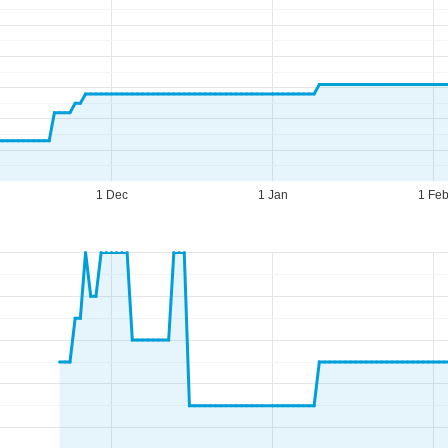
1 Dec
1 Jan
1 Fe
eningstijden
-do:
09:00-17:00
09:00-14:00
-zo:
gesloten