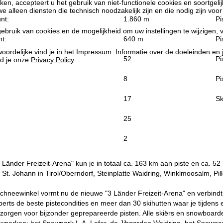
kken, accepteert u het gebruik van niet-functionele cookies en soortgeli
we alleen diensten die technisch noodzakelijk zijn en die nodig zijn voor
nt:
1.860 m
Pi
ebruik van cookies en de mogelijkheid om uw instellingen te wijzigen, v
t:
640 m
Pi
oordelijke vind je in het
Impressum
. Informatie over de doeleinden en
52
Pi
d je onze
Privacy Policy
.
8
Pi
17
Sk
25
2
 Länder Freizeit-Arena" kun je in totaal ca. 163 km aan piste en ca. 52
 St. Johann in Tirol/Oberndorf, Steinplatte Waidring, Winklmoosalm, P
hneewinkel vormt nu de nieuwe "3 Länder Freizeit-Arena" en verbindt 1
perts de beste pistecondities en meer dan 30 skihutten waar je tijde
orgen voor bijzonder geprepareerde pisten. Alle skiërs en snowboarders
nowparken: het Snowpark L.A. Lofer, de Jibgarden Waidring, het Snowpa