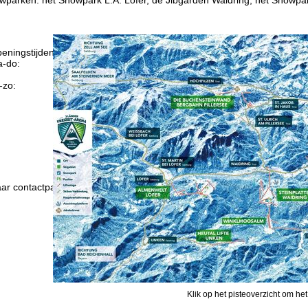
eningstijden
-do:
09:00-17:00
09:00-14:00
-zo:
gesloten
Advies
ar contactpagina
Klik op het pisteoverzicht om het