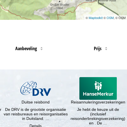
©
Maptoolkit
©
OSM
, © OSM
Aanbeveling
Prijs
Duitse reisbond
Reisannuleringsverzekeringen
r
De DRV is de grootste organisatie
Je hebt de keuze uit de
van reisbureaus en reisorganisaties
(inclusief
in Duitsland. …
reisonderbrekingsverzekering)
en . De …
Details