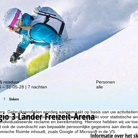
gte van onze kortingsacties!
& reisduur
Personen
 – 31-05-28 | 7 nachten
alle
Unken
liseren, gebruiken we cookies om gebruiksinformatie te verzamelen, d
rs. Gebruiksprofielen worden aangemaakt op basis van uw activiteite
gio 3 Länder Freizeit-Arena
formatie. Deze gebruiksprofielen worden gebruikt voor statistische ana
ndividualiseerde reclame en bereikmeting. Hiervoor hebben wij uw to
at ook de overdracht van bepaalde persoonlijke gegevens aan derde aa
ische Ruimte inhoudt, zoals Google of Microsoft in de VS.
Informatie over het s