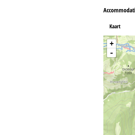
Accommodati
Kaart
+
-