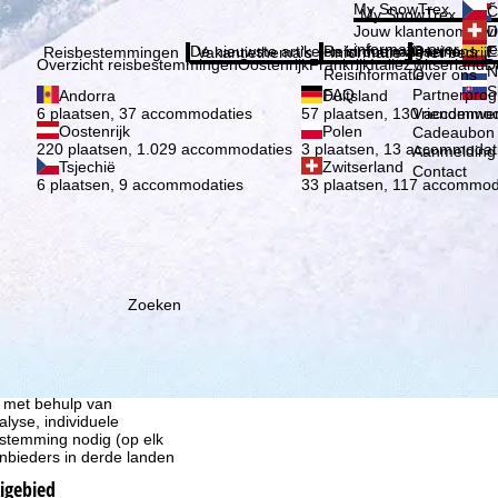
Kies 
My SnowTrex
Č
My SnowTrex
Aanmelden
Jouw klantenomgevi
D
informatie over je g
De nieuwste artikelen in ons magazine
Reisinformatie
Over ons
E
Reisbestemmingen
Vakantiethema's
Informatie
Het bedrijf
Overzicht reisbestemmingen
Oostenrijk
Frankrijk
Italië
Zwitserland
D
N
Reisinformatie
Over ons
S
FAQ
Partnerpro
Andorra
Duitsland
Vriendenwer
6 plaatsen, 37 accommodaties
57 plaatsen, 130 accommod
Oostenrijk
Polen
Cadeaubon
220 plaatsen, 1.029 accommodaties
3 plaatsen, 13 accommodat
Aanmelding 
Tsjechië
Zwitserland
Contact
6 plaatsen, 9 accommodaties
33 plaatsen, 117 accommod
Zoeken
ie wij, TravelTrex GmbH,
n met behulp van
lyse, individuele
estemming nodig (op elk
nbieders in derde landen
kigebied