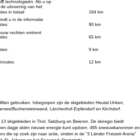
jke technologieën. Als u op
 de uitvoering van het
stes in totaal:
164 km
indt u in de informatie
stes:
90 km
 jouw rechten omtrent
stes:
65 km
stes:
9 km
iroutes:
12 km
 liften gebruiken. Inbegrepen zijn de skigebieden Heutal-Unken,
illersee/Buchensteinwand, Lärchenhof-Erpfendorf en Kirchdorf.
3 skigebieden in Tirol, Salzburg en Beieren. De skiregio biedt
ns een dagje skiën nieuwe energie kunt opdoen. 485 sneeuwkanonnen en
 die op zoek zijn naar actie, vinden in de "3 Länder Freizeit-Arena"
rk St. Johann en het Snowpark Steinplatte.