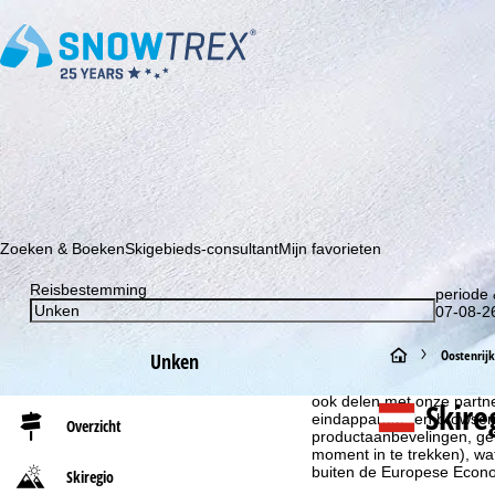
Schrijf je in voor onze nieuwsbrief en wees als eerste op de hoo
Zoeken & Boeken
Skigebieds-consultant
Mijn favorieten
Reisbestemming
periode 
07-08-26
S
Oostenrijk
Cookie-informatie
Unken
Om onze website te optima
t
ook delen met onze partne
Skire
eindapparaat- en browserin
Overzicht
productaanbevelingen, geï
a
moment in te trekken), w
buiten de Europese Econom
Skiregio
r