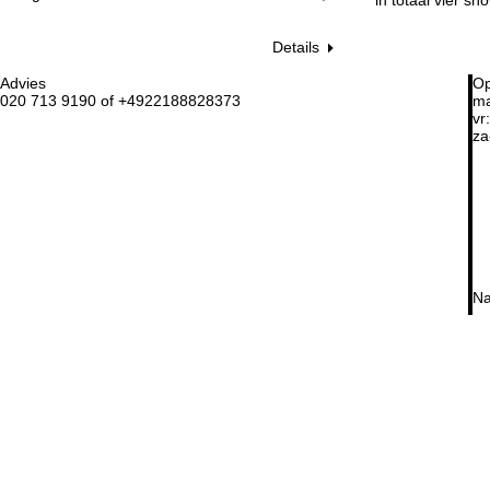
Details
Advies
Op
020 713 9190 of +4922188828373
ma
vr:
za
Na