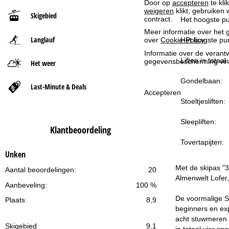
Door op
accepteren
te kli
weigeren
klikt, gebruiken 
Skigebied
t
contract.
Het hoogste pu
Meer informatie over het g
Langlauf
p
over
Cookie-Policy
.
Het laagste pun
Informatie over de verantw
a
Liften in totaal:
gegevensbescherming vin
Het weer
Gondelbaan:
g
Last-Minute & Deals
Accepteren
Stoeltjesliften:
i
Sleepliften:
n
Klantbeoordeling
Tovertapijten:
a
Unken
Met de skipas "3
Aantal beoordelingen:
20
Almenwelt Lofer,
Aanbeveling:
100 %
De voormalige Sc
Plaats
8,9
beginners en ex
acht stuwmeren z
Skigebied
9,1
in totaal vier s