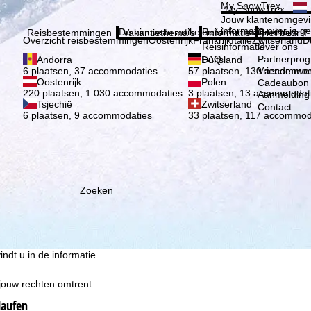
Kies 
My SnowTrex
My SnowTrex
Aanmelden
Jouw klantenomgevi
informatie over je g
De nieuwste artikelen in ons magazine
Reisinformatie
Over ons
Reisbestemmingen
Vakantiethema's
Informatie
Het bedrijf
Overzicht reisbestemmingen
Oostenrijk
Frankrijk
Italië
Zwitserland
D
Reisinformatie
Over ons
FAQ
Partnerpro
Andorra
Duitsland
Vriendenwer
6 plaatsen, 37 accommodaties
57 plaatsen, 130 accommod
Oostenrijk
Polen
Cadeaubon
220 plaatsen, 1.030 accommodaties
3 plaatsen, 13 accommodat
Aanmelding 
Tsjechië
Zwitserland
Contact
6 plaatsen, 9 accommodaties
33 plaatsen, 117 accommod
ie wij, TravelTrex GmbH,
n met behulp van
lyse, individuele
estemming nodig (op elk
nbieders in derde landen
Zoeken
jke technologieën. Als u op
 de uitvoering van het
indt u in de informatie
 jouw rechten omtrent
laufen