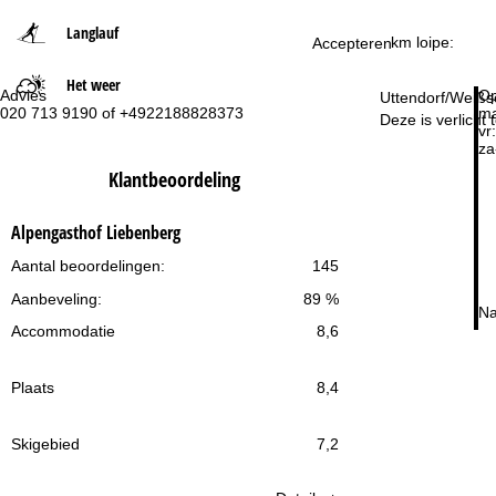
Langlauf
t
km loipe:
Accepteren
Het weer
p
Advies
Op
Uttendorf/Weißse
020 713 9190 of +4922188828373
ma
Deze is verlicht
a
vr:
za
Klantbeoordeling
g
i
Alpengasthof Liebenberg
Aantal beoordelingen:
145
n
Aanbeveling:
89 %
a
Na
Accommodatie
8,6
Plaats
8,4
Skigebied
7,2