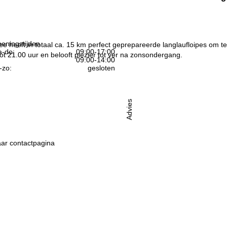
eningstijden
e heeft in totaal ca. 15 km perfect geprepareerde langlaufloipes om t
-do:
09:00-17:00
 tot 21.00 uur en belooft plezier tot ver na zonsondergang.
09:00-14:00
-zo:
gesloten
Advies
ar contactpagina