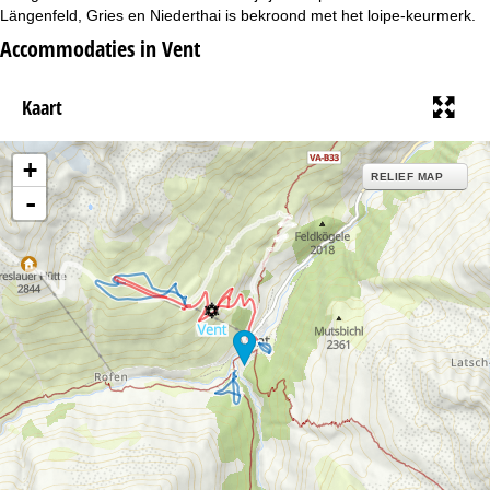
i
Längenfeld, Gries en Niederthai is bekroond met het loipe-keurmerk.
Accommodaties in Vent
n
a
Kaart
+
RELIEF MAP
-