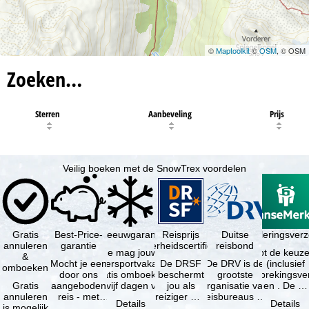
©
Maptoolkit
©
OSM
, © OSM
Zoeken…
Sterren
Aanbeveling
Prijs
Veilig boeken met de SnowTrex voordelen
Gratis
Best-Price-
Sneeuwgarantie
Reisprijs
Reisannuleringsver
Duitse
annuleren
garantie
zekerheidscertificaat
reisbond
Je mag jouw
Je hebt de keuze
&
Mocht je een
wintersportvakantie
De DRSF
De DRV is de
(inclusief
omboeken
door ons
gratis omboeken
beschermt
grootste
reisonderbrekingsve
Gratis
aangeboden
als vijf dagen voor
jou als
organisatie van
en . De …
annuleren
reis - met
de …
reiziger met
reisbureaus en
Details
Details
is mogelijk
dezelfde
een
reisorganisaties