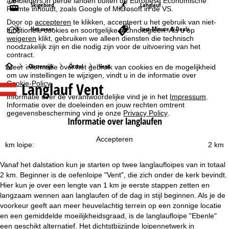
aanbieders in derde landen buiten de Europese Economische
Skigebied
Langlauf
Ruimte inhoudt, zoals Google of Microsoft in de VS.
Door op
accepteren
te klikken, accepteert u het gebruik van niet-
Het weer
Last-Minute & Deals
functionele cookies en soortgelijke technologieën. Als u op
weigeren
klikt, gebruiken we alleen diensten die technisch
noodzakelijk zijn en die nodig zijn voor de uitvoering van het
contract.
S
Oostenrijk
Ötztal
Vent
Meer informatie over het gebruik van cookies en de mogelijkheid
om uw instellingen te wijzigen, vindt u in de informatie over
Langlauf Vent
Cookie-Policy
.
t
Informatie over de verantwoordelijke vind je in het
Impressum
.
Informatie over de doeleinden en jouw rechten omtrent
a
gegevensbescherming vind je onze
Privacy Policy
.
Informatie over langlaufen
r
Accepteren
km loipe:
2 km
t
Vanaf het dalstation kun je starten op twee langlaufloipes van in totaal
p
2 km. Beginner is de oefenloipe "Vent", die zich onder de kerk bevindt.
Hier kun je over een lengte van 1 km je eerste stappen zetten en
a
langzaam wennen aan langlaufen of de dag in stijl beginnen. Als je de
voorkeur geeft aan meer heuvelachtig terrein op een zonnige locatie
g
en een gemiddelde moeilijkheidsgraad, is de langlaufloipe "Ebenle"
een geschikt alternatief. Het dichtstbijzijnde loipennetwerk in