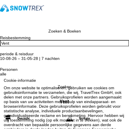
Zoeken & Boeken
Reisbestemming
periode & reisduur
10-08-26 – 31-05-28 | 7 nachten
Personen
alle
Cookie-informatie
Zoeken
Om onze website te optimaliseren, gebruiken we cookies om
gebruiksinformatie te verzamelen, die wij, TravelTrex GmbH, ook
delen met onze partners. Gebruiksprofielen worden aangemaakt
Vent
op basis van uw activiteiten met behulp van eindapparaat- en
browserinformatie. Deze gebruiksprofielen worden gebruikt voor
statistische analyse, individuele productaanbevelingen,
geïndividualiseerde reclame en bereikmeting. Hiervoor hebben wij
Overzicht
Skiregio
uw toestemming nodig (op elk moment in te trekken), wat ook de
overdracht van bepaalde persoonlijke gegevens aan derde