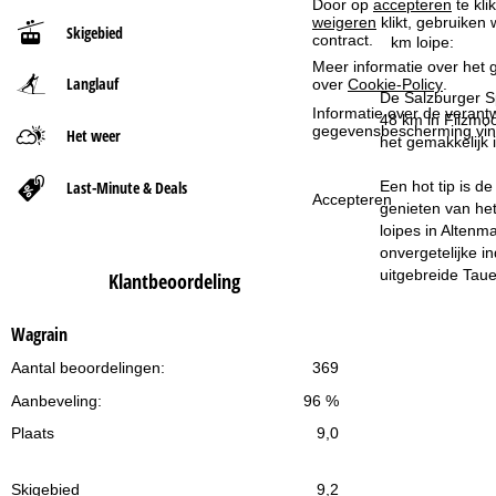
Door op
accepteren
te kli
weigeren
klikt, gebruiken 
Skigebied
contract.
t
km loipe:
Meer informatie over het g
Langlauf
over
Cookie-Policy
.
p
De Salzburger Sp
Informatie over de verantw
48 km in Filzmo
a
gegevensbescherming vin
Het weer
het gemakkelijk 
g
Last-Minute & Deals
Een hot tip is 
Accepteren
genieten van he
i
loipes in Altenm
onvergetelijke i
n
uitgebreide Taue
Klantbeoordeling
a
Wagrain
Aantal beoordelingen:
369
Aanbeveling:
96 %
Plaats
9,0
Skigebied
9,2