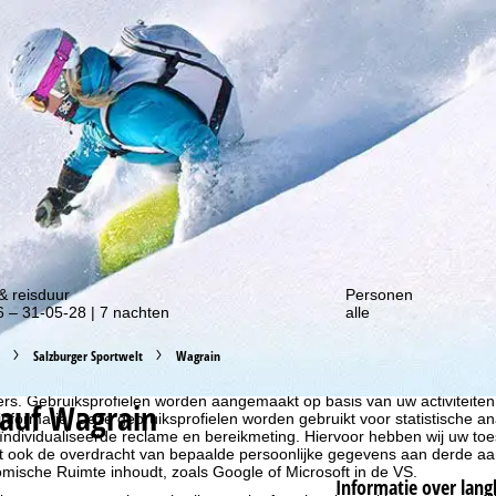
gte van onze kortingsacties!
& reisduur
Personen
 – 31-05-28 | 7 nachten
alle
Salzburger Sportwelt
Wagrain
liseren, gebruiken we cookies om gebruiksinformatie te verzamelen, d
rs. Gebruiksprofielen worden aangemaakt op basis van uw activiteite
lauf Wagrain
formatie. Deze gebruiksprofielen worden gebruikt voor statistische ana
ndividualiseerde reclame en bereikmeting. Hiervoor hebben wij uw to
at ook de overdracht van bepaalde persoonlijke gegevens aan derde aa
ische Ruimte inhoudt, zoals Google of Microsoft in de VS.
Informatie over lang