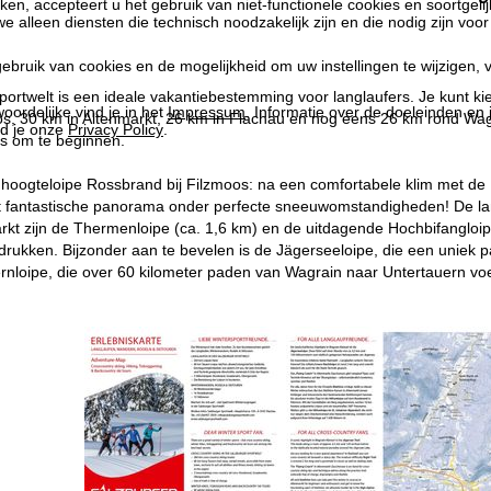
kken, accepteert u het gebruik van niet-functionele cookies en soortgeli
we alleen diensten die technisch noodzakelijk zijn en die nodig zijn voor
ebruik van cookies en de mogelijkheid om uw instellingen te wijzigen, v
ortwelt is een ideale vakantiebestemming voor langlaufers. Je kunt ki
oordelijke vind je in het
Impressum
. Informatie over de doeleinden en
os, 30 km in Altenmarkt, 26 km in Flachau en nog eens 26 km rond Wag
d je onze
Privacy Policy
.
is om te beginnen.
de hoogteloipe Rossbrand bij Filzmoos: na een comfortabele klim met d
t fantastische panorama onder perfecte sneeuwomstandigheden! De lang
arkt zijn de Thermenloipe (ca. 1,6 km) en de uitdagende Hochbifanglo
ndrukken. Bijzonder aan te bevelen is de Jägerseeloipe, die een uniek 
rnloipe, die over 60 kilometer paden van Wagrain naar Untertauern voe