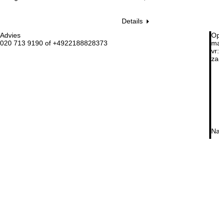
Details
Advies
Op
020 713 9190 of +4922188828373
ma
vr:
za
Na