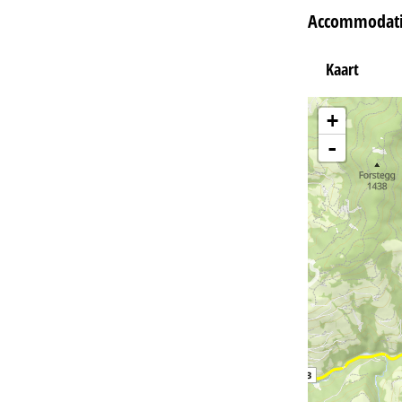
Accommodati
Kaart
+
-