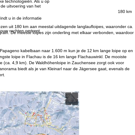
jke technologieën. Als u op
 de uitvoering van het
180 km
indt u in de informatie
ezen uit 180 km aan meestal uitdagende langlaufloipes, waaronder ca.
 jouw rechten omtrent
rain. De meeste loipes zijn onderling met elkaar verbonden, waardoor
e Papageno kabelbaan naar 1.600 m kun je de 12 km lange loipe op en
ste loipe in Flachau is de 16 km lange Flachauwinkl. De mooiste
ipe (ca. 4,9 km). De Waldhöhenloipe in Zauchensee zorgt ook voor
panorama biedt als je van Kleinarl naar de Jägersee gaat, evenals de
rt.