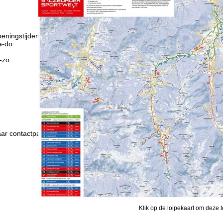
eningstijden
-do:
09:00-17:00
09:00-14:00
-zo:
gesloten
Advies
ar contactpagina
Klik op de loipekaart om deze t