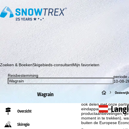
Schrijf je in voor onze nieuwsbrief en wees als eerste op de hoo
Zoeken & Boeken
Skigebieds-consultant
Mijn favorieten
Reisbestemming
periode 
10-08-26
Cookie-informatie
S
Oostenrijk
Wagrain
Om onze website te optima
t
ook delen met onze partne
Lang
eindapparaat- en browserin
Overzicht
productaanbevelingen, geï
a
moment in te trekken), w
buiten de Europese Econom
Skiregio
r