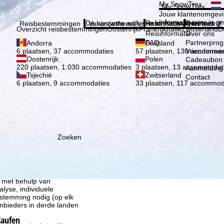
Kies 
My SnowTrex
My SnowTrex
Aanmelden
Jouw klantenomgevi
informatie over je g
De nieuwste artikelen in ons magazine
Reisinformatie
Over ons
Reisbestemmingen
Vakantiethema's
Informatie
Het bedrijf
Overzicht reisbestemmingen
Oostenrijk
Frankrijk
Italië
Zwitserland
D
Reisinformatie
Over ons
FAQ
Partnerpro
Andorra
Duitsland
Vriendenwer
6 plaatsen, 37 accommodaties
57 plaatsen, 130 accommod
Oostenrijk
Polen
Cadeaubon
220 plaatsen, 1.030 accommodaties
3 plaatsen, 13 accommodat
Aanmelding 
Tsjechië
Zwitserland
Contact
6 plaatsen, 9 accommodaties
33 plaatsen, 117 accommod
Zoeken
ie wij, TravelTrex GmbH,
n met behulp van
lyse, individuele
estemming nodig (op elk
nbieders in derde landen
laufen