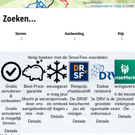
©
Maptoolkit
©
OSM
, © OSM
Zoeken…
Sterren
Aanbeveling
Prijs
Veilig boeken met de SnowTrex voordelen
Gratis
Best-Price-
Sneeuwgarantie
Reisprijs
Reisannuleringsver
Duitse
annuleren
garantie
zekerheidscertificaat
reisbond
Je mag jouw
Je hebt de keuze
&
Mocht je een
wintersportvakantie
De DRSF
De DRV is de
(inclusief
omboeken
door ons
gratis omboeken
beschermt
grootste
reisonderbrekingsve
Gratis
aangeboden
als vijf dagen voor
jou als
organisatie van
en . De …
annuleren
reis - met
de …
reiziger met
reisbureaus en
Details
Details
is mogelijk
dezelfde
een
reisorganisaties
Details
Details
Details
binnen 5
beschikbaarheid
pakketreis
in Duitsland. …
dagen na
en inbegrepen
of
Details
de
…
gekoppelde