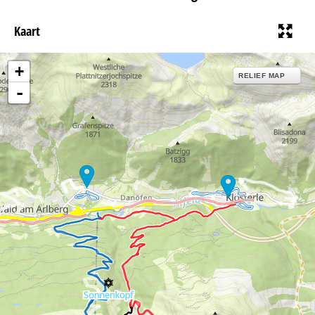
Kaart
+
RELIEF MAP
-