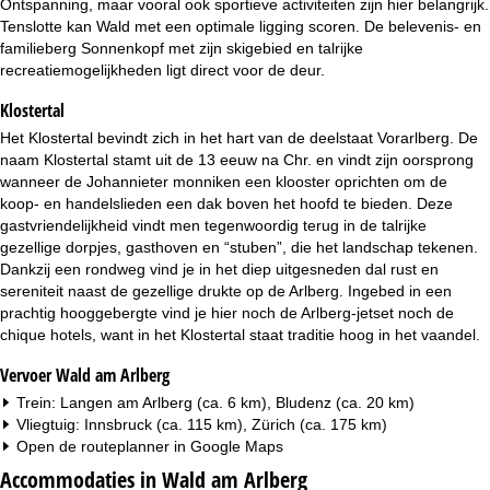
Ontspanning, maar vooral ook sportieve activiteiten zijn hier belangrijk.
i
Tenslotte kan Wald met een optimale ligging scoren. De belevenis- en
familieberg Sonnenkopf met zijn skigebied en talrijke
n
recreatiemogelijkheden ligt direct voor de deur.
a
Klostertal
Het Klostertal bevindt zich in het hart van de deelstaat Vorarlberg. De
naam Klostertal stamt uit de 13 eeuw na Chr. en vindt zijn oorsprong
wanneer de Johannieter monniken een klooster oprichten om de
koop- en handelslieden een dak boven het hoofd te bieden. Deze
gastvriendelijkheid vindt men tegenwoordig terug in de talrijke
gezellige dorpjes, gasthoven en “stuben”, die het landschap tekenen.
Dankzij een rondweg vind je in het diep uitgesneden dal rust en
sereniteit naast de gezellige drukte op de Arlberg. Ingebed in een
prachtig hooggebergte vind je hier noch de Arlberg-jetset noch de
chique hotels, want in het Klostertal staat traditie hoog in het vaandel.
Vervoer Wald am Arlberg
Trein: Langen am Arlberg (ca. 6 km), Bludenz (ca. 20 km)
Vliegtuig: Innsbruck (ca. 115 km), Zürich (ca. 175 km)
Open de routeplanner in
Google Maps
Accommodaties in Wald am Arlberg