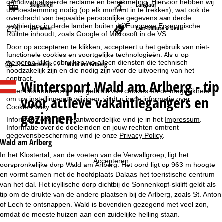
geïndividualiseerde reclame en bereikmeting. Hiervoor hebben wij
Skigebied
Langlauf
uw toestemming nodig (op elk moment in te trekken), wat ook de
overdracht van bepaalde persoonlijke gegevens aan derde
aanbieders in derde landen buiten de Europese Economische
Het weer
Last-Minute & Deals
Ruimte inhoudt, zoals Google of Microsoft in de VS.
Door op
accepteren
te klikken, accepteert u het gebruik van niet-
functionele cookies en soortgelijke technologieën. Als u op
weigeren
klikt, gebruiken we alleen diensten die technisch
S
Oostenrijk
Wald am Arlberg
noodzakelijk zijn en die nodig zijn voor de uitvoering van het
contract.
Wintersport
Wald am Arlberg - tip
t
Meer informatie over het gebruik van cookies en de mogelijkheid
voor actieve vakantiegangers en
om uw instellingen te wijzigen, vindt u in de informatie over
a
Cookie-Policy
.
gezinnen!
Informatie over de verantwoordelijke vind je in het
Impressum
.
r
Informatie over de doeleinden en jouw rechten omtrent
gegevensbescherming vind je onze
Privacy Policy
.
Wald am Arlberg
t
In het Klostertal, aan de voeten van de Verwallgroep, ligt het
Accepteren
oorspronkelijke dorp Wald am Arlberg. Het oord ligt op 963 m hoogte
p
en vormt samen met de hoofdplaats Dalaas het toeristische centrum
van het dal. Het idyllische dorp dichtbij de Sonnenkopf-skilift geldt als
a
tip om de drukte van de andere plaatsen bij de Arlberg, zoals St. Anton
of Lech te ontsnappen. Wald is bovendien gezegend met veel zon,
g
omdat de meeste huizen aan een zuidelijke helling staan.