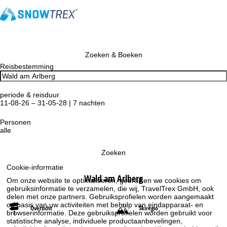
Zoeken & Boeken
Reisbestemming
periode & reisduur
11-08-26 – 31-05-28 | 7 nachten
Personen
alle
Zoeken
Cookie-informatie
Wald am Arlberg
Om onze website te optimaliseren, gebruiken we cookies om
gebruiksinformatie te verzamelen, die wij, TravelTrex GmbH, ook
delen met onze partners. Gebruiksprofielen worden aangemaakt
op basis van uw activiteiten met behulp van eindapparaat- en
Overzicht
Skiregio
browserinformatie. Deze gebruiksprofielen worden gebruikt voor
statistische analyse, individuele productaanbevelingen,