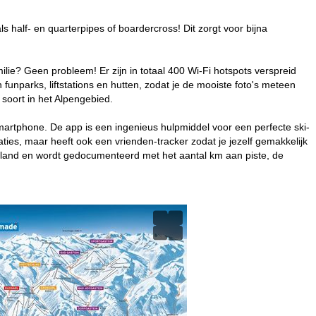
alf- en quarterpipes of boardercross! Dit zorgt voor bijna
milie? Geen probleem! Er zijn in totaal 400 Wi-Fi hotspots verspreid
unparks, liftstations en hutten, zodat je de mooiste foto's meteen
 soort in het Alpengebied.
artphone. De app is een ingenieus hulpmiddel voor een perfecte ski-
aties, maar heeft ook een vrienden-tracker zodat je jezelf gemakkelijk
pland en wordt gedocumenteerd met het aantal km aan piste, de