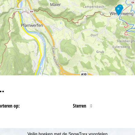
…
orteren op:
Sterren
Veilig boeken met de SnowTrex voordelen