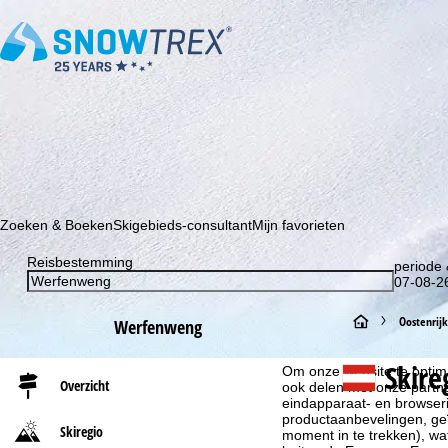
Schrijf je in voor onze nieuwsbrief en wees als eerste op de hoo
Zoeken & Boeken
Skigebieds-consultant
Mijn favorieten
Reisbestemming
periode 
07-08-26
S
Oostenrijk
Werfenweng
Cookie-informatie
t
Skire
Om onze website te optima
Overzicht
ook delen met onze partne
a
eindapparaat- en browserin
productaanbevelingen, geï
Skiregio
moment in te trekken), w
r