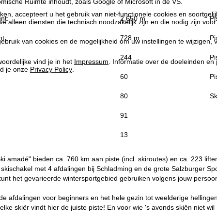
ische Ruimte inhoudt, zoals Google of Microsoft in de VS.
kken, accepteert u het gebruik van niet-functionele cookies en soortgeli
nt:
2.650 m
Pi
we alleen diensten die technisch noodzakelijk zijn en die nodig zijn voor
t:
728 m
Pi
ebruik van cookies en de mogelijkheid om uw instellingen te wijzigen, v
244
Pi
oordelijke vind je in het
Impressum
. Informatie over de doeleinden en
d je onze
Privacy Policy
.
60
Pi
80
Sk
91
13
ki amadé" bieden ca. 760 km aan piste (incl. skiroutes) en ca. 223 lif
kischakel met 4 afdalingen bij Schladming en de grote Salzburger Sport
 kunt het gevarieerde wintersportgebied gebruiken volgens jouw persoon
nde afdalingen voor beginners en het hele gezin tot weelderige hellin
- elke skiër vindt hier de juiste piste! En voor wie 's avonds skiën niet w