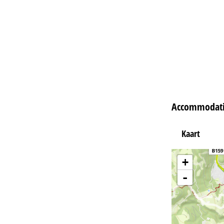
Accommodati
Kaart
+
-