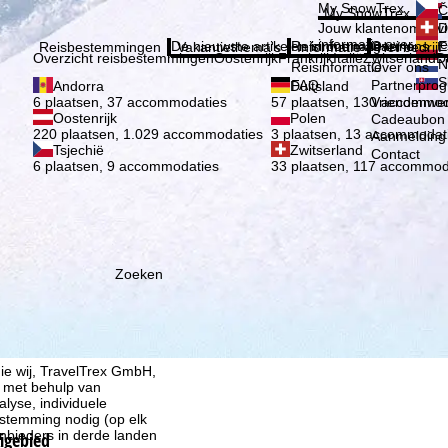
Kies 
My SnowTrex
Č
My SnowTrex
Aanmelden
Jouw klantenomgevi
D
informatie over je g
De nieuwste artikelen in ons magazine
Reisinformatie
Over ons
E
Reisbestemmingen
Vakantiethema's
Informatie
Het bedrijf
Overzicht reisbestemmingen
Oostenrijk
Frankrijk
Italië
Zwitserland
D
N
Reisinformatie
Over ons
S
FAQ
Partnerpro
Andorra
Duitsland
Vriendenwer
6 plaatsen, 37 accommodaties
57 plaatsen, 130 accommod
Oostenrijk
Polen
Cadeaubon
220 plaatsen, 1.029 accommodaties
3 plaatsen, 13 accommodat
Aanmelding 
Tsjechië
Zwitserland
Contact
6 plaatsen, 9 accommodaties
33 plaatsen, 117 accommod
Zoeken
ie wij, TravelTrex GmbH,
n met behulp van
lyse, individuele
estemming nodig (op elk
nbieders in derde landen
kigebied