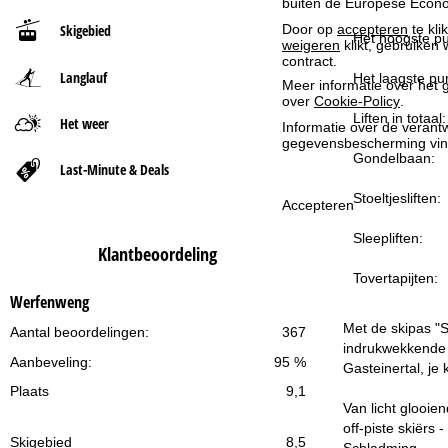
buiten de Europese Econom
Door op
accepteren
te kli
Skigebied
t
Het hoogste pu
weigeren
klikt, gebruiken 
contract.
Langlauf
p
Het laagste pun
Meer informatie over het g
over
Cookie-Policy
.
a
Liften in totaal:
Het weer
Informatie over de verantw
gegevensbescherming vin
Gondelbaan:
g
Last-Minute & Deals
Stoeltjesliften:
i
Accepteren
Sleepliften:
n
Klantbeoordeling
Tovertapijten:
a
Werfenweng
Met de skipas "S
Aantal beoordelingen:
367
indrukwekkende s
Aanbeveling:
95 %
Gasteinertal, je
Plaats
9,1
Van licht glooie
off-piste skiërs 
Skigebied
8,5
Schladming.