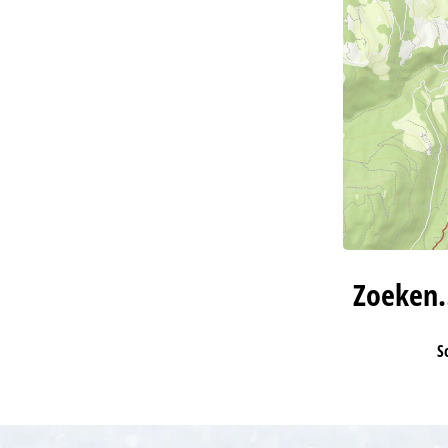
Zoeken
S