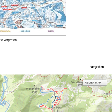
 te vergroten.
vergroten
RELIEF MAP