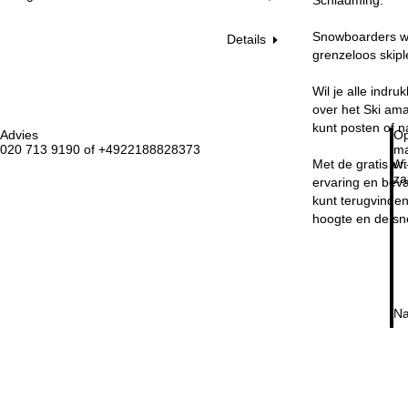
Snowboarders wo
Details
grenzeloos skipl
Wil je alle indr
over het Ski ama
kunt posten of n
Advies
Op
020 713 9190 of +4922188828373
ma
vr:
Met de gratis Wi
za
ervaring en beva
kunt terugvinde
hoogte en de sn
Na