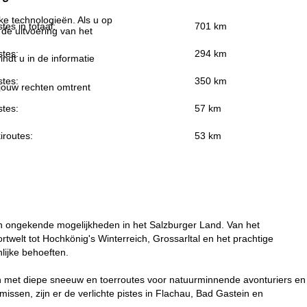
jke technologieën. Als u op
stes in totaal:
701 km
 de uitvoering van het
stes:
294 km
indt u in de informatie
stes:
350 km
 jouw rechten omtrent
stes:
57 km
iroutes:
53 km
ten ongekende mogelijkheden in het Salzburger Land. Van het
welt tot Hochkönig's Winterreich, Grossarltal en het prachtige
lijke behoeften.
gen met diepe sneeuw en toerroutes voor natuurminnende avonturiers en
il missen, zijn er de verlichte pistes in Flachau, Bad Gastein en