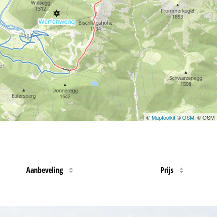
©
Maptoolkit
©
OSM
, © OSM
Aanbeveling
Prijs