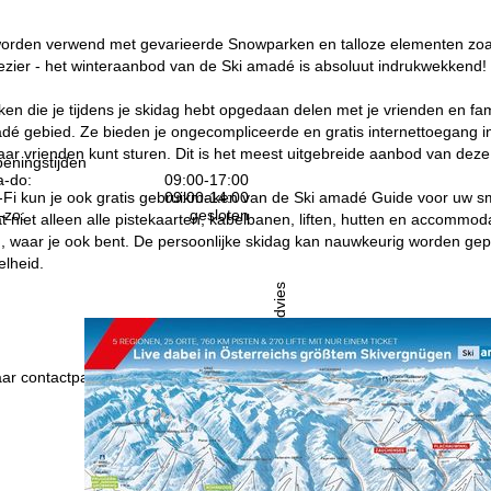
rden verwend met gevarieerde Snowparken en talloze elementen zoals h
ezier - het winteraanbod van de Ski amadé is absoluut indrukwekkend!
ukken die je tijdens je skidag hebt opgedaan delen met je vrienden en fa
dé gebied. Ze bieden je ongecompliceerde en gratis internettoegang in f
aar vrienden kunt sturen. Dit is het meest uitgebreide aanbod van deze
eningstijden
-do:
09:00-17:00
09:00-14:00
-Fi kun je ook gratis gebruikmaken van de Ski amadé Guide voor uw sm
-zo:
gesloten
t niet alleen alle pistekaarten, kabelbanen, liften, hutten en accommod
n, waar je ook bent. De persoonlijke skidag kan nauwkeurig worden ge
elheid.
Advies
ar contactpagina