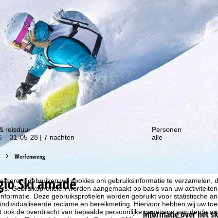
gte van onze kortingsacties!
& reisduur
Personen
 – 31-05-28 | 7 nachten
alle
Werfenweng
gio Ski amadé
liseren, gebruiken we cookies om gebruiksinformatie te verzamelen, d
rs. Gebruiksprofielen worden aangemaakt op basis van uw activiteite
formatie. Deze gebruiksprofielen worden gebruikt voor statistische ana
ndividualiseerde reclame en bereikmeting. Hiervoor hebben wij uw to
at ook de overdracht van bepaalde persoonlijke gegevens aan derde aa
Informatie over het s