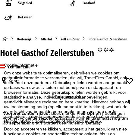
Skigebied
Langlauf
Het weer
S
Oostenrijk
Zillertal
Zell am Ziller
Hotel Gasthof Zellerstuben
Hotel Gasthof Zellerstuben
°°°
t
a
Cookie-informatie
Zell am Ziller
Om onze website te optimaliseren, gebruiken we cookies om
r
gebruiksinformatie te verzamelen, die wij, TravelTrex GmbH, ook
Kaart
delen met onze partners. Gebruiksprofielen worden aangemaakt
op basis van uw activiteiten met behulp van eindapparaat- en
t
browserinformatie. Deze gebruiksprofielen worden gebruikt voor
Prijsoverzicht
statistische analyse, individuele productaanbevelingen,
p
geïndividualiseerde reclame en bereikmeting. Hiervoor hebben wij
uw toestemming nodig (op elk moment in te trekken), wat ook de
overdracht van bepaalde persoonlijke gegevens aan derde
a
Voorpret zonder risico:
Boek met de
Flex-Option
| Boekingen
aanbieders in derde landen buiten de Europese Economische
voor het volgende seizoen 2026/2027 kunnen daarnaast
nog t/m
Ruimte inhoudt, zoals Google of Microsoft in de VS.
30 september
gratis worden geannuleerd
(Details)
g
Door op
accepteren
te klikken, accepteert u het gebruik van niet-
functionele cookies en soortgelijke technologieën. Als u op