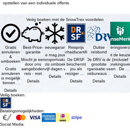
opstellen van een individuele offerte.
Veilig boeken met de SnowTrex voordelen
Gratis
Best-Price-
Sneeuwgarantie
Reisprijs
Reisannuleringsver
Duitse
annuleren
garantie
zekerheidscertificaat
reisbond
Je mag jouw
Je hebt de keuze
&
Mocht je een
wintersportvakantie
De DRSF
De DRV is de
(inclusief
omboeken
door ons
gratis omboeken
beschermt
grootste
reisonderbrekingsve
Gratis
aangeboden
als vijf dagen voor
jou als
organisatie van
en . De …
annuleren
reis - met
de …
reiziger met
reisbureaus en
Details
Details
is mogelijk
dezelfde
een
reisorganisaties
Details
Details
Details
binnen 5
beschikbaarheid
pakketreis
in Duitsland. …
dagen na
en inbegrepen
of
Details
de
…
gekoppelde
Veilig boeken
:
boeking,
services bij
als jouw
…
vakantie …
Betalingsmogelijkheden
:
Social Media
: