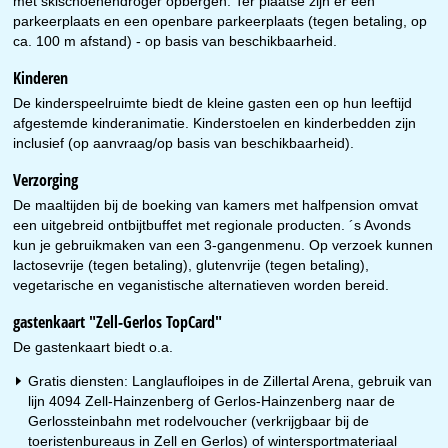
met skischoenendroger opbergen. Ter plaatse zijn er een
parkeerplaats en een openbare parkeerplaats (tegen betaling, op
ca. 100 m afstand) - op basis van beschikbaarheid.
Kinderen
De kinderspeelruimte biedt de kleine gasten een op hun leeftijd
afgestemde kinderanimatie. Kinderstoelen en kinderbedden zijn
inclusief (op aanvraag/op basis van beschikbaarheid).
Verzorging
De maaltijden bij de boeking van kamers met halfpension omvat
een uitgebreid ontbijtbuffet met regionale producten. ´s Avonds
kun je gebruikmaken van een 3-gangenmenu. Op verzoek kunnen
lactosevrije (tegen betaling), glutenvrije (tegen betaling),
vegetarische en veganistische alternatieven worden bereid.
gastenkaart "Zell-Gerlos TopCard"
De gastenkaart biedt o.a.
Gratis diensten: Langlaufloipes in de Zillertal Arena, gebruik van
lijn 4094 Zell-Hainzenberg of Gerlos-Hainzenberg naar de
Gerlossteinbahn met rodelvoucher (verkrijgbaar bij de
toeristenbureaus in Zell en Gerlos) of wintersportmateriaal