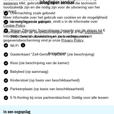
Inbegrepen services
i
weigeren
klikt, gebruiken we alleen diensten die technisch
noodzakelijk zijn en die nodig zijn voor de uitvoering van het
contract.
n
Overnachting zoals geboekt
Meer informatie over het gebruik van cookies en de mogelijkheid
om uw instellingen te wijzigen, vindt u in de informatie over
Verzorging zoals geboekt
a
Cookie-Policy
.
Skipas Zillertaler Superskipass
(waarde van de skipas tot €
Informatie over de verantwoordelijke vind je in het
Impressum
.
Informatie over de doeleinden en jouw rechten omtrent
399). Details/ uitzonderingen zie boekingsproces.
gegevensbescherming vind je onze
Privacy Policy
.
Wi-Fi
Accepteren
Gastenkaart "Zell-Gerlos TopCard" (zie beschrijving)
Kluis (zie beschrijving van de kamer)
Babybed (op aanvraag)
Kinderstoel (op basis van beschikbaarheid)
Parkeerplaats (op basis van beschikbaarheid)
5 % Korting bij onze partnerskischool. Geldig voor:alle lessen
In een oogopslag