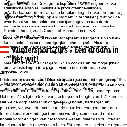
Langlauf
Het weer
browserinformatie. Deze gebruiksprofielen worden gebruikt voor
statistische analyse, individuele productaanbevelingen,
geïndividualiseerde reclame en bereikmeting. Hiervoor hebben wij
Last-Minute & Deals
uw toestemming nodig (op elk moment in te trekken), wat ook de
overdracht van bepaalde persoonlijke gegevens aan derde
aanbieders in derde landen buiten de Europese Economische
Ruimte inhoudt, zoals Google of Microsoft in de VS.
S
Oostenrijk
Zürs
Door op
accepteren
te klikken, accepteert u het gebruik van niet-
functionele cookies en soortgelijke technologieën. Als u op
Wintersport
Zürs - Een droom in
weigeren
klikt, gebruiken we alleen diensten die technisch
t
noodzakelijk zijn en die nodig zijn voor de uitvoering van het
het wit!
contract.
a
Meer informatie over het gebruik van cookies en de mogelijkheid
om uw instellingen te wijzigen, vindt u in de informatie over
r
Zürs
Cookie-Policy
.
Lech Zürs is een van de 12 leden van de gerenommeerde groep “Best
Informatie over de verantwoordelijke vind je in het
Impressum
.
t
Informatie over de doeleinden en jouw rechten omtrent
of the Alps” en biedt niet alleen een topskigebied, maar ook een grote
gegevensbescherming vind je onze
Privacy Policy
.
verscheidenheid aan culturele, sportieve en culinaire hoogtepunten.
p
Het dorp Zürs ligt op 5 km van Lech op een hoogte van 1.717 meter.
Het kleine dorp bestaat uit ongeveer 20 hotels, herbergen en
Accepteren
a
pensions, waarvan de meeste tot de duurdere categorie behoren.
Internationaal erkende gastronomie wordt gecombineerd met de
g
nobele voorzieningen van het tophotelwezen. Meer dan 80 liften en
kabelbanen in het netwerk van Lech-Zürs en een uitstekende reputatie