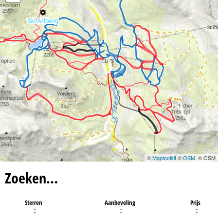
©
Maptoolkit
©
OSM
, © OSM
Zoeken…
Sterren
Aanbeveling
Prijs