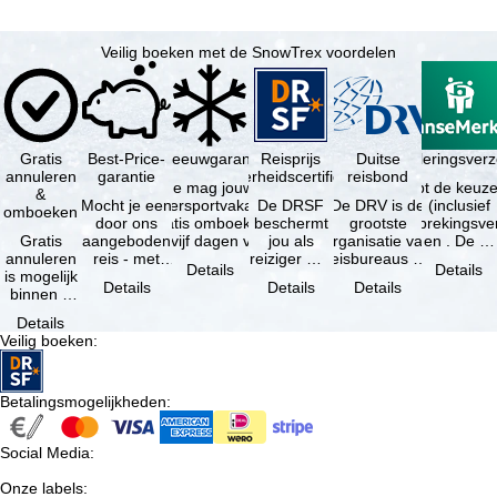
Veilig boeken met de SnowTrex voordelen
Gratis
Best-Price-
Sneeuwgarantie
Reisprijs
Reisannuleringsver
Duitse
annuleren
garantie
zekerheidscertificaat
reisbond
Je mag jouw
Je hebt de keuze
&
Mocht je een
wintersportvakantie
De DRSF
De DRV is de
(inclusief
omboeken
door ons
gratis omboeken
beschermt
grootste
reisonderbrekingsve
Gratis
aangeboden
als vijf dagen voor
jou als
organisatie van
en . De …
annuleren
reis - met
de …
reiziger met
reisbureaus en
Details
Details
is mogelijk
dezelfde
een
reisorganisaties
Details
Details
Details
binnen 5
beschikbaarheid
pakketreis
in Duitsland. …
dagen na
en inbegrepen
of
Details
de
…
gekoppelde
Veilig boeken
:
boeking,
services bij
als jouw
…
vakantie …
Betalingsmogelijkheden
:
Social Media
:
Onze labels
: