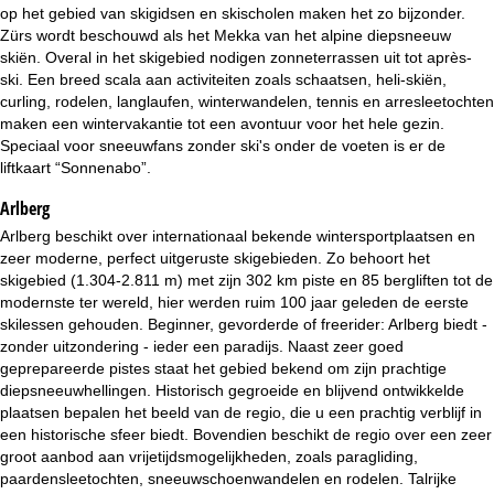
i
op het gebied van skigidsen en skischolen maken het zo bijzonder.
Zürs wordt beschouwd als het Mekka van het alpine diepsneeuw
n
skiën. Overal in het skigebied nodigen zonneterrassen uit tot après-
ski. Een breed scala aan activiteiten zoals schaatsen, heli-skiën,
a
curling, rodelen, langlaufen, winterwandelen, tennis en arresleetochten
maken een wintervakantie tot een avontuur voor het hele gezin.
Speciaal voor sneeuwfans zonder ski's onder de voeten is er de
liftkaart “Sonnenabo”.
Arlberg
Arlberg beschikt over internationaal bekende wintersportplaatsen en
zeer moderne, perfect uitgeruste skigebieden. Zo behoort het
skigebied (1.304-2.811 m) met zijn 302 km piste en 85 bergliften tot de
modernste ter wereld, hier werden ruim 100 jaar geleden de eerste
skilessen gehouden. Beginner, gevorderde of freerider: Arlberg biedt -
zonder uitzondering - ieder een paradijs. Naast zeer goed
geprepareerde pistes staat het gebied bekend om zijn prachtige
diepsneeuwhellingen. Historisch gegroeide en blijvend ontwikkelde
plaatsen bepalen het beeld van de regio, die u een prachtig verblijf in
een historische sfeer biedt. Bovendien beschikt de regio over een zeer
groot aanbod aan vrijetijdsmogelijkheden, zoals paragliding,
paardensleetochten, sneeuwschoenwandelen en rodelen. Talrijke