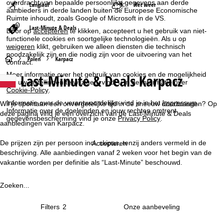
overdracht van bepaalde persoonlijke gegevens aan derde
Langlauf
Het weer
aanbieders in derde landen buiten de Europese Economische
Ruimte inhoudt, zoals Google of Microsoft in de VS.
Last-Minute & Deals
Door op
accepteren
te klikken, accepteert u het gebruik van niet-
functionele cookies en soortgelijke technologieën. Als u op
weigeren
klikt, gebruiken we alleen diensten die technisch
noodzakelijk zijn en die nodig zijn voor de uitvoering van het
S
Polen
Karpacz
contract.
Meer informatie over het gebruik van cookies en de mogelijkheid
Last-Minute & Deals Karpacz
t
om uw instellingen te wijzigen, vindt u in de informatie over
Cookie-Policy
.
a
Informatie over de verantwoordelijke vind je in het
Impressum
.
Wil je spontaan een onvergetelijke tijd in de sneeuw doorbrengen? Op
Informatie over de doeleinden en jouw rechten omtrent
deze pagina vind je een overzicht van de Last-Minute & Deals
gegevensbescherming vind je onze
Privacy Policy
.
r
aanbiedingen van Karpacz.
t
De prijzen zijn per persoon incl. skipas, tenzij anders vermeld in de
Accepteren
beschrijving. Alle aanbiedingen vanaf 2 weken voor het begin van de
p
vakantie worden per definitie als “Last-Minute” beschouwd.
a
Zoeken...
g
Filters
2
i