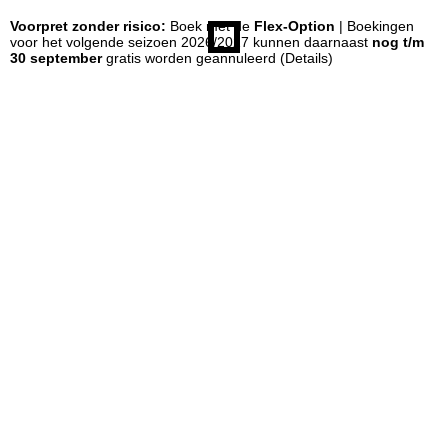
Voorpret zonder risico:
Boek met de
Flex-Option
| Boekingen
n
voor het volgende seizoen 2026/2027 kunnen daarnaast
nog t/m
30 september
gratis worden geannuleerd
(Details)
a