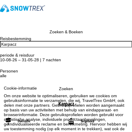
Zoeken & Boeken
Reisbestemming
periode & reisduur
10-08-26 – 31-05-28 | 7 nachten
Personen
alle
Cookie-informatie
Zoeken
Om onze website te optimaliseren, gebruiken we cookies om
gebruiksinformatie te verzamelen, die wij, TravelTrex GmbH, ook
Karpacz
delen met onze partners. Gebruiksprofielen worden aangemaakt
op basis van uw activiteiten met behulp van eindapparaat- en
browserinformatie. Deze gebruiksprofielen worden gebruikt voor
statistische analyse, individuele productaanbevelingen,
Overzicht
Skigebied
geïndividualiseerde reclame en bereikmeting. Hiervoor hebben wij
uw toestemming nodig (op elk moment in te trekken), wat ook de