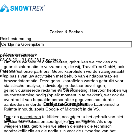
Zoeken & Boeken
Reisbestemming
Cookie-informatie
periode & reisduur
08-08-26 – 31-05-28 | 7 nachten
Om onze website te optimaliseren, gebruiken we cookies om
gebruiksinformatie te verzamelen, die wij, TravelTrex GmbH, ook
Personen
delen met onze partners. Gebruiksprofielen worden aangemaakt
alle
op basis van uw activiteiten met behulp van eindapparaat- en
browserinformatie. Deze gebruiksprofielen worden gebruikt voor
statistische analyse, individuele productaanbevelingen,
Zoeken
geïndividualiseerde reclame en bereikmeting. Hiervoor hebben wij
uw toestemming nodig (op elk moment in te trekken), wat ook de
overdracht van bepaalde persoonlijke gegevens aan derde
Cerklje na Gorenjskem
aanbieders in derde landen buiten de Europese Economische
Ruimte inhoudt, zoals Google of Microsoft in de VS.
Door op
accepteren
te klikken, accepteert u het gebruik van niet-
Overzicht
Skigebied
functionele cookies en soortgelijke technologieën. Als u op
weigeren
klikt, gebruiken we alleen diensten die technisch
noodzakelijk zijn en die nodig zijn voor de uitvoering van het