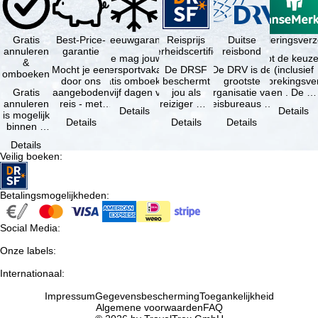
i
n
Gratis
Best-Price-
Sneeuwgarantie
Reisprijs
Reisannuleringsver
Duitse
annuleren
garantie
zekerheidscertificaat
reisbond
Je mag jouw
Je hebt de keuze
&
a
Mocht je een
wintersportvakantie
De DRSF
De DRV is de
(inclusief
omboeken
door ons
gratis omboeken
beschermt
grootste
reisonderbrekingsve
Gratis
aangeboden
als vijf dagen voor
jou als
organisatie van
en . De …
annuleren
reis - met
de …
reiziger met
reisbureaus en
Details
Details
is mogelijk
dezelfde
een
reisorganisaties
Details
Details
Details
binnen 5
beschikbaarheid
pakketreis
in Duitsland. …
dagen na
en inbegrepen
of
Details
de
…
gekoppelde
Veilig boeken
:
boeking,
services bij
als jouw
…
vakantie …
Betalingsmogelijkheden
:
Social Media
:
Onze labels
:
Internationaal
:
Impressum
Gegevensbescherming
Toegankelijkheid
Algemene voorwaarden
FAQ