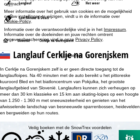
Langlauf
Het weer
contract.
Meer informatie over het gebruik van cookies en de mogelijkheid
om uw instellingen te wijzigen, vindt u in de informatie over
Last-Minute & Deals
Cookie-Policy
.
Informatie over de verantwoordelijke vind je in het
Impressum
.
Informatie over de doeleinden en jouw rechten omtrent
gegevensbescherming vind je onze
Privacy Policy
.
S
Slovenië
Cerklje na Gorenjskem
Langlauf Cerklje na Gorenjskem
t
Accepteren
a
In Cerklje na Gorenjskem zelf is er geen directe toegang tot de
langlaufloipes. Na 40 minuten met de auto bereikt u het pittoreske
r
kuuroord Bled en het biatloncentrum van Pokjulka, het grootste
langlaufgebied van Slovenië. Langlaufers kunnen zich verheugen op
t
meer dan 30 km klassieke en 15 km aan skating-loipes op een hoogte
van 1.250 - 1.360 m met sneeuwzekerheid en genieten van het
p
afwisselende landschap van besneeuwde sparrenbossen, heidevelden
en bergweiden op hun routes.
a
Veilig boeken met de SnowTrex voordelen
g