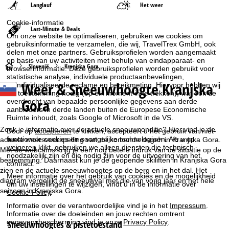
Langlauf
Het weer
Cookie-informatie
Last-Minute & Deals
Om onze website te optimaliseren, gebruiken we cookies om
gebruiksinformatie te verzamelen, die wij, TravelTrex GmbH, ook
delen met onze partners. Gebruiksprofielen worden aangemaakt
op basis van uw activiteiten met behulp van eindapparaat- en
S
Slovenië
Kranjska Gora
browserinformatie. Deze gebruiksprofielen worden gebruikt voor
statistische analyse, individuele productaanbevelingen,
Weer & Sneeuwhoogte Kranjska
geïndividualiseerde reclame en bereikmeting. Hiervoor hebben wij
t
uw toestemming nodig (op elk moment in te trekken), wat ook de
Gora
overdracht van bepaalde persoonlijke gegevens aan derde
a
aanbieders in derde landen buiten de Europese Economische
Ruimte inhoudt, zoals Google of Microsoft in de VS.
r
Zoek je informatie over de actuele sneeuwconditie? Hier vind je de
Door op
accepteren
te klikken, accepteert u het gebruik van niet-
functionele cookies en soortgelijke technologieën. Als u op
actuele weersvoorspelling van de komende dagen in Kranjska Gora.
weigeren
klikt, gebruiken we alleen diensten die technisch
t
Met de webcams krijg je een nog betere indruk van de situatie op de
noodzakelijk zijn en die nodig zijn voor de uitvoering van het
bestemming. Daarnaast kun je de geopende skiliften in Kranjska Gora
contract.
zien en de actuele sneeuwhoogtes op de berg en in het dal. Het
p
Meer informatie over het gebruik van cookies en de mogelijkheid
diagram vergelijkt de sneeuwval met die van vorig jaar en het hele
om uw instellingen te wijzigen, vindt u in de informatie over
seizoen in Kranjska Gora.
a
Cookie-Policy
.
Informatie over de verantwoordelijke vind je in het
Impressum
.
g
Informatie over de doeleinden en jouw rechten omtrent
gegevensbescherming vind je onze
Privacy Policy
.
Sneeuwhoogtes & pistetoestand