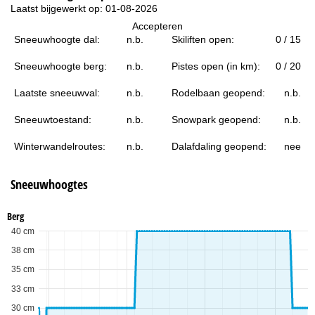
i
Laatst bijgewerkt op: 01-08-2026
Accepteren
n
Sneeuwhoogte dal:
n.b.
Skiliften open:
0 / 15
a
Sneeuwhoogte berg:
n.b.
Pistes open (in km):
0 / 20
Laatste sneeuwval:
n.b.
Rodelbaan geopend:
n.b.
Sneeuwtoestand:
n.b.
Snowpark geopend:
n.b.
Winterwandelroutes:
n.b.
Dalafdaling geopend:
nee
Sneeuwhoogtes
Berg
40 cm
38 cm
35 cm
33 cm
30 cm