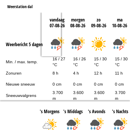
Weerstation dal
vandaag
morgen
zo
ma
07-08-26
08-08-26
09-08-26
10-08-26
Weerbericht 5 dagen
16 / 27
16 / 26
15 / 30
15 / 30
Min. / max. temp.
°C
°C
°C
°C
Zonuren
8 h
4 h
12 h
11 h
Nieuwe sneeuw
0 cm
0 cm
0 cm
0 cm
3.700
3.600
3.600
3.700
Sneeuwvalgrens
m
m
m
m
's Morgens
's Middags
's Avonds
's Nachts