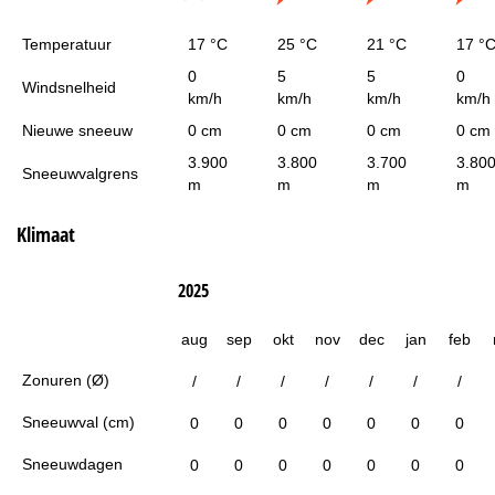
Temperatuur
17 °C
25 °C
21 °C
17 °
0
5
5
0
Windsnelheid
km/h
km/h
km/h
km/h
Nieuwe sneeuw
0 cm
0 cm
0 cm
0 cm
3.900
3.800
3.700
3.80
Sneeuwvalgrens
m
m
m
m
Klimaat
2025
aug
sep
okt
nov
dec
jan
feb
Zonuren (Ø)
/
/
/
/
/
/
/
Sneeuwval (cm)
0
0
0
0
0
0
0
Sneeuwdagen
0
0
0
0
0
0
0