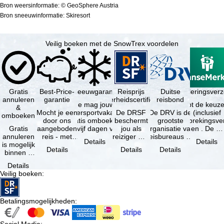
Bron weersinformatie: © GeoSphere Austria
Bron sneeuwinformatie: Skiresort
Veilig boeken met de SnowTrex voordelen
Gratis
Best-Price-
Sneeuwgarantie
Reisprijs
Reisannuleringsver
Duitse
annuleren
garantie
zekerheidscertificaat
reisbond
Je mag jouw
Je hebt de keuze
&
Mocht je een
wintersportvakantie
De DRSF
De DRV is de
(inclusief
omboeken
door ons
gratis omboeken
beschermt
grootste
reisonderbrekingsve
Gratis
aangeboden
als vijf dagen voor
jou als
organisatie van
en . De …
annuleren
reis - met
de …
reiziger met
reisbureaus en
Details
Details
is mogelijk
dezelfde
een
reisorganisaties
Details
Details
Details
binnen 5
beschikbaarheid
pakketreis
in Duitsland. …
dagen na
en inbegrepen
of
Details
de
…
gekoppelde
Veilig boeken
:
boeking,
services bij
als jouw
…
vakantie …
Betalingsmogelijkheden
: