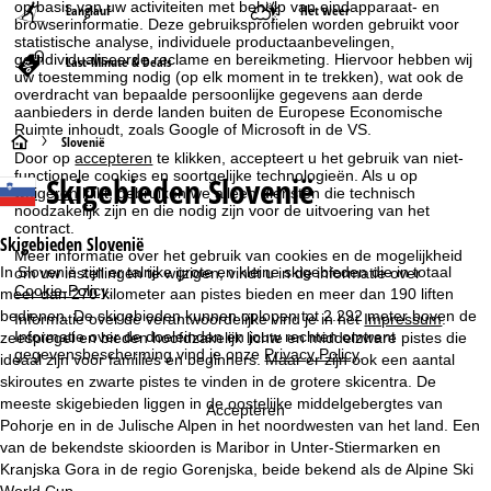
op basis van uw activiteiten met behulp van eindapparaat- en
Langlauf
Het weer
browserinformatie. Deze gebruiksprofielen worden gebruikt voor
statistische analyse, individuele productaanbevelingen,
geïndividualiseerde reclame en bereikmeting. Hiervoor hebben wij
Last-Minute & Deals
uw toestemming nodig (op elk moment in te trekken), wat ook de
overdracht van bepaalde persoonlijke gegevens aan derde
aanbieders in derde landen buiten de Europese Economische
Ruimte inhoudt, zoals Google of Microsoft in de VS.
S
Slovenië
Door op
accepteren
te klikken, accepteert u het gebruik van niet-
functionele cookies en soortgelijke technologieën. Als u op
Skigebieden Slovenië
t
weigeren
klikt, gebruiken we alleen diensten die technisch
noodzakelijk zijn en die nodig zijn voor de uitvoering van het
contract.
a
Skigebieden Slovenië
Meer informatie over het gebruik van cookies en de mogelijkheid
In Slovenië zijn er talrijke grote en kleine skigebieden die in totaal
om uw instellingen te wijzigen, vindt u in de informatie over
r
Cookie-Policy
.
meer dan 270 kilometer aan pistes bieden en meer dan 190 liften
bedienen. De skigebieden kunnen oplopen tot 2.292 meter boven de
Informatie over de verantwoordelijke vind je in het
Impressum
.
t
Informatie over de doeleinden en jouw rechten omtrent
zeespiegel en bieden hoofdzakelijk lichte en middelzware pistes die
gegevensbescherming vind je onze
Privacy Policy
.
ideaal zijn voor families en beginners. Maar er zijn ook een aantal
p
skiroutes en zwarte pistes te vinden in de grotere skicentra. De
meeste skigebieden liggen in de oostelijke middelgebergtes van
Accepteren
a
Pohorje en in de Julische Alpen in het noordwesten van het land. Een
van de bekendste skioorden is Maribor in Unter-Stiermarken en
g
Kranjska Gora in de regio Gorenjska, beide bekend als de Alpine Ski
World Cup.