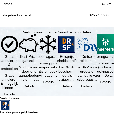
42 km
325 - 1.327 m
Veilig boeken met de SnowTrex voordelen
Gratis
Best-Price-
Sneeuwgarantie
Reisprijs
Reisannuleringsver
Duitse
annuleren
garantie
zekerheidscertificaat
reisbond
Je mag jouw
Je hebt de keuze
&
Mocht je een
wintersportvakantie
De DRSF
De DRV is de
(inclusief
omboeken
door ons
gratis omboeken
beschermt
grootste
reisonderbrekingsve
Gratis
aangeboden
als vijf dagen voor
jou als
organisatie van
en . De …
annuleren
reis - met
de …
reiziger met
reisbureaus en
Details
Details
is mogelijk
dezelfde
een
reisorganisaties
Details
Details
Details
binnen 5
beschikbaarheid
pakketreis
in Duitsland. …
dagen na
en inbegrepen
of
Details
de
…
gekoppelde
Veilig boeken
:
boeking,
services bij
als jouw
…
vakantie …
Betalingsmogelijkheden
: