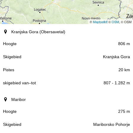
©
Maptoolkit
©
OSM
, © OSM
Plaatsen (regio)
Kranjska Gora (Obersavetal)
Hoogte
806 m
Kranjska Gora
Skigebied
20 km
Pistes
807 - 1.282 m
skigebied
Maribor
–
van
tot
275 m
Mariborsko Pohorje