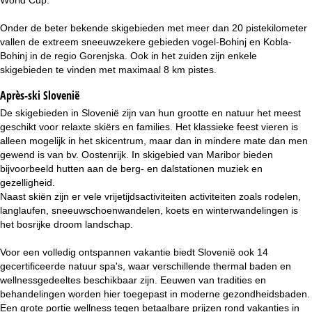
i
Onder de beter bekende skigebieden met meer dan 20 pistekilometer
n
vallen de extreem sneeuwzekere gebieden vogel-Bohinj en Kobla-
Bohinj in de regio Gorenjska. Ook in het zuiden zijn enkele
a
skigebieden te vinden met maximaal 8 km pistes.
Après-ski Slovenië
De skigebieden in Slovenië zijn van hun grootte en natuur het meest
geschikt voor relaxte skiërs en families. Het klassieke feest vieren is
alleen mogelijk in het skicentrum, maar dan in mindere mate dan men
gewend is van bv. Oostenrijk. In skigebied van Maribor bieden
bijvoorbeeld hutten aan de berg- en dalstationen muziek en
gezelligheid.
Naast skiën zijn er vele vrijetijdsactiviteiten activiteiten zoals rodelen,
langlaufen, sneeuwschoenwandelen, koets en winterwandelingen is
het bosrijke droom landschap.
Voor een volledig ontspannen vakantie biedt Slovenië ook 14
gecertificeerde natuur spa's, waar verschillende thermal baden en
wellnessgedeeltes beschikbaar zijn. Eeuwen van tradities en
behandelingen worden hier toegepast in moderne gezondheidsbaden.
Een grote portie wellness tegen betaalbare prijzen rond vakanties in