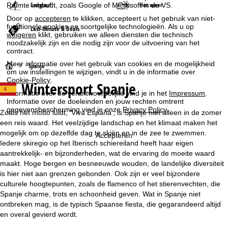
Langlauf
Het weer
Ruimte inhoudt, zoals Google of Microsoft in de VS.
Door op
accepteren
te klikken, accepteert u het gebruik van niet-
functionele cookies en soortgelijke technologieën. Als u op
Last-Minute & Deals
weigeren
klikt, gebruiken we alleen diensten die technisch
noodzakelijk zijn en die nodig zijn voor de uitvoering van het
contract.
Meer informatie over het gebruik van cookies en de mogelijkheid
S
Spanje
om uw instellingen te wijzigen, vindt u in de informatie over
Cookie-Policy
.
Wintersport
Spanje
t
Informatie over de verantwoordelijke vind je in het
Impressum
.
Informatie over de doeleinden en jouw rechten omtrent
a
gegevensbescherming vind je onze
Privacy Policy
.
Zoals het motto luidt, 'Viva España', is Spanje niet alleen in de zomer
een reis waard. Het veelzijdige landschap en het klimaat maken het
r
mogelijk om op dezelfde dag te skiën en in de zee te zwemmen.
Accepteren
Iedere skiregio op het Iberisch schiereiland heeft haar eigen
t
aantrekkelijk- en bijzonderheden, wat de ervaring de moeite waard
maakt. Hoge bergen en besneeuwde wouden, de landelijke diversiteit
p
is hier niet aan grenzen gebonden. Ook zijn er veel bijzondere
culturele hoogtepunten, zoals de flamenco of het stierenvechten, die
a
Spanje charme, trots en schoonheid geven. Wat in Spanje niet
ontbreken mag, is de typisch Spaanse fiesta, die gegarandeerd altijd
g
en overal gevierd wordt.