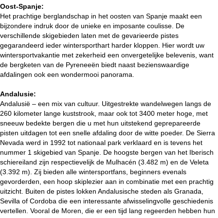
i
Oost-Spanje:
Het prachtige berglandschap in het oosten van Spanje maakt een
n
bijzondere indruk door de unieke en imposante coulisse. De
verschillende skigebieden laten met de gevarieerde pistes
a
gegarandeerd ieder wintersporthart harder kloppen. Hier wordt uw
wintersportvakantie met zekerheid een onvergetelijke belevenis, want
de bergketen van de Pyreneeën biedt naast bezienswaardige
afdalingen ook een wondermooi panorama.
Andalusie:
Andalusië – een mix van cultuur. Uitgestrekte wandelwegen langs de
260 kilometer lange kuststrook, maar ook tot 3400 meter hoge, met
sneeuw bedekte bergen die u met hun uitstekend geprepareerde
pisten uitdagen tot een snelle afdaling door de witte poeder. De Sierra
Nevada werd in 1992 tot nationaal park verklaard en is tevens het
nummer 1 skigebied van Spanje. De hoogste bergen van het Iberisch
schiereiland zijn respectievelijk de Mulhacén (3.482 m) en de Veleta
(3.392 m). Zij bieden alle wintersportfans, beginners evenals
gevorderden, een hoop skiplezier aan in combinatie met een prachtig
uitzicht. Buiten de pistes lokken Andalusische steden als Granada,
Sevilla of Cordoba die een interessante afwisselingvolle geschiedenis
vertellen. Vooral de Moren, die er een tijd lang regeerden hebben hun