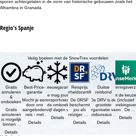
sporen achtergelaten in de vorm van historische gebouwen zoals het
Alhambra in Granada.
Regio's Spanje
Veilig boeken met de SnowTrex voordelen
Gratis
Best-Price-
Sneeuwgarantie
Reisprijs
Reisannuleringsver
Duitse
annuleren
garantie
zekerheidscertificaat
reisbond
Je mag jouw
Je hebt de keuze
&
Mocht je een
wintersportvakantie
De DRSF
De DRV is de
(inclusief
omboeken
door ons
gratis omboeken
beschermt
grootste
reisonderbrekingsve
Gratis
aangeboden
als vijf dagen voor
jou als
organisatie van
en . De …
annuleren
reis - met
de …
reiziger met
reisbureaus en
Details
Details
is mogelijk
dezelfde
een
reisorganisaties
Details
Details
Details
binnen 5
beschikbaarheid
pakketreis
in Duitsland. …
dagen na
en inbegrepen
of
Details
de
…
gekoppelde