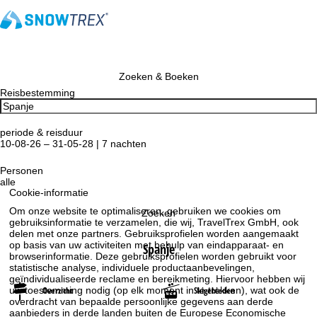
Zoeken & Boeken
Reisbestemming
periode & reisduur
10-08-26 – 31-05-28 | 7 nachten
Personen
alle
Cookie-informatie
Om onze website te optimaliseren, gebruiken we cookies om
Zoeken
gebruiksinformatie te verzamelen, die wij, TravelTrex GmbH, ook
delen met onze partners. Gebruiksprofielen worden aangemaakt
op basis van uw activiteiten met behulp van eindapparaat- en
Spanje
browserinformatie. Deze gebruiksprofielen worden gebruikt voor
statistische analyse, individuele productaanbevelingen,
geïndividualiseerde reclame en bereikmeting. Hiervoor hebben wij
Overzicht
Skigebieden
uw toestemming nodig (op elk moment in te trekken), wat ook de
overdracht van bepaalde persoonlijke gegevens aan derde
aanbieders in derde landen buiten de Europese Economische