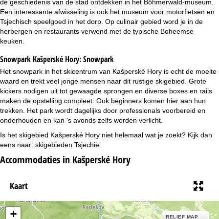
de geschiedenis van de stad ontdekken in het Böhmerwald-museum.
Een interessante afwisseling is ook het museum voor motorfietsen en
Tsjechisch speelgoed in het dorp. Op culinair gebied word je in de
herbergen en restaurants verwend met de typische Boheemse
keuken.
Snowpark Kašperské Hory:
Snowpark
Het snowpark in het skicentrum van Kašperské Hory is echt de moeite
waard en trekt veel jonge mensen naar dit rustige skigebied. Grote
kickers nodigen uit tot gewaagde sprongen en diverse boxes en rails
maken de opstelling compleet. Ook beginners komen hier aan hun
trekken. Het park wordt dagelijks door professionals voorbereid en
onderhouden en kan 's avonds zelfs worden verlicht.
Is het skigebied Kašperské Hory niet helemaal wat je zoekt? Kijk dan
eens naar:
skigebieden Tsjechië
Accommodaties in Kašperské Hory
Kaart
+
RELIEF MAP