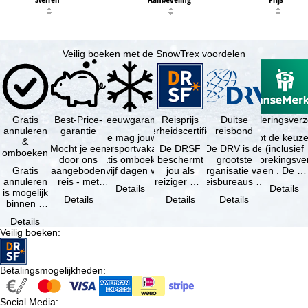
Veilig boeken met de SnowTrex voordelen
Gratis
Best-Price-
Sneeuwgarantie
Reisprijs
Reisannuleringsver
Duitse
annuleren
garantie
zekerheidscertificaat
reisbond
Je mag jouw
Je hebt de keuze
&
Mocht je een
wintersportvakantie
De DRSF
De DRV is de
(inclusief
omboeken
door ons
gratis omboeken
beschermt
grootste
reisonderbrekingsve
Gratis
aangeboden
als vijf dagen voor
jou als
organisatie van
en . De …
annuleren
reis - met
de …
reiziger met
reisbureaus en
Details
Details
is mogelijk
dezelfde
een
reisorganisaties
Details
Details
Details
binnen 5
beschikbaarheid
pakketreis
in Duitsland. …
dagen na
en inbegrepen
of
Details
de
…
gekoppelde
Veilig boeken
:
boeking,
services bij
als jouw
…
vakantie …
Betalingsmogelijkheden
:
Social Media
: