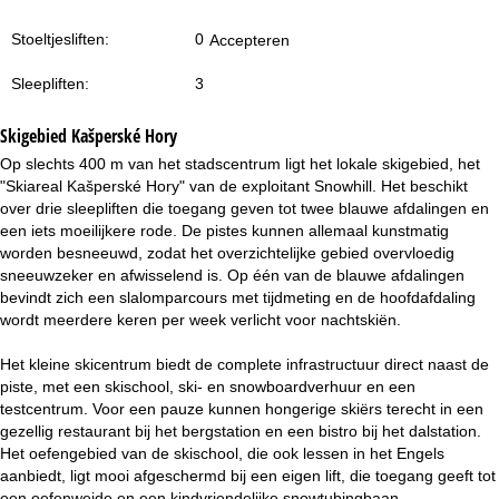
i
Stoeltjesliften:
0
Accepteren
n
Sleepliften:
3
a
Skigebied
Kašperské Hory
Op slechts 400 m van het stadscentrum ligt het lokale skigebied, het
"Skiareal Kašperské Hory" van de exploitant Snowhill. Het beschikt
over drie sleepliften die toegang geven tot twee blauwe afdalingen en
een iets moeilijkere rode. De pistes kunnen allemaal kunstmatig
worden besneeuwd, zodat het overzichtelijke gebied overvloedig
sneeuwzeker en afwisselend is. Op één van de blauwe afdalingen
bevindt zich een slalomparcours met tijdmeting en de hoofdafdaling
wordt meerdere keren per week verlicht voor nachtskiën.
Het kleine skicentrum biedt de complete infrastructuur direct naast de
piste, met een skischool, ski- en snowboardverhuur en een
testcentrum. Voor een pauze kunnen hongerige skiërs terecht in een
gezellig restaurant bij het bergstation en een bistro bij het dalstation.
Het oefengebied van de skischool, die ook lessen in het Engels
aanbiedt, ligt mooi afgeschermd bij een eigen lift, die toegang geeft tot
een oefenweide en een kindvriendelijke snowtubingbaan.