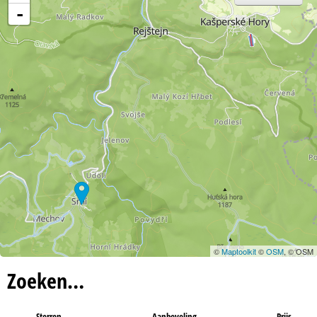
-
©
Maptoolkit
©
OSM
, © OSM
Zoeken…
Sterren
Aanbeveling
Prijs