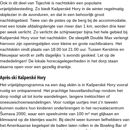
Ook in dit deel van Tsjechië is nachtskiën een populaire
vrijetijdsbesteding. Zo biedt Kašperské Hory in de winter regelmatig
skiplezier in de avonduren, en dat in een behoorlijk groot
nachtskigebied. Twee van de pistes op de berg bij de accommodatie,
met een totale afdalingslengte van meer dan 1 km, worden drie keer
per week verlicht. Zo verlicht de schijnwerper bijna het hele gebied bij
Kašperské Hory voor het nachtskiën. De sleeplift Double Max verlengt
hiervoor zijn openingstijden voor kleine en grote nachtbrakers. Het
nachtskiën vindt plaats van 18.00 tot 21.00 uur. Tussen Kerstmis en
Nieuwjaar wordt er zelfs dagelijks 's avonds geskied. Let op de
mededelingen! De lokale horecagelegenheden in het dorp staan
daarna open voor een gezellig drankje.
Après-ski Kašperské Hory
Het vrijetijdsprogramma na een dag skiën is in Kašperské Hory vooral
rustig en ontspannend. Het prachtige heuvellandschap rondom het
dorp nodigt uit tot korte wandelingen, langere trektochten of
sneeuwschoenwandelingen. Voor rustige uurtjes met z'n tweeën
kunnen ouders hun kinderen onderbrengen in het recreatiecentrum
Šumava 2000, waar een speelruimte van 100 m² met glijbaan en
klimwand op de kleintjes wacht. Bij slecht weer kunnen liefhebbers van
het Amerikaanse kegelspel de ballen laten rollen in de Bowling Bar of