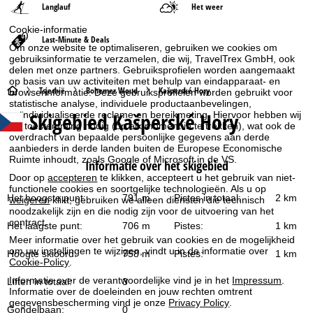
Langlauf
Het weer
Cookie-informatie
Last-Minute & Deals
Om onze website te optimaliseren, gebruiken we cookies om
gebruiksinformatie te verzamelen, die wij, TravelTrex GmbH, ook
delen met onze partners. Gebruiksprofielen worden aangemaakt
op basis van uw activiteiten met behulp van eindapparaat- en
S
Tsjechië
Bohemer Woud
Kašperské Hory
browserinformatie. Deze gebruiksprofielen worden gebruikt voor
statistische analyse, individuele productaanbevelingen,
Skigebied
Kašperské Hory
geïndividualiseerde reclame en bereikmeting. Hiervoor hebben wij
t
uw toestemming nodig (op elk moment in te trekken), wat ook de
overdracht van bepaalde persoonlijke gegevens aan derde
a
aanbieders in derde landen buiten de Europese Economische
Ruimte inhoudt, zoals Google of Microsoft in de VS.
Informatie over het skigebied
r
Door op
accepteren
te klikken, accepteert u het gebruik van niet-
functionele cookies en soortgelijke technologieën. Als u op
Het hoogste punt:
791 m
Pistes in totaal:
2 km
weigeren
klikt, gebruiken we alleen diensten die technisch
t
noodzakelijk zijn en die nodig zijn voor de uitvoering van het
contract.
Het laagste punt:
706 m
Pistes:
1 km
p
Meer informatie over het gebruik van cookies en de mogelijkheid
om uw instellingen te wijzigen, vindt u in de informatie over
Hoogte skioord:
758 m
Pistes:
1 km
a
Cookie-Policy
.
Informatie over de verantwoordelijke vind je in het
Impressum
.
Liften in totaal:
3
g
Informatie over de doeleinden en jouw rechten omtrent
gegevensbescherming vind je onze
Privacy Policy
.
Gondelbaan:
0