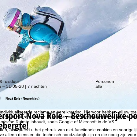
gte van onze kortingsacties!
& reisduur
Personen
 – 31-05-28 | 7 nachten
alle
liseren, gebruiken we cookies om gebruiksinformatie te verzamelen, d
Nová Role (Neurohlau)
rs. Gebruiksprofielen worden aangemaakt op basis van uw activiteite
formatie. Deze gebruiksprofielen worden gebruikt voor statistische ana
ersport
Nová Role – Beschouwelijke po
ndividualiseerde reclame en bereikmeting. Hiervoor hebben wij uw to
at ook de overdracht van bepaalde persoonlijke gegevens aan derde aa
ebergte!
ische Ruimte inhoudt, zoals Google of Microsoft in de VS.
kken, accepteert u het gebruik van niet-functionele cookies en soortgeli
we alleen diensten die technisch noodzakelijk zijn en die nodig zijn voor