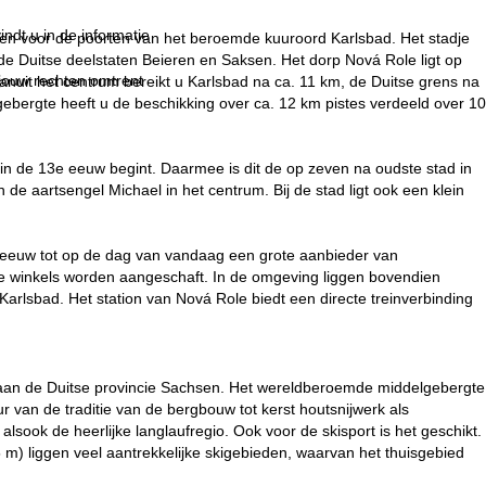
indt u in de informatie
en voor de poorten van het beroemde kuuroord Karlsbad. Het stadje
n de Duitse deelstaten Beieren en Saksen. Het dorp Nová Role ligt op
 jouw rechten omtrent
anuit het centrum bereikt u Karlsbad na ca. 11 km, de Duitse grens na
sgebergte heeft u de beschikking over ca. 12 km pistes verdeeld over 10
in de 13e eeuw begint. Daarmee is dit de op zeven na oudste stad in
e aartsengel Michael in het centrum. Bij de stad ligt ook een klein
e eeuw tot op de dag van vandaag een grote aanbieder van
ge winkels worden aangeschaft. In de omgeving liggen bovendien
arlsbad. Het station van Nová Role biedt een directe treinverbinding
t aan de Duitse provincie Sachsen. Het wereldberoemde middelgebergte
van de traditie van de bergbouw tot kerst houtsnijwerk als
ook de heerlijke langlaufregio. Ook voor de skisport is het geschikt.
 m) liggen veel aantrekkelijke skigebieden, waarvan het thuisgebied