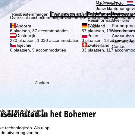
Kies 
My SnowTrex
My SnowTrex
Aanmelden
Jouw klantenomgevi
informatie over je g
De nieuwste artikelen in ons magazine
Reisinformatie
Over ons
Reisbestemmingen
Vakantiethema's
Informatie
Het bedrijf
Overzicht reisbestemmingen
Oostenrijk
Frankrijk
Italië
Zwitserland
D
Reisinformatie
Over ons
FAQ
Partnerpro
Andorra
Duitsland
Vriendenwer
6 plaatsen, 37 accommodaties
57 plaatsen, 130 accommod
Oostenrijk
Polen
Cadeaubon
220 plaatsen, 1.030 accommodaties
3 plaatsen, 13 accommodat
Aanmelding 
Tsjechië
Zwitserland
Contact
6 plaatsen, 9 accommodaties
33 plaatsen, 117 accommod
Zoeken
ie wij, TravelTrex GmbH,
n met behulp van
lyse, individuele
rseleinstad in het Bohemer
estemming nodig (op elk
nbieders in derde landen
jke technologieën. Als u op
 de uitvoering van het