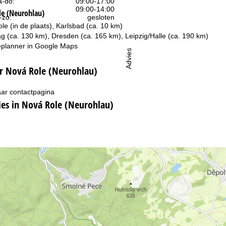
-do:
09:00-17:00
09:00-14:00
le (Neurohlau)
-zo:
gesloten
le (in de plaats), Karlsbad (ca. 10 km)
ag (ca. 130 km), Dresden (ca. 165 km), Leipzig/Halle (ca. 190 km)
planner in
Google Maps
Advies
er Nová Role (Neurohlau)
ar contactpagina
s in Nová Role (Neurohlau)