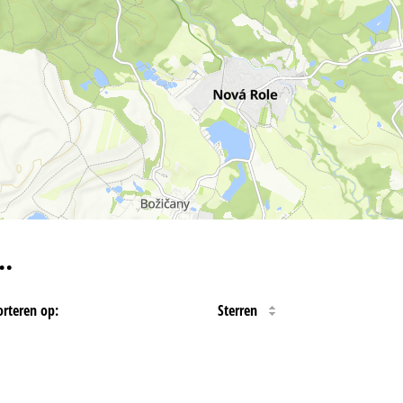
…
orteren op:
Sterren