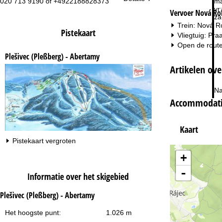
020 713 9190 of +4922188828373
ma
vr:
Vervoer Nová Ro
za
Trein: Nová Ro
Pistekaart
Vliegtuig: Pra
Open de route
Plešivec (Pleßberg) - Abertamy
Artikelen ov
Na
Accommodatie
Kaart
Pistekaart vergroten
+
-
Informatie over het skigebied
Plešivec (Pleßberg) - Abertamy
Het hoogste punt:
1.026 m