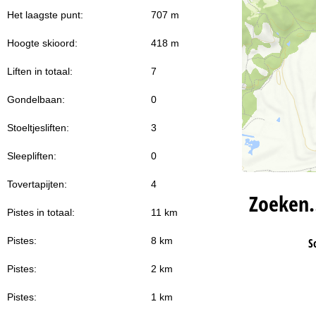
Het laagste punt:
707 m
Hoogte skioord:
418 m
Liften in totaal:
7
Gondelbaan:
0
Stoeltjesliften:
3
Sleepliften:
0
Tovertapijten:
4
Zoeken
Pistes in totaal:
11 km
Pistes:
8 km
S
Pistes:
2 km
Pistes:
1 km