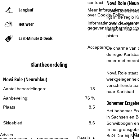
Nová Role (Neur
contract.
Langlauf
Meer informatie over het g
Nová Role is ee
t
over
Cookie-Policy
.
ligt in de regio
Informatie over de verantw
418 m hoogte en 
Het weer
p
gegevensbescherming vin
ongeveer 35 km e
pistes.
a
Last-Minute & Deals
Accepteren
De charme van de
g
de regio Karlsba
meer met meerde
i
Klantbeoordeling
Nová Role staat
n
Nová Role (Neurohlau)
werkgelegenheid 
verschillende aa
a
Aantal beoordelingen:
13
naar Karlsbad.
Aanbeveling:
76 %
Bohemer Erzgebe
Plaats
8,5
Het bohemer Erz
in Sachsen en Bo
Skigebied
8,6
Schwibbogen en '
In het grensgebi
Advies
Op
Boží Dar bij Nekl
Details