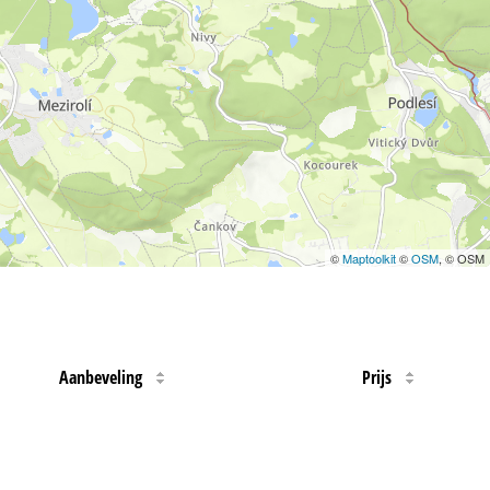
©
Maptoolkit
©
OSM
, © OSM
Aanbeveling
Prijs