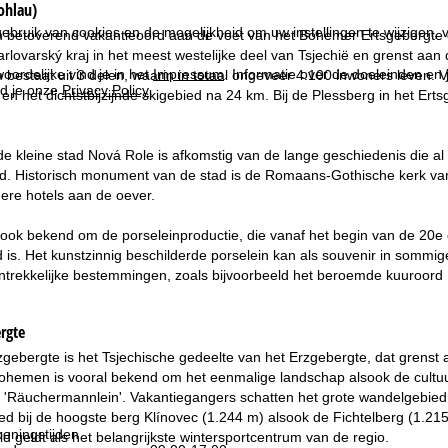
ohlau)
ebruik van cookies en de mogelijkheid om uw instellingen te wijzigen, v
n betoverend vakantieoord aan de voet van het Bohemer Ertsgebergte 
 Karlovarský kraj in het meest westelijke deel van Tsjechië en grenst aa
oordelijke vind je in het
Impressum
. Informatie over de doeleinden en
bestaat uit 3 delen, waarin in totaal ongeveer 4.100 inwoners leven. V
d je onze
Privacy Policy
.
n het dichtstbijzijnde skigebied na 24 km. Bij de Plessberg in het Ert
 kleine stad Nová Role is afkomstig van de lange geschiedenis die al 
d. Historisch monument van de stad is de Romaans-Gothische kerk van d
re hotels aan de oever.
 ook bekend om de porseleinproductie, die vanaf het begin van de 20
is. Het kunstzinnig beschilderde porselein kan als souvenir in sommi
ntrekkelijke bestemmingen, zoals bijvoorbeeld het beroemde kuuroord K
rgte
gebergte is het Tsjechische gedeelte van het Erzgebergte, dat grens
hemen is vooral bekend om het eenmalige landschap alsook de cultuur 
Räuchermannlein'. Vakantiegangers schatten het grote wandelgebied als
ed bij de hoogste berg Klínovec (1.244 m) alsook de Fichtelberg (1.215
eningstijden
id geldt als het belangrijkste wintersportcentrum van de regio.