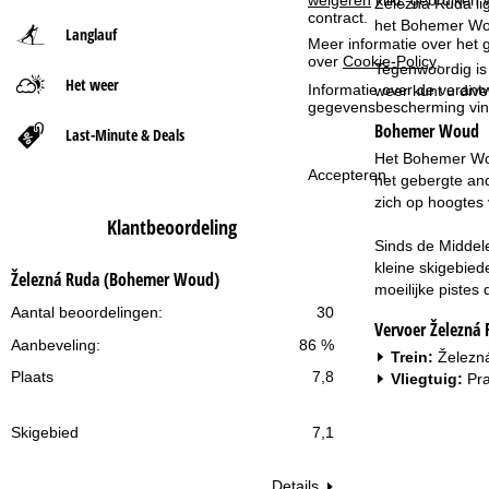
Železná Ruda lig
contract.
het Bohemer Woud
Langlauf
t
Meer informatie over het g
over
Cookie-Policy
.
Tegenwoordig is 
Het weer
p
Informatie over de verantw
weer kunt u div
gegevensbescherming vin
Bohemer Woud
a
Last-Minute & Deals
Het Bohemer Woud
g
Accepteren
het gebergte an
zich op hoogtes 
i
Klantbeoordeling
Sinds de Middel
n
kleine skigebied
Železná Ruda (Bohemer Woud)
moeilijke pistes
a
Aantal beoordelingen:
30
Vervoer Železná
Aanbeveling:
86 %
Trein:
Železná
Plaats
7,8
Vliegtuig:
Pra
Skigebied
7,1
Details