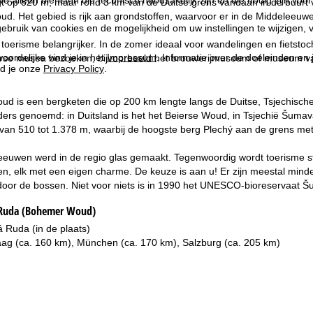
t op 820 m, maar rond 3 km van de Duitse grens vandaan in de buurt v
. Het gebied is rijk aan grondstoffen, waarvoor er in de Middeleeuwen
ebruik van cookies en de mogelijkheid om uw instellingen te wijzigen, v
toerisme belangrijker. In de zomer ideaal voor wandelingen en fietstocht
oordelijke vind je in het
Impressum
. Informatie over de doeleinden en
erse musea bezoeken, bijvoorbeeld het brouwerijmuseum of museum 
d je onze
Privacy Policy
.
 is een bergketen die op 200 km lengte langs de Duitse, Tsjechische 
ders genoemd: in Duitsland is het het Beierse Woud, in Tsjechië Šuma
van 510 tot 1.378 m, waarbij de hoogste berg Plechý aan de grens met O
eeuwen werd in de regio glas gemaakt. Tegenwoordig wordt toerisme st
en, elk met een eigen charme. De keuze is aan u! Er zijn meestal minder
 door de bossen. Niet voor niets is in 1990 het UNESCO-bioreservaat Š
 Ruda (Bohemer Woud)
 Ruda (in de plaats)
ag (ca. 160 km), München (ca. 170 km), Salzburg (ca. 205 km)