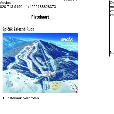
Advies
Op
020 713 9190 of +4922188828373
ma
vr:
za
Pistekaart
Špičák Železná Ruda
Na
Pistekaart vergroten