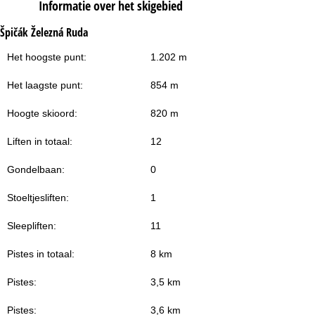
Informatie over het skigebied
Špičák Železná Ruda
Het hoogste punt:
1.202 m
Het laagste punt:
854 m
Hoogte skioord:
820 m
Liften in totaal:
12
Gondelbaan:
0
Stoeltjesliften:
1
Sleepliften:
11
Pistes in totaal:
8 km
Pistes:
3,5 km
Pistes:
3,6 km