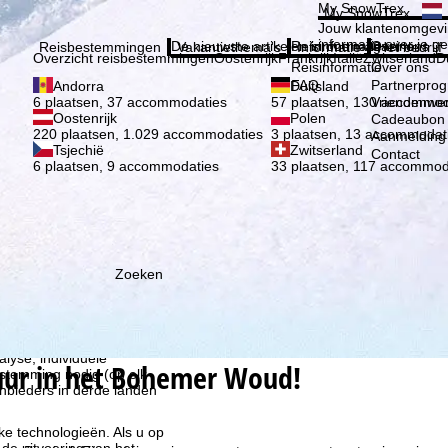
Kies 
My SnowTrex
My SnowTrex
Aanmelden
Jouw klantenomgevi
informatie over je g
De nieuwste artikelen in ons magazine
Reisinformatie
Over ons
Reisbestemmingen
Vakantiethema's
Informatie
Het bedrijf
Overzicht reisbestemmingen
Oostenrijk
Frankrijk
Italië
Zwitserland
D
Reisinformatie
Over ons
FAQ
Partnerpro
Andorra
Duitsland
Vriendenwer
6 plaatsen, 37 accommodaties
57 plaatsen, 130 accommod
Oostenrijk
Polen
Cadeaubon
220 plaatsen, 1.029 accommodaties
3 plaatsen, 13 accommodat
Aanmelding 
Tsjechië
Zwitserland
Contact
6 plaatsen, 9 accommodaties
33 plaatsen, 117 accommod
Zoeken
ie wij, TravelTrex GmbH,
n met behulp van
lyse, individuele
uur in het Bohemer Woud!
estemming nodig (op elk
nbieders in derde landen
jke technologieën. Als u op
 de uitvoering van het