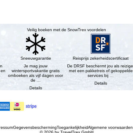
Veilig boeken met de SnowTrex voordelen
Sneeuwgarantie
Reisprijs zekerheidscertificaat
en
Je mag jouw
De DRSF beschermt jou als reizige
 en
wintersportvakantie gratis
met een pakketreis of gekoppelde
omboeken als vijf dagen voor
services bij …
de …
Details
Details
ressum
Gegevensbescherming
Toegankelijkheid
Algemene voorwaarden
© 2026 by TravelTrex GmbH