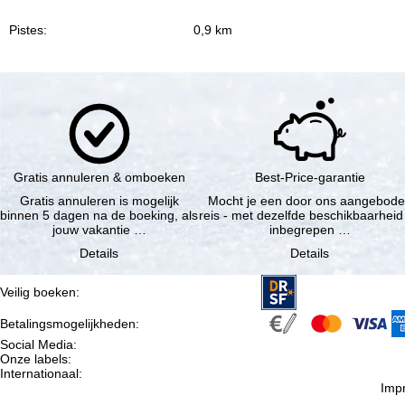
Pistes:
0,9 km
Gratis annuleren & omboeken
Best-Price-garantie
Gratis annuleren is mogelijk
Mocht je een door ons aangebod
binnen 5 dagen na de boeking, als
reis - met dezelfde beschikbaarheid
jouw vakantie …
inbegrepen …
Details
Details
Veilig boeken
:
Betalingsmogelijkheden
:
Social Media
:
Onze labels
:
Internationaal
:
Imp