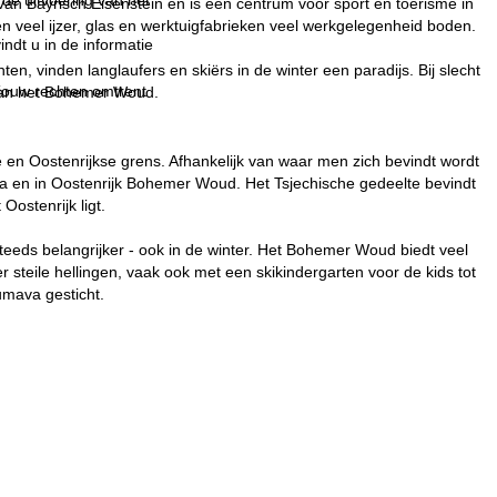
an Bayrisch Eisenstein en is een centrum voor sport en toerisme in
 veel ijzer, glas en werktuigfabrieken veel werkgelegenheid boden.
indt u in de informatie
en, vinden langlaufers en skiërs in de winter een paradijs. Bij slecht
 jouw rechten omtrent
van het Bohemer Woud.
en Oostenrijkse grens. Afhankelijk van waar men zich bevindt wordt
va en in Oostenrijk Bohemer Woud. Het Tsjechische gedeelte bevindt
ostenrijk ligt.
eeds belangrijker - ook in de winter. Het Bohemer Woud biedt veel
 steile hellingen, vaak ook met een skikindergarten voor de kids tot
umava gesticht.