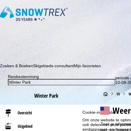
Schrijf je in voor onze nieuwsbrief en wees als eerste op de hoo
Zoeken & Boeken
Skigebieds-consultant
Mijn favorieten
Reisbestemming
periode 
10-08-26
S
VS
W
Winter Park
t
Weer
Overzicht
Cookie-informatie
a
Om onze website te optima
Zoek je informat
ook delen met onze partne
Skigebied
eindapparaat- en browserin
r
een nog betere i