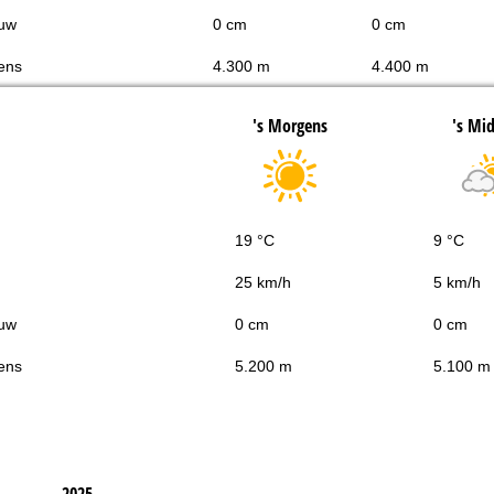
uw
0 cm
0 cm
ens
4.300 m
4.400 m
's Morgens
's Mi
19 °C
9 °C
25 km/h
5 km/h
uw
0 cm
0 cm
ens
5.200 m
5.100 m
2025