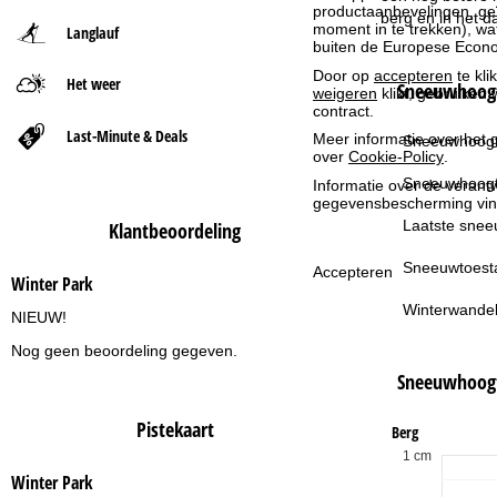
productaanbevelingen, geï
berg en in het d
moment in te trekken), w
Langlauf
t
buiten de Europese Econom
Door op
accepteren
te kli
Het weer
p
Sneeuwhoogt
weigeren
klikt, gebruiken 
contract.
a
Last-Minute & Deals
Meer informatie over het g
Sneeuwhoogt
over
Cookie-Policy
.
g
Sneeuwhoogt
Informatie over de verantw
gegevensbescherming vin
i
Laatste snee
Klantbeoordeling
n
Sneeuwtoest
Accepteren
Winter Park
Winterwandel
a
NIEUW!
Nog geen beoordeling gegeven.
Sneeuwhoog
Pistekaart
Berg
1 cm
Winter Park