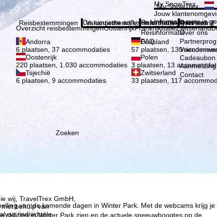
Kies 
My SnowTrex
My SnowTrex
Aanmelden
Jouw klantenomgevi
informatie over je g
De nieuwste artikelen in ons magazine
Reisinformatie
Over ons
Reisbestemmingen
Vakantiethema's
Informatie
Het bedrijf
Overzicht reisbestemmingen
Oostenrijk
Frankrijk
Italië
Zwitserland
D
Reisinformatie
Over ons
FAQ
Partnerpro
Andorra
Duitsland
Vriendenwer
6 plaatsen, 37 accommodaties
57 plaatsen, 130 accommod
Oostenrijk
Polen
Cadeaubon
220 plaatsen, 1.030 accommodaties
3 plaatsen, 13 accommodat
Aanmelding 
Tsjechië
Zwitserland
Contact
6 plaatsen, 9 accommodaties
33 plaatsen, 117 accommod
Zoeken
ie wij, TravelTrex GmbH,
spelling van de komende dagen in Winter Park. Met de webcams krijg je
n met behulp van
lyse, individuele
 skiliften in Winter Park zien en de actuele sneeuwhoogtes op de