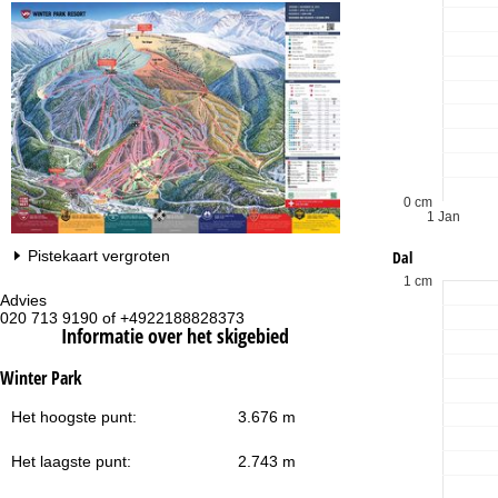
0 cm
1 Jan
Dal
Pistekaart vergroten
1 cm
Advies
Op
020 713 9190 of +4922188828373
ma
Informatie over het skigebied
vr:
za
Winter Park
Het hoogste punt:
3.676 m
Het laagste punt:
2.743 m