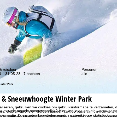
gte van onze kortingsacties!
& reisduur
Personen
 – 31-05-28 | 7 nachten
alle
inter Park
 & Sneeuwhoogte Winter Park
liseren, gebruiken we cookies om gebruiksinformatie te verzamelen, d
ie over de actuele sneeuwconditie? Hier vind je de actuele weersvoor
rs. Gebruiksprofielen worden aangemaakt op basis van uw activiteite
formatie. Deze gebruiksprofielen worden gebruikt voor statistische ana
ndruk van de situatie op de bestemming. Daarnaast kun je de geopende