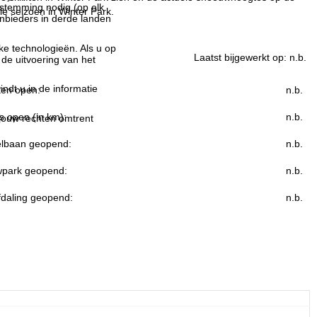
estemming nodig (op elk
le seizoen in Winter Park.
nbieders in derde landen
jke technologieën. Als u op
Laatst bijgewerkt op:
n.b.
 de uitvoering van het
indt u in de informatie
ften open:
n.b.
s open (in km):
n.b.
 jouw rechten omtrent
lbaan geopend:
n.b.
park geopend:
n.b.
fdaling geopend:
n.b.