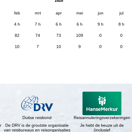
feb
mrt
apr
mei
jun
jul
4 h
7 h
6 h
6 h
9 h
8 h
82
74
73
109
0
0
10
7
10
9
0
0
Duitse reisbond
Reisannuleringsverzekeringen
r
De DRV is de grootste organisatie
Je hebt de keuze uit de
van reisbureaus en reisorganisaties
(inclusief