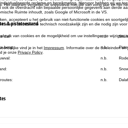
ndividualiseerde reclame en bereikmeting. Hiervoor hebben wij uw to
al. Het diagram vergelijkt de sneeuwval met die van vorig jaar en het he
at ook de overdracht van bepaalde persoonlijke gegevens aan derde aa
ische Ruimte inhoudt, zoals Google of Microsoft in de VS.
kken, accepteert u het gebruik van niet-functionele cookies en soortgeli
es & pistetoestand
we alleen diensten die technisch noodzakelijk zijn en die nodig zijn voor
ebruik van cookies en de mogelijkheid om uw instellingen te wijzigen, v
e dal:
n.b.
Skili
e berg:
n.b.
Piste
oordelijke vind je in het
Impressum
. Informatie over de doeleinden en
d je onze
Privacy Policy
.
uwval:
n.b.
Rode
and:
n.b.
Snow
routes:
n.b.
Dala
tes