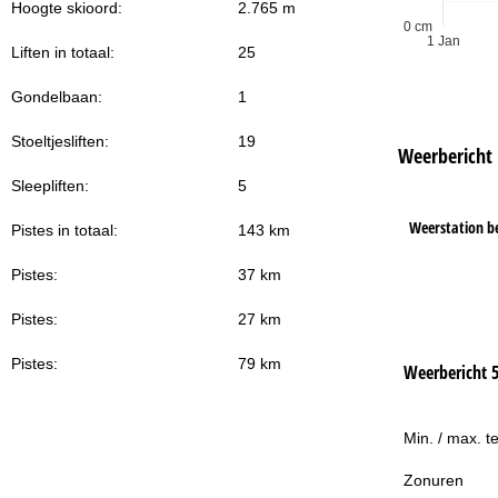
Hoogte skioord:
2.765 m
Na
0 cm
1 Jan
Liften in totaal:
25
Gondelbaan:
1
Stoeltjesliften:
19
Weerbericht
Sleepliften:
5
Weerstation b
Pistes in totaal:
143 km
Pistes:
37 km
Pistes:
27 km
Pistes:
79 km
Weerbericht 
Min. / max. t
Zonuren