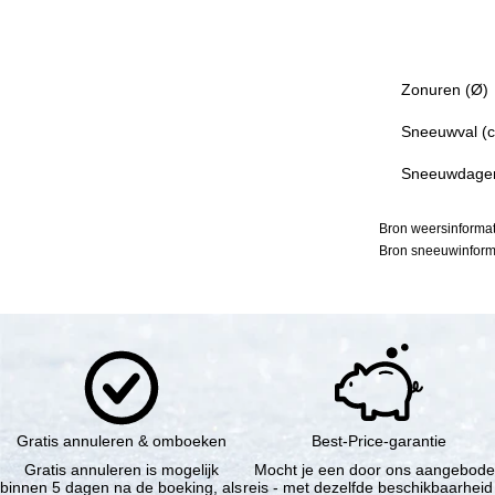
Zonuren (Ø)
Sneeuwval (
Sneeuwdage
Bron weersinformat
Bron sneeuwinforma
Gratis annuleren & omboeken
Best-Price-garantie
Gratis annuleren is mogelijk
Mocht je een door ons aangebod
binnen 5 dagen na de boeking, als
reis - met dezelfde beschikbaarheid