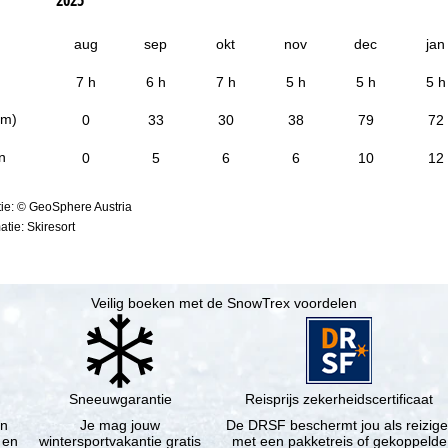
aug
sep
okt
nov
dec
jan
7 h
6 h
7 h
5 h
5 h
5 h
cm)
0
33
30
38
79
72
n
0
5
6
6
10
12
ie: © GeoSphere Austria
tie: Skiresort
Veilig boeken met de SnowTrex voordelen
Sneeuwgarantie
Reisprijs zekerheidscertificaat
en
Je mag jouw
De DRSF beschermt jou als reizige
 en
wintersportvakantie gratis
met een pakketreis of gekoppelde