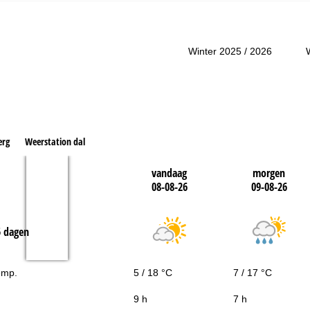
ar contactpagina
Winter 2025 / 2026
erg
Weerstation dal
vandaag
morgen
08-08-26
09-08-26
5 dagen
emp.
5 / 18 °C
7 / 17 °C
9 h
7 h