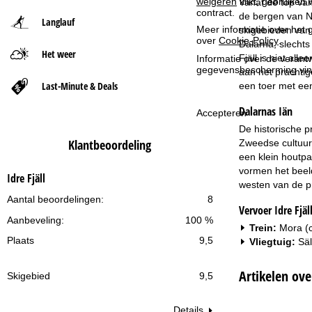
weigeren
klikt, gebruiken 
Vanaf de top va
contract.
de bergen van No
Langlauf
t
Meer informatie over het g
skigebieden van 
over
Cookie-Policy
.
Dalarna, slecht
Het weer
p
Fjäll is niet all
Informatie over de verantw
gegevensbescherming vin
aan het prachtig
a
Last-Minute & Deals
een toer met een
Dalarnas Iän
g
Accepteren
De historische p
i
Klantbeoordeling
Zweedse cultuur
een klein houtpa
n
vormen het beeld
Idre Fjäll
westen van de pr
a
Aantal beoordelingen:
8
Vervoer Idre Fjäl
Aanbeveling:
100 %
Trein:
Mora (
Plaats
9,5
Vliegtuig:
Säl
Artikelen over
Skigebied
9,5
Details