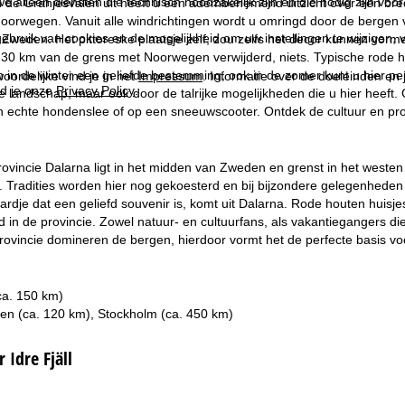
we alleen diensten die technisch noodzakelijk zijn en die nodig zijn voor
n de Gränjesvålen uit heeft u een adembenemend uitzicht over een br
orwegen. Vanuit alle windrichtingen wordt u omringd door de bergen va
ebruik van cookies en de mogelijkheid om uw instellingen te wijzigen, v
Zweden. Het pittoreske plaatsje zelf, zou zelfs het decor kunnen vormen
s 30 km van de grens met Noorwegen verwijderd, niets. Typische rode 
een in de winter een geliefde bestemming, ook in de zomer kunt u hier pe
oordelijke vind je in het
Impressum
. Informatie over de doeleinden en
d je onze
Privacy Policy
.
e landschap, maar ook door de talrijke mogelijkheden die u hier heeft. 
 echte hondenslee of op een sneeuwscooter. Ontdek de cultuur en proef 
rovincie Dalarna ligt in het midden van Zweden en grenst in het weste
. Tradities worden hier nog gekoesterd en bij bijzondere gelegenhede
ardje dat een geliefd souvenir is, komt uit Dalarna. Rode houten huisj
 in de provincie. Zowel natuur- en cultuurfans, als vakantiegangers die 
ovincie domineren de bergen, hierdoor vormt het de perfecte basis vo
l
ca. 150 km)
en (ca. 120 km), Stockholm (ca. 450 km)
 Idre Fjäll