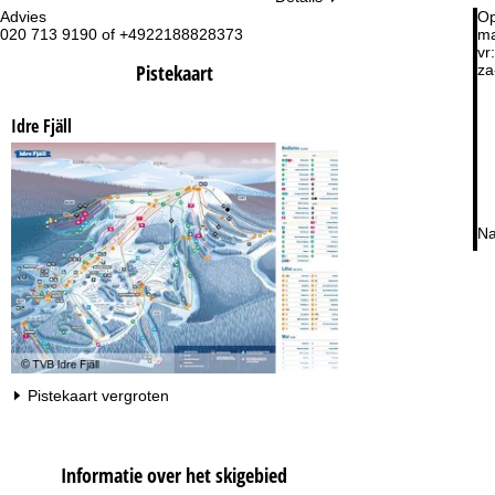
Advies
Op
020 713 9190 of +4922188828373
ma
vr:
Pistekaart
za
Idre Fjäll
Na
Pistekaart vergroten
Informatie over het skigebied