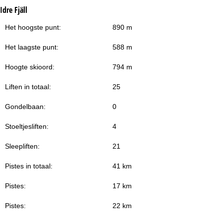
Idre Fjäll
Het hoogste punt:
890 m
Het laagste punt:
588 m
Hoogte skioord:
794 m
Liften in totaal:
25
Gondelbaan:
0
Stoeltjesliften:
4
Sleepliften:
21
Pistes in totaal:
41 km
Pistes:
17 km
Pistes:
22 km