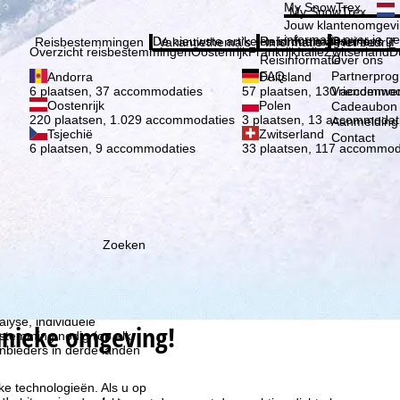
Kies 
My SnowTrex
My SnowTrex
Aanmelden
Jouw klantenomgevi
informatie over je g
De nieuwste artikelen in ons magazine
Reisinformatie
Over ons
Reisbestemmingen
Vakantiethema's
Informatie
Het bedrijf
Overzicht reisbestemmingen
Oostenrijk
Frankrijk
Italië
Zwitserland
D
Reisinformatie
Over ons
FAQ
Partnerpro
Andorra
Duitsland
Vriendenwer
6 plaatsen, 37 accommodaties
57 plaatsen, 130 accommod
Oostenrijk
Polen
Cadeaubon
220 plaatsen, 1.029 accommodaties
3 plaatsen, 13 accommodat
Aanmelding 
Tsjechië
Zwitserland
Contact
6 plaatsen, 9 accommodaties
33 plaatsen, 117 accommod
Zoeken
ie wij, TravelTrex GmbH,
n met behulp van
lyse, individuele
 unieke omgeving!
estemming nodig (op elk
nbieders in derde landen
jke technologieën. Als u op