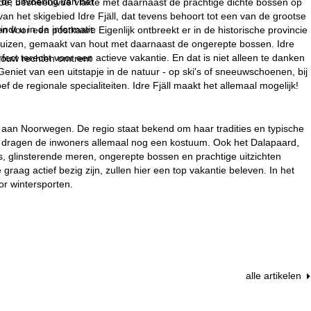
 de uitvoering van het
ede, besneeuwde vlakte met daarnaast de prachtige dichte bossen op
n het skigebied Idre Fjäll, dat tevens behoort tot een van de grootse
indt u in de informatie
 voor een postkaart. Eigenlijk ontbreekt er in de historische provincie
huizen, gemaakt van hout met daarnaast de ongerepte bossen. Idre
rfect terecht voor een actieve vakantie. En dat is niet alleen te danken
 jouw rechten omtrent
Geniet van een uitstapje in de natuur - op ski's of sneeuwschoenen, bij
de regionale specialiteiten. Idre Fjäll maakt het allemaal mogelijk!
n aan Noorwegen. De regio staat bekend om haar tradities en typische
n dragen de inwoners allemaal nog een kostuum. Ook het Dalapaard,
es, glinsterende meren, ongerepte bossen en prachtige uitzichten
graag actief bezig zijn, zullen hier een top vakantie beleven. In het
or wintersporten.
alle artikelen