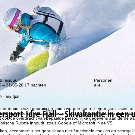
gte van onze kortingsacties!
& reisduur
Personen
 – 31-05-28 | 7 nachten
alle
Idre Fjäll
liseren, gebruiken we cookies om gebruiksinformatie te verzamelen, d
rs. Gebruiksprofielen worden aangemaakt op basis van uw activiteite
formatie. Deze gebruiksprofielen worden gebruikt voor statistische ana
ersport
Idre Fjäll – Skivakantie in een
ndividualiseerde reclame en bereikmeting. Hiervoor hebben wij uw to
at ook de overdracht van bepaalde persoonlijke gegevens aan derde aa
ische Ruimte inhoudt, zoals Google of Microsoft in de VS.
kken, accepteert u het gebruik van niet-functionele cookies en soortgeli