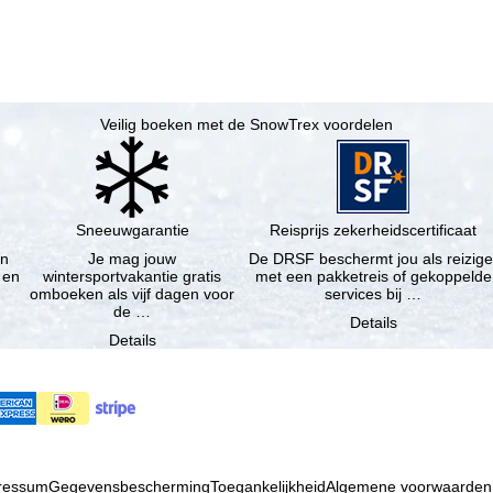
Veilig boeken met de SnowTrex voordelen
Sneeuwgarantie
Reisprijs zekerheidscertificaat
en
Je mag jouw
De DRSF beschermt jou als reizige
 en
wintersportvakantie gratis
met een pakketreis of gekoppelde
omboeken als vijf dagen voor
services bij …
de …
Details
Details
ressum
Gegevensbescherming
Toegankelijkheid
Algemene voorwaarden