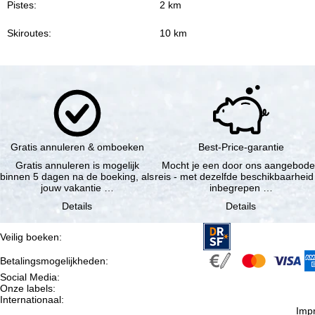
Pistes:
2 km
Skiroutes:
10 km
Gratis annuleren & omboeken
Best-Price-garantie
Gratis annuleren is mogelijk
Mocht je een door ons aangebod
binnen 5 dagen na de boeking, als
reis - met dezelfde beschikbaarheid
jouw vakantie …
inbegrepen …
Details
Details
Veilig boeken
:
Betalingsmogelijkheden
:
Social Media
:
Onze labels
:
Internationaal
:
Imp