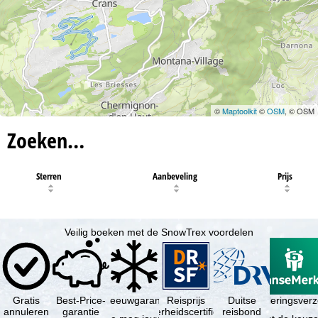
©
Maptoolkit
©
OSM
, © OSM
Zoeken…
Sterren
Aanbeveling
Prijs
Veilig boeken met de SnowTrex voordelen
Gratis
Best-Price-
Sneeuwgarantie
Reisprijs
Reisannuleringsver
Duitse
annuleren
garantie
zekerheidscertificaat
reisbond