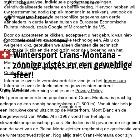
statistische analyse, individuele productaanbevelingen,
Langlauf
Het weer
geïndividualiseerde reclame en bereikmeting. Hiervoor hebben wij
uw toestemming nodig (op elk moment in te trekken), wat ook de
overdracht van bepaalde persoonlijke gegevens aan derde
Last-Minute & Deals
aanbieders in derde landen buiten de Europese Economische
Ruimte inhoudt, zoals Google of Microsoft in de VS.
Door op
accepteren
te klikken, accepteert u het gebruik van niet-
S
functionele cookies en soortgelijke technologieën. Als u op
Zwitserland
Crans Montana
weigeren
klikt, gebruiken we alleen diensten die technisch
noodzakelijk zijn en die nodig zijn voor de uitvoering van het
Wintersport
Crans-Montana -
t
contract.
zonnige pistes en een geweldige
Meer informatie over het gebruik van cookies en de mogelijkheid
a
om uw instellingen te wijzigen, vindt u in de informatie over
sfeer!
Cookie-Policy
.
r
Informatie over de verantwoordelijke vind je in het
Impressum
.
Informatie over de doeleinden en jouw rechten omtrent
Crans Montana
gegevensbescherming vind je onze
Privacy Policy
.
t
Het gerenommeerde en populaire oord Crans-Montana is prachtig
gelegen op een zonnig hoogteplateau (1.500 m). Vanuit hier heb je
p
Accepteren
een indrukwekkend uitzicht op de Matterhorn, Mont Blanc en de
bergenwereld van Wallis. Al in 1987 vond hier het alpine
a
skiwereldkampioenschap plaats. Sindsdien is dit gevarieerde skigebied
aan de voet van de Plaine-Morte-gletsjer regelmatig de gastlocatie van
g
de wintersportwedstrijden. Nog altijd trekt Crans-Montana door zijn