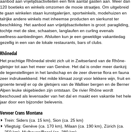
aanbod aan vrijetijdsactiviteiten een flink aantal gasten aan. Meer dan
i
120 boetieks en winkels omzomen de mooie straatjes. Om uitgebreid
te gaan winkelen staan kunstgalerijen, sportwinkels, modehuizen en
n
talrijke andere winkels met inheemse producten en sierkunst ter
beschikking. Het aanbod aan vrijetijdsactiviteiten is groot: paragliding,
a
tochtje met de slee, schaatsen, langlaufen en curling evenals
wellness-aanbiedingen. Afsluiten kun je een geweldige vakantiedag
gezellig in een van de lokale restaurants, bars of clubs.
Rhônedal
Het prachtige Rhônedal strekt zich uit in Zwitserland van de Rhône-
gletsjer tot aan het meer van Genève. Het dal is onder meer dankzij
de tegenstellingen in het landschap en de zeer diverse flora en fauna
zeer indrukwekkend. Het milde klimaat zorgt voor lekkere wijn, fruit en
groente terwijl er op de gletsjers van de Walliser bergen en de Berner
Alpen leuke skigebieden zijn ontstaan. De rivier Rhône wordt
beschouwd als levensader van het dal en maakt een vakantie het hele
jaar door een bijzonder belevenis.
Vervoer Crans Montana
Trein: Siders (ca. 15 km), Sion (ca. 25 km)
Vliegtuig: Genève (ca. 170 km), Milaan (ca. 190 km), Zürich (ca.
250 km), Mulhouse/Basel (ca. 280 km)