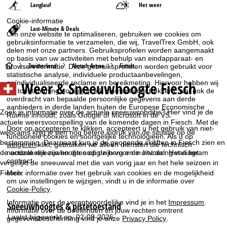
Langlauf
Het weer
Cookie-informatie
Last-Minute & Deals
Om onze website te optimaliseren, gebruiken we cookies om
gebruiksinformatie te verzamelen, die wij, TravelTrex GmbH, ook
delen met onze partners. Gebruiksprofielen worden aangemaakt
op basis van uw activiteiten met behulp van eindapparaat- en
S
Zwitserland
Aletsch Arena
Fiesch
browserinformatie. Deze gebruiksprofielen worden gebruikt voor
statistische analyse, individuele productaanbevelingen,
Weer & Sneeuwhoogte Fiesch
geïndividualiseerde reclame en bereikmeting. Hiervoor hebben wij
t
uw toestemming nodig (op elk moment in te trekken), wat ook de
overdracht van bepaalde persoonlijke gegevens aan derde
a
aanbieders in derde landen buiten de Europese Economische
Zoek je informatie over de actuele sneeuwconditie? Hier vind je de
Ruimte inhoudt, zoals Google of Microsoft in de VS.
actuele weersvoorspelling van de komende dagen in Fiesch. Met de
r
Door op
accepteren
te klikken, accepteert u het gebruik van niet-
webcams krijg je een nog betere indruk van de situatie op de
functionele cookies en soortgelijke technologieën. Als u op
bestemming. Daarnaast kun je de geopende skiliften in Fiesch zien en
weigeren
klikt, gebruiken we alleen diensten die technisch
t
noodzakelijk zijn en die nodig zijn voor de uitvoering van het
de actuele sneeuwhoogtes op de berg en in het dal. Het diagram
contract.
vergelijkt de sneeuwval met die van vorig jaar en het hele seizoen in
p
Fiesch.
Meer informatie over het gebruik van cookies en de mogelijkheid
om uw instellingen te wijzigen, vindt u in de informatie over
Cookie-Policy
.
a
Informatie over de verantwoordelijke vind je in het
Impressum
.
Sneeuwhoogtes & pistetoestand
g
Informatie over de doeleinden en jouw rechten omtrent
Laatst bijgewerkt op: 02-08-2026
gegevensbescherming vind je onze
Privacy Policy
.