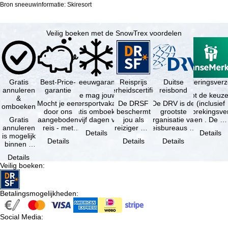
Bron sneeuwinformatie: Skiresort
Veilig boeken met de SnowTrex voordelen
Gratis
Best-Price-
Sneeuwgarantie
Reisprijs
Reisannuleringsver
Duitse
annuleren
garantie
zekerheidscertificaat
reisbond
Je mag jouw
Je hebt de keuze
&
Mocht je een
wintersportvakantie
De DRSF
De DRV is de
(inclusief
omboeken
door ons
gratis omboeken
beschermt
grootste
reisonderbrekingsve
Gratis
aangeboden
als vijf dagen voor
jou als
organisatie van
en . De …
annuleren
reis - met
de …
reiziger met
reisbureaus en
Details
Details
is mogelijk
dezelfde
een
reisorganisaties
Details
Details
Details
binnen 5
beschikbaarheid
pakketreis
in Duitsland. …
dagen na
en inbegrepen
of
Details
de
…
gekoppelde
Veilig boeken
:
boeking,
services bij
als jouw
…
vakantie …
Betalingsmogelijkheden
:
Social Media
: