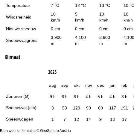
Temperatuur
7 °C
12 °C
13 °C
10 °
10
5
10
10
Windsnelheid
km/h
km/h
km/h
km/h
Nieuwe sneeuw
0 cm
0 cm
0 cm
0 cm
3.900
4.100
3.600
4.10
Sneeuwvalgrens
m
m
m
m
Klimaat
2025
aug
sep
okt
nov
dec
jan
feb
Zonuren (Ø)
9 h
6 h
6 h
4 h
5 h
4 h
3 h
Sneeuwval (cm)
3
53
129
99
60
117
191
Sneeuwdagen
1
7
12
14
9
13
17
Bron weersinformatie: © GeoSphere Austria