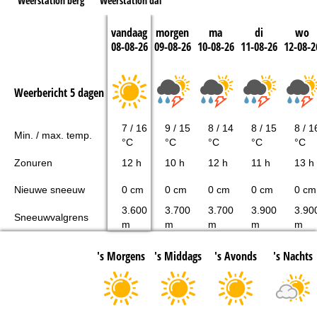
Weerstation berg
Weerstation dal
vandaag
morgen
ma
di
wo
08-08-26
09-08-26
10-08-26
11-08-26
12-08-2
Weerbericht 5 dagen
7 / 16
9 / 15
8 / 14
8 / 15
8 / 1
Min. / max. temp.
°C
°C
°C
°C
°C
Zonuren
12 h
10 h
12 h
11 h
13 h
Nieuwe sneeuw
0 cm
0 cm
0 cm
0 cm
0 cm
3.600
3.700
3.700
3.900
3.90
Sneeuwvalgrens
m
m
m
m
m
's Morgens
's Middags
's Avonds
's Nachts