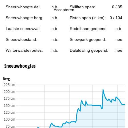
i
Sneeuwhoogte dal:
n.b.
Skiliften open:
0 / 35
Accepteren
n
Sneeuwhoogte berg:
n.b.
Pistes open (in km):
0 / 104
a
Laatste sneeuwval:
n.b.
Rodelbaan geopend:
n.b.
Sneeuwtoestand:
n.b.
Snowpark geopend:
nee
Winterwandelroutes:
n.b.
Dalafdaling geopend:
nee
Sneeuwhoogtes
Berg
225 cm
200 cm
175 cm
150 cm
125 cm
100 cm
75 cm