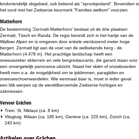
i
kindvriendelijk skigebied, ook bekend als "sprookjesland". Bovendien is
het oord met het Zwitserse keurmerk "Families welkom" voorzien.
n
Matterhorn
a
De bestemming 'Zermatt-Matterhorn' bestaat uit de drie plaatsen
Zermatt, Täsch en Randa. De regio bevindt zich in het hartje van de
Walliser Alpen en is omgeven door enkele vierduizend meter hoge
bergen. Zermatt ligt aan de voet van de welbekende berg - de
Matterhorn (4.478 m). Het prachtige landschap heeft een
sneeuwzeker skiterrein en vele bergrestaurants, die garant staan voor
een onvergetelijk panorama-uitzicht. Naast het skiën of snowboarden
heeft men o.a. de mogelijkheid om te ijsklimmen, paragliden en
sneeuwschoenwandelen. Wie eenmaal daar is, moet in ieder geval
een blik werpen op de wereldberoemde Zwitserse horloges en
zakmessen.
Vervoer Grächen
Trein: St. Niklaus (ca. 8 km)
Vliegtuig: Milaan (ca. 185 km), Genève (ca. 225 km), Zürich (ca.
240 km)
Artikelen over Grächen