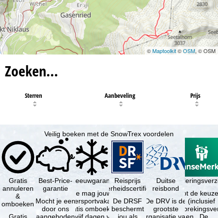
©
Maptoolkit
©
OSM
, © OSM
Zoeken…
Sterren
Aanbeveling
Prijs
Veilig boeken met de SnowTrex voordelen
Gratis
Best-Price-
Sneeuwgarantie
Reisprijs
Reisannuleringsver
Duitse
annuleren
garantie
zekerheidscertificaat
reisbond
Je mag jouw
Je hebt de keuze
&
Mocht je een
wintersportvakantie
De DRSF
De DRV is de
(inclusief
omboeken
door ons
gratis omboeken
beschermt
grootste
reisonderbrekingsve
Gratis
aangeboden
als vijf dagen voor
jou als
organisatie van
en . De …