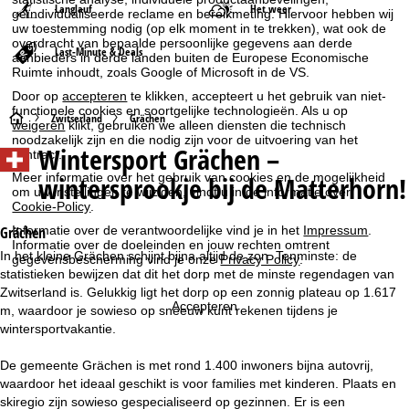
Langlauf
Het weer
geïndividualiseerde reclame en bereikmeting. Hiervoor hebben wij
uw toestemming nodig (op elk moment in te trekken), wat ook de
overdracht van bepaalde persoonlijke gegevens aan derde
Last-Minute & Deals
aanbieders in derde landen buiten de Europese Economische
Ruimte inhoudt, zoals Google of Microsoft in de VS.
Door op
accepteren
te klikken, accepteert u het gebruik van niet-
functionele cookies en soortgelijke technologieën. Als u op
S
Zwitserland
Grächen
weigeren
klikt, gebruiken we alleen diensten die technisch
noodzakelijk zijn en die nodig zijn voor de uitvoering van het
Wintersport
Grächen –
t
contract.
Meer informatie over het gebruik van cookies en de mogelijkheid
wintersprookje bij de Matterhorn!
om uw instellingen te wijzigen, vindt u in de informatie over
a
Cookie-Policy
.
r
Informatie over de verantwoordelijke vind je in het
Impressum
.
Grächen
Informatie over de doeleinden en jouw rechten omtrent
In het kleine Grächen schijnt bijna altijd de zon. Tenminste: de
gegevensbescherming vind je onze
Privacy Policy
.
t
statistieken bewijzen dat dit het dorp met de minste regendagen van
Zwitserland is. Gelukkig ligt het dorp op een zonnig plateau op 1.617
p
Accepteren
m, waardoor je sowieso op sneeuw kunt rekenen tijdens je
wintersportvakantie.
a
De gemeente Grächen is met rond 1.400 inwoners bijna autovrij,
g
waardoor het ideaal geschikt is voor families met kinderen. Plaats en
skiregio zijn sowieso gespecialiseerd op gezinnen. Er is een