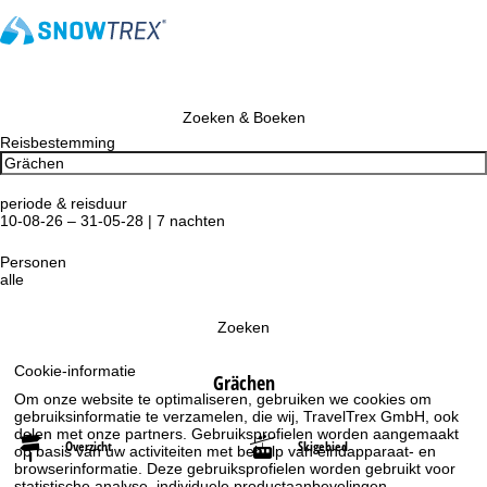
Zoeken & Boeken
Reisbestemming
periode & reisduur
10-08-26 – 31-05-28 | 7 nachten
Personen
alle
Zoeken
Cookie-informatie
Grächen
Om onze website te optimaliseren, gebruiken we cookies om
gebruiksinformatie te verzamelen, die wij, TravelTrex GmbH, ook
delen met onze partners. Gebruiksprofielen worden aangemaakt
Overzicht
Skigebied
op basis van uw activiteiten met behulp van eindapparaat- en
browserinformatie. Deze gebruiksprofielen worden gebruikt voor
statistische analyse, individuele productaanbevelingen,