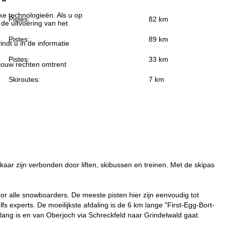
jke technologieën. Als u op
Pistes:
82 km
 de uitvoering van het
Pistes:
89 km
indt u in de informatie
Pistes:
33 km
 jouw rechten omtrent
Skiroutes:
7 km
kaar zijn verbonden door liften, skibussen en treinen. Met de skipas
oor alle snowboarders. De meeste pisten hier zijn eenvoudig tot
s experts. De moeilijkste afdaling is de 6 km lange "First-Egg-Bort-
 lang is en van Oberjoch via Schreckfeld naar Grindelwald gaat.