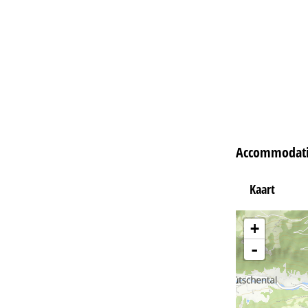
Accommodatie
Kaart
+
-