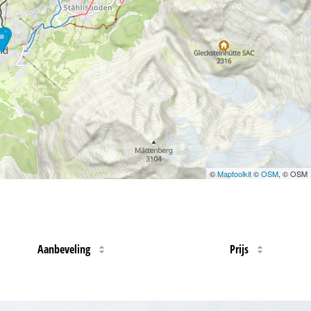
©
Maptoolkit
©
OSM
, © OSM
Aanbeveling
Prijs