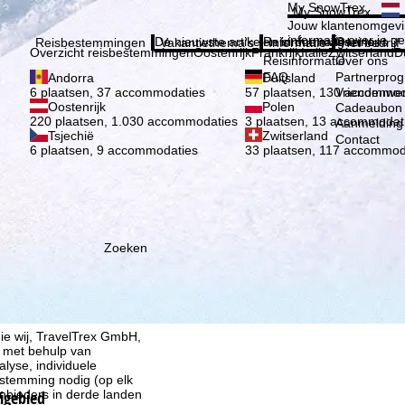
Kies 
My SnowTrex
My SnowTrex
Aanmelden
Jouw klantenomgevi
informatie over je g
De nieuwste artikelen in ons magazine
Reisinformatie
Over ons
Reisbestemmingen
Vakantiethema's
Informatie
Het bedrijf
Overzicht reisbestemmingen
Oostenrijk
Frankrijk
Italië
Zwitserland
D
Reisinformatie
Over ons
FAQ
Partnerpro
Andorra
Duitsland
Vriendenwer
6 plaatsen, 37 accommodaties
57 plaatsen, 130 accommod
Oostenrijk
Polen
Cadeaubon
220 plaatsen, 1.030 accommodaties
3 plaatsen, 13 accommodat
Aanmelding 
Tsjechië
Zwitserland
Contact
6 plaatsen, 9 accommodaties
33 plaatsen, 117 accommod
Zoeken
ie wij, TravelTrex GmbH,
n met behulp van
lyse, individuele
estemming nodig (op elk
nbieders in derde landen
kigebied