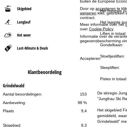
buiten de Europese Econom
Skigebied
Door op
accepteren
te kli
t
Het hoogste pu
weigeren
klikt, gebruiken 
contract.
Langlauf
p
Het laagste pun
Meer informatie over het g
over
Cookie-Policy
.
a
Liften in totaal:
Het weer
Informatie over de verantw
gegevensbescherming vin
Gondelbaan:
g
Last-Minute & Deals
Stoeltjesliften:
i
Accepteren
Sleepliften:
n
Klantbeoordeling
Pistes in totaal
a
Grindelwald
De skiregio Jung
Aantal beoordelingen:
153
"Jungfrau Ski R
Aanbeveling:
98 %
Het skigebied Fi
Plaats
9,4
gemiddeld, waarb
Grindelwald" met
Skigebied
9,3