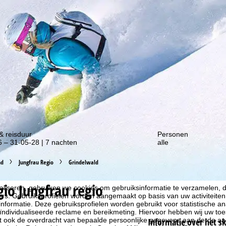
gte van onze kortingsacties!
& reisduur
Personen
 – 31-05-28 | 7 nachten
alle
nd
Jungfrau Regio
Grindelwald
gio Jungfrau regio
liseren, gebruiken we cookies om gebruiksinformatie te verzamelen, d
rs. Gebruiksprofielen worden aangemaakt op basis van uw activiteite
formatie. Deze gebruiksprofielen worden gebruikt voor statistische ana
ndividualiseerde reclame en bereikmeting. Hiervoor hebben wij uw to
at ook de overdracht van bepaalde persoonlijke gegevens aan derde aa
Informatie over het s