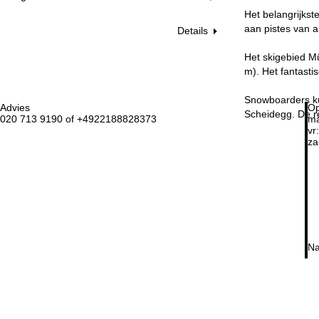
Het belangrijks
aan pistes van a
Details
Het skigebied Mü
m). Het fantasti
Snowboarders kun
Advies
Op
Scheidegg. De re
020 713 9190 of +4922188828373
ma
vr:
za
Na