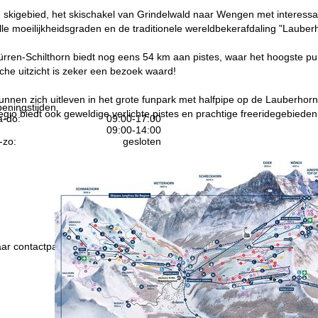
te skigebied, het skischakel van Grindelwald naar Wengen met intere
lle moeilijkheidsgraden en de traditionele wereldbekerafdaling "Lauber
rren-Schilthorn biedt nog eens 54 km aan pistes, waar het hoogste punt
sche uitzicht is zeker een bezoek waard!
nen zich uitleven in het grote funpark met halfpipe op de Lauberhorn, 
eningstijden
gio biedt ook geweldige verlichte pistes en prachtige freeridegebieden
-do:
09:00-17:00
09:00-14:00
-zo:
gesloten
Advies
ar contactpagina