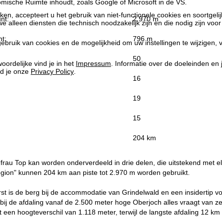
ische Ruimte inhoudt, zoals Google of Microsoft in de VS.
kken, accepteert u het gebruik van niet-functionele cookies en soortgeli
nt:
2.970 m
we alleen diensten die technisch noodzakelijk zijn en die nodig zijn voor
t:
796 m
ebruik van cookies en de mogelijkheid om uw instellingen te wijzigen, v
50
oordelijke vind je in het
Impressum
. Informatie over de doeleinden en
d je onze
Privacy Policy
.
16
19
15
:
204 km
frau Top kan worden onderverdeeld in drie delen, die uitstekend met el
egion" kunnen 204 km aan piste tot 2.970 m worden gebruikt.
rst is de berg bij de accommodatie van Grindelwald en een insidertip v
ij de afdaling vanaf de 2.500 meter hoge Oberjoch alles vraagt van zelf
 een hoogteverschil van 1.118 meter, terwijl de langste afdaling 12 km