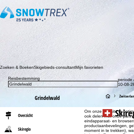
Schrijf je in voor onze nieuwsbrief en wees als eerste op de hoo
Zoeken & Boeken
Skigebieds-consultant
Mijn favorieten
Reisbestemming
periode 
10-08-26
S
Zwitserla
Grindelwald
Cookie-informatie
t
Skire
Om onze website te optima
Overzicht
ook delen met onze partne
a
eindapparaat- en browserin
productaanbevelingen, geï
Skiregio
moment in te trekken), w
r