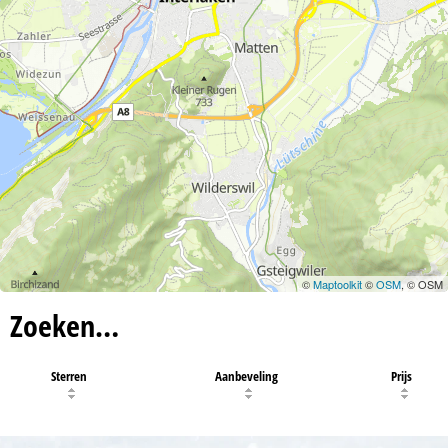
©
Maptoolkit
©
OSM
, © OSM
Zoeken…
Sterren
Aanbeveling
Prijs