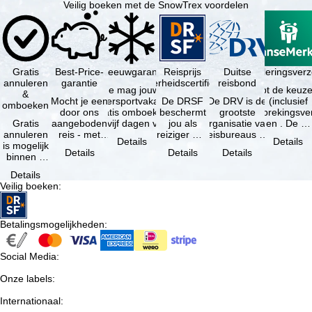
Veilig boeken met de SnowTrex voordelen
Gratis
Best-Price-
Sneeuwgarantie
Reisprijs
Reisannuleringsver
Duitse
annuleren
garantie
zekerheidscertificaat
reisbond
Je mag jouw
Je hebt de keuze
&
Mocht je een
wintersportvakantie
De DRSF
De DRV is de
(inclusief
omboeken
door ons
gratis omboeken
beschermt
grootste
reisonderbrekingsve
Gratis
aangeboden
als vijf dagen voor
jou als
organisatie van
en . De …
annuleren
reis - met
de …
reiziger met
reisbureaus en
Details
Details
is mogelijk
dezelfde
een
reisorganisaties
Details
Details
Details
binnen 5
beschikbaarheid
pakketreis
in Duitsland. …
dagen na
en inbegrepen
of
Details
de
…
gekoppelde
Veilig boeken
:
boeking,
services bij
als jouw
…
vakantie …
Betalingsmogelijkheden
:
Social Media
:
Onze labels
:
Internationaal
: