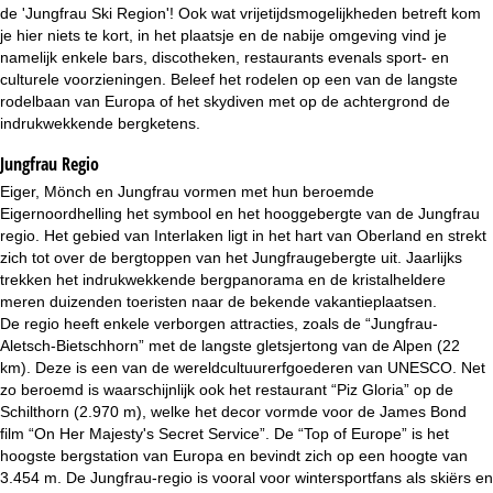
i
de 'Jungfrau Ski Region'! Ook wat vrijetijdsmogelijkheden betreft kom
je hier niets te kort, in het plaatsje en de nabije omgeving vind je
n
namelijk enkele bars, discotheken, restaurants evenals sport- en
culturele voorzieningen. Beleef het rodelen op een van de langste
a
rodelbaan van Europa of het skydiven met op de achtergrond de
indrukwekkende bergketens.
Jungfrau Regio
Eiger, Mönch en Jungfrau vormen met hun beroemde
Eigernoordhelling het symbool en het hooggebergte van de Jungfrau
regio. Het gebied van Interlaken ligt in het hart van Oberland en strekt
zich tot over de bergtoppen van het Jungfraugebergte uit. Jaarlijks
trekken het indrukwekkende bergpanorama en de kristalheldere
meren duizenden toeristen naar de bekende vakantieplaatsen.
De regio heeft enkele verborgen attracties, zoals de “Jungfrau-
Aletsch-Bietschhorn” met de langste gletsjertong van de Alpen (22
km). Deze is een van de wereldcultuurerfgoederen van UNESCO. Net
zo beroemd is waarschijnlijk ook het restaurant “Piz Gloria” op de
Schilthorn (2.970 m), welke het decor vormde voor de James Bond
film “On Her Majesty's Secret Service”. De “Top of Europe” is het
hoogste bergstation van Europa en bevindt zich op een hoogte van
3.454 m. De Jungfrau-regio is vooral voor wintersportfans als skiërs en