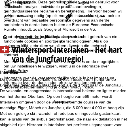
browserinformatie. Deze gebruiksprofielen worden gebruikt voor
Skigebied
Langlauf
statistische analyse, individuele productaanbevelingen,
geïndividualiseerde reclame en bereikmeting. Hiervoor hebben wij
uw toestemming nodig (op elk moment in te trekken), wat ook de
Het weer
Last-Minute & Deals
overdracht van bepaalde persoonlijke gegevens aan derde
aanbieders in derde landen buiten de Europese Economische
Ruimte inhoudt, zoals Google of Microsoft in de VS.
S
Door op
accepteren
te klikken, accepteert u het gebruik van niet-
Zwitserland
Jungfrau Regio
Interlaken
functionele cookies en soortgelijke technologieën. Als u op
weigeren
klikt, gebruiken we alleen diensten die technisch
Wintersport
Interlaken - Het hart
t
noodzakelijk zijn en die nodig zijn voor de uitvoering van het
contract.
van de Jungfrauregio!
a
Meer informatie over het gebruik van cookies en de mogelijkheid
om uw instellingen te wijzigen, vindt u in de informatie over
Cookie-Policy
.
r
Interlaken
Informatie over de verantwoordelijke vind je in het
Impressum
.
De bekende plaats Interlaken is idyllisch tussen de Thuner en de
Informatie over de doeleinden en jouw rechten omtrent
t
Brienersee gelegen en staat bekend als de 'Poort naar de Jungfrau'.
gegevensbescherming vind je onze
Privacy Policy
.
De vakantie- en congresstad is internationaal bekend en ligt te midden
p
van het Berner Oberland. Op een hoogte van 568 meter wordt
Accepteren
Interlaken omgeven door de wereldberoemde coulisse van de
a
machtige Eiger, Mönch en Jungfrau, die 3.000 toot 4.000 m hoog zijn.
Met een geldige ski-, wandel- of rodelpas en ingevulde gastenkaart
g
kan je gratis van de skibus gebruikmaken, die naar elk dalstation in het
skigebied rijdt. Hierdoor is Interlaken het perfecte uitgangspunt voor