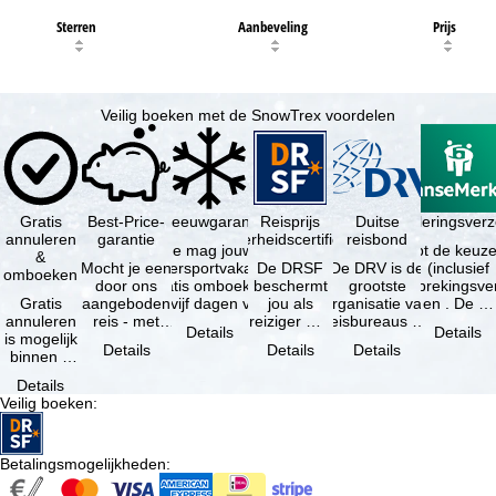
Sterren
Aanbeveling
Prijs
Veilig boeken met de SnowTrex voordelen
Gratis
Best-Price-
Sneeuwgarantie
Reisprijs
Reisannuleringsver
Duitse
annuleren
garantie
zekerheidscertificaat
reisbond
Je mag jouw
Je hebt de keuze
&
Mocht je een
wintersportvakantie
De DRSF
De DRV is de
(inclusief
omboeken
door ons
gratis omboeken
beschermt
grootste
reisonderbrekingsve
Gratis
aangeboden
als vijf dagen voor
jou als
organisatie van
en . De …
annuleren
reis - met
de …
reiziger met
reisbureaus en
Details
Details
is mogelijk
dezelfde
een
reisorganisaties
Details
Details
Details
binnen 5
beschikbaarheid
pakketreis
in Duitsland. …
dagen na
en inbegrepen
of
Details
de
…
gekoppelde
Veilig boeken
:
boeking,
services bij
als jouw
…
vakantie …
Betalingsmogelijkheden
: