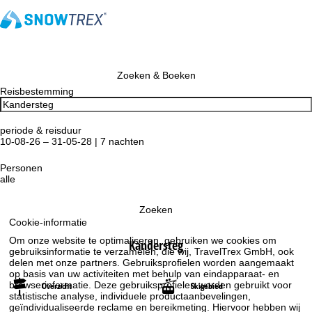
Zoeken & Boeken
Reisbestemming
periode & reisduur
10-08-26 – 31-05-28 | 7 nachten
Personen
alle
Zoeken
Cookie-informatie
Om onze website te optimaliseren, gebruiken we cookies om
Kandersteg
gebruiksinformatie te verzamelen, die wij, TravelTrex GmbH, ook
delen met onze partners. Gebruiksprofielen worden aangemaakt
op basis van uw activiteiten met behulp van eindapparaat- en
browserinformatie. Deze gebruiksprofielen worden gebruikt voor
Overzicht
Skigebied
statistische analyse, individuele productaanbevelingen,
geïndividualiseerde reclame en bereikmeting. Hiervoor hebben wij