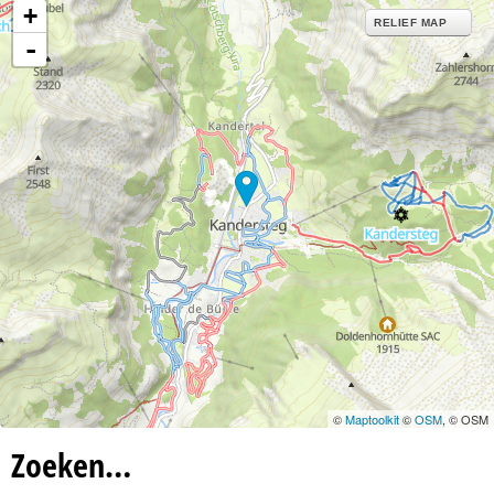
+
RELIEF MAP
-
©
Maptoolkit
©
OSM
, © OSM
Zoeken…