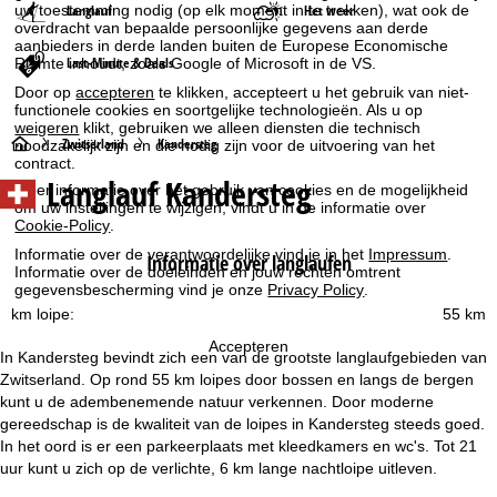
Langlauf
Het weer
uw toestemming nodig (op elk moment in te trekken), wat ook de
overdracht van bepaalde persoonlijke gegevens aan derde
aanbieders in derde landen buiten de Europese Economische
Last-Minute & Deals
Ruimte inhoudt, zoals Google of Microsoft in de VS.
Door op
accepteren
te klikken, accepteert u het gebruik van niet-
functionele cookies en soortgelijke technologieën. Als u op
weigeren
klikt, gebruiken we alleen diensten die technisch
S
Zwitserland
Kandersteg
noodzakelijk zijn en die nodig zijn voor de uitvoering van het
contract.
Langlauf Kandersteg
t
Meer informatie over het gebruik van cookies en de mogelijkheid
om uw instellingen te wijzigen, vindt u in de informatie over
Cookie-Policy
.
a
Informatie over de verantwoordelijke vind je in het
Impressum
.
Informatie over langlaufen
Informatie over de doeleinden en jouw rechten omtrent
r
gegevensbescherming vind je onze
Privacy Policy
.
km loipe:
55 km
t
Accepteren
In Kandersteg bevindt zich een van de grootste langlaufgebieden van
p
Zwitserland. Op rond 55 km loipes door bossen en langs de bergen
kunt u de adembenemende natuur verkennen. Door moderne
a
gereedschap is de kwaliteit van de loipes in Kandersteg steeds goed.
In het oord is er een parkeerplaats met kleedkamers en wc's. Tot 21
g
uur kunt u zich op de verlichte, 6 km lange nachtloipe uitleven.