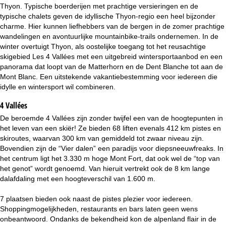
i
Thyon. Typische boerderijen met prachtige versieringen en de
typische chalets geven de idyllische Thyon-regio een heel bijzonder
n
charme. Hier kunnen liefhebbers van de bergen in de zomer prachtige
wandelingen en avontuurlijke mountainbike-trails ondernemen. In de
a
winter overtuigt Thyon, als oostelijke toegang tot het reusachtige
skigebied Les 4 Vallées met een uitgebreid wintersportaanbod en een
panorama dat loopt van de Matterhorn en de Dent Blanche tot aan de
Mont Blanc. Een uitstekende vakantiebestemming voor iedereen die
idylle en wintersport wil combineren.
4 Vallées
De beroemde 4 Vallées zijn zonder twijfel een van de hoogtepunten in
het leven van een skiër! Ze bieden 68 liften evenals 412 km pistes en
skiroutes, waarvan 300 km van gemiddeld tot zwaar niveau zijn.
Bovendien zijn de “Vier dalen” een paradijs voor diepsneeuwfreaks. In
het centrum ligt het 3.330 m hoge Mont Fort, dat ook wel de “top van
het genot” wordt genoemd. Van hieruit vertrekt ook de 8 km lange
dalafdaling met een hoogteverschil van 1.600 m.
7 plaatsen bieden ook naast de pistes plezier voor iedereen.
Shoppingmogelijkheden, restaurants en bars laten geen wens
onbeantwoord. Ondanks de bekendheid kon de alpenland flair in de