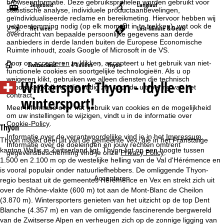
browserinformatie. Deze gebruiksprofielen worden gebruikt voor
Skigebied
Langlauf
statistische analyse, individuele productaanbevelingen,
geïndividualiseerde reclame en bereikmeting. Hiervoor hebben wij
uw toestemming nodig (op elk moment in te trekken), wat ook de
Het weer
Last-Minute & Deals
overdracht van bepaalde persoonlijke gegevens aan derde
aanbieders in derde landen buiten de Europese Economische
Ruimte inhoudt, zoals Google of Microsoft in de VS.
Door op
accepteren
te klikken, accepteert u het gebruik van niet-
S
Zwitserland
4 Vallées
Thyon
functionele cookies en soortgelijke technologieën. Als u op
weigeren
klikt, gebruiken we alleen diensten die technisch
Wintersport
Thyon - Idylle en
t
noodzakelijk zijn en die nodig zijn voor de uitvoering van het
contract.
wintersport!
a
Meer informatie over het gebruik van cookies en de mogelijkheid
om uw instellingen te wijzigen, vindt u in de informatie over
Cookie-Policy
.
r
Thyon
Informatie over de verantwoordelijke vind je in het
Impressum
.
Thyon maakt deel uit van de gemeente Vex, die in het Franstalige
Informatie over de doeleinden en jouw rechten omtrent
t
kanton Wallis in Zwitserland ligt. Thyon ligt op een hoogte tussen
gegevensbescherming vind je onze
Privacy Policy
.
1.500 en 2.100 m op de westelijke helling van de Val d'Hérémence en
p
is vooral populair onder natuurliefhebbers. De omliggende Thyon-
Accepteren
regio bestaat uit de gemeentes Hérémence en Vex en strekt zich uit
a
over de Rhône-vlakte (600 m) tot aan de Mont-Blanc de Cheilon
(3.870 m). Wintersporters genieten van het uitzicht op de top Dent
g
Blanche (4.357 m) en van de omliggende fascinerende bergwereld
van de Zwitserse Alpen en verheugen zich op de zonnige ligging van