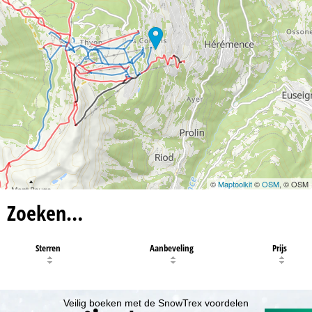
©
Maptoolkit
©
OSM
, © OSM
Zoeken…
Sterren
Aanbeveling
Prijs
Veilig boeken met de SnowTrex voordelen