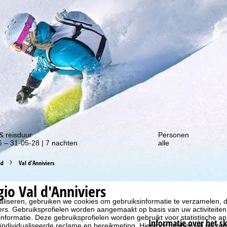
gte van onze kortingsacties!
& reisduur
Personen
 – 31-05-28 | 7 nachten
alle
nd
Val d'Anniviers
gio Val d'Anniviers
liseren, gebruiken we cookies om gebruiksinformatie te verzamelen, d
rs. Gebruiksprofielen worden aangemaakt op basis van uw activiteite
formatie. Deze gebruiksprofielen worden gebruikt voor statistische ana
Informatie over het s
ndividualiseerde reclame en bereikmeting. Hiervoor hebben wij uw to