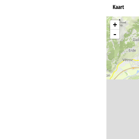
Kaart
+
-