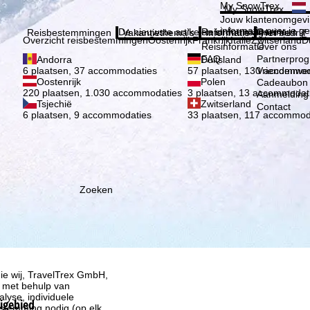
Kies 
My SnowTrex
My SnowTrex
Aanmelden
Jouw klantenomgevi
informatie over je g
De nieuwste artikelen in ons magazine
Reisinformatie
Over ons
Reisbestemmingen
Vakantiethema's
Informatie
Het bedrijf
Overzicht reisbestemmingen
Oostenrijk
Frankrijk
Italië
Zwitserland
D
Reisinformatie
Over ons
FAQ
Partnerpro
Andorra
Duitsland
Vriendenwer
6 plaatsen, 37 accommodaties
57 plaatsen, 130 accommod
Oostenrijk
Polen
Cadeaubon
220 plaatsen, 1.030 accommodaties
3 plaatsen, 13 accommodat
Aanmelding 
Tsjechië
Zwitserland
Contact
6 plaatsen, 9 accommodaties
33 plaatsen, 117 accommod
Zoeken
ie wij, TravelTrex GmbH,
n met behulp van
lyse, individuele
kigebied
estemming nodig (op elk