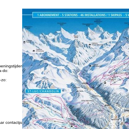
eningstijden
-do:
09:00-17:00
09:00-14:00
-zo:
gesloten
Advies
ar contactpagina