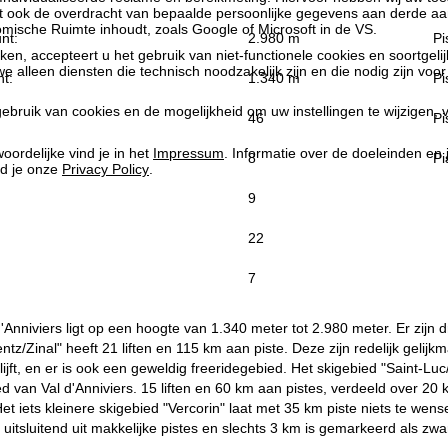
at ook de overdracht van bepaalde persoonlijke gegevens aan derde aa
ische Ruimte inhoudt, zoals Google of Microsoft in de VS.
nt:
2.980 m
Pi
kken, accepteert u het gebruik van niet-functionele cookies en soortgeli
we alleen diensten die technisch noodzakelijk zijn en die nodig zijn voor
t:
1.340 m
Pi
ebruik van cookies en de mogelijkheid om uw instellingen te wijzigen, v
46
Pi
oordelijke vind je in het
Impressum
. Informatie over de doeleinden en
8
Pi
d je onze
Privacy Policy
.
9
22
7
d'Anniviers ligt op een hoogte van 1.340 meter tot 2.980 meter. Er zijn 
tz/Zinal" heeft 21 liften en 115 km aan piste. Deze zijn redelijk gelijk
ijft, en er is ook een geweldig freeridegebied. Het skigebied "Saint-Lu
d van Val d'Anniviers. 15 liften en 60 km aan pistes, verdeeld over 2
Het iets kleinere skigebied "Vercorin" laat met 35 km piste niets te wen
 uitsluitend uit makkelijke pistes en slechts 3 km is gemarkeerd als zwa