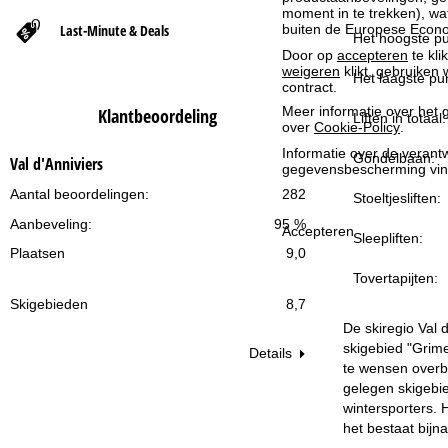
moment in te trekken), w
Last-Minute & Deals
buiten de Europese Econom
t
Het hoogste pu
Door op
accepteren
te kli
weigeren
klikt, gebruiken 
p
Het laagste pun
contract.
Meer informatie over het g
Klantbeoordeling
a
Liften in totaal:
over
Cookie-Policy
.
Informatie over de verantw
Gondelbaan:
g
Val d'Anniviers
gegevensbescherming vin
Aantal beoordelingen:
282
Stoeltjesliften:
i
Aanbeveling:
95 %
Accepteren
Sleepliften:
n
Plaatsen
9,0
Tovertapijten:
a
Skigebieden
8,7
De skiregio Val 
skigebied "Grimen
Details
te wensen overbl
gelegen skigebie
wintersporters. 
het bestaat bijna