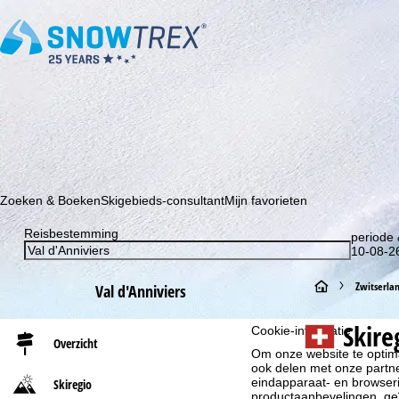
Schrijf je in voor onze nieuwsbrief en wees als eerste op de hoo
Zoeken & Boeken
Skigebieds-consultant
Mijn favorieten
Reisbestemming
periode 
10-08-26
S
Zwitserla
Val d'Anniviers
t
Skire
Cookie-informatie
Overzicht
Om onze website te optima
a
ook delen met onze partne
eindapparaat- en browserin
Skiregio
r
productaanbevelingen, geï