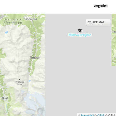
vergroten
RELIEF MAP
©
Maptoolkit
©
OSM
, © OSM