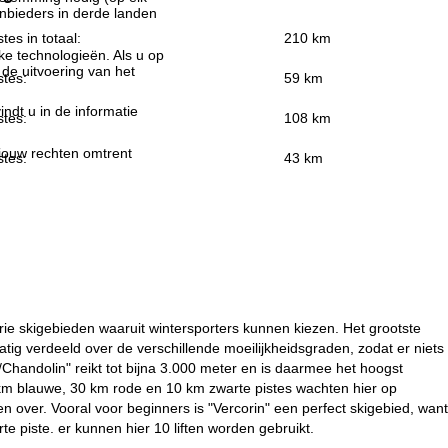
nbieders in derde landen
stes in totaal:
210 km
jke technologieën. Als u op
 de uitvoering van het
stes:
59 km
indt u in de informatie
stes:
108 km
 jouw rechten omtrent
stes:
43 km
drie skigebieden waaruit wintersporters kunnen kiezen. Het grootste
matig verdeeld over de verschillende moeilijkheidsgraden, zodat er niets
c/Chandolin" reikt tot bijna 3.000 meter en is daarmee het hoogst
0 km blauwe, 30 km rode en 10 km zwarte pistes wachten hier op
sen over. Vooral voor beginners is "Vercorin" een perfect skigebied, want
rte piste. er kunnen hier 10 liften worden gebruikt.