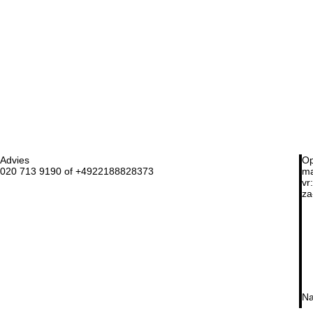
Advies
Op
020 713 9190 of +4922188828373
ma
vr:
za
Na