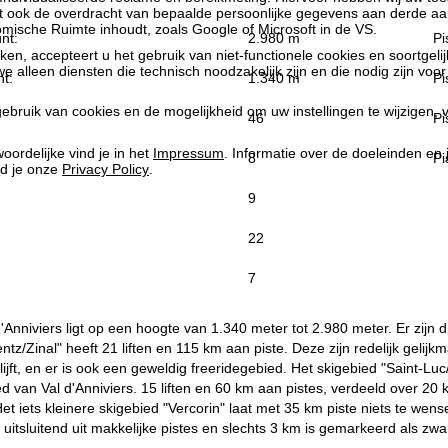
at ook de overdracht van bepaalde persoonlijke gegevens aan derde aa
ische Ruimte inhoudt, zoals Google of Microsoft in de VS.
nt:
2.980 m
Pi
kken, accepteert u het gebruik van niet-functionele cookies en soortgeli
we alleen diensten die technisch noodzakelijk zijn en die nodig zijn voor
t:
1.340 m
Pi
ebruik van cookies en de mogelijkheid om uw instellingen te wijzigen, v
46
Pi
oordelijke vind je in het
Impressum
. Informatie over de doeleinden en
8
Pi
d je onze
Privacy Policy
.
9
22
7
d'Anniviers ligt op een hoogte van 1.340 meter tot 2.980 meter. Er zijn 
tz/Zinal" heeft 21 liften en 115 km aan piste. Deze zijn redelijk gelijk
ijft, en er is ook een geweldig freeridegebied. Het skigebied "Saint-Lu
d van Val d'Anniviers. 15 liften en 60 km aan pistes, verdeeld over 2
Het iets kleinere skigebied "Vercorin" laat met 35 km piste niets te wen
 uitsluitend uit makkelijke pistes en slechts 3 km is gemarkeerd als zwa