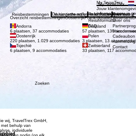
Kies 
My SnowTrex
My SnowTrex
Aanmelden
Jouw klantenomgevi
informatie over je g
De nieuwste artikelen in ons magazine
Reisinformatie
Over ons
Reisbestemmingen
Vakantiethema's
Informatie
Het bedrijf
Overzicht reisbestemmingen
Oostenrijk
Frankrijk
Italië
Zwitserland
D
Reisinformatie
Over ons
FAQ
Partnerpro
Andorra
Duitsland
Vriendenwer
6 plaatsen, 37 accommodaties
57 plaatsen, 130 accommod
Oostenrijk
Polen
Cadeaubon
220 plaatsen, 1.029 accommodaties
3 plaatsen, 13 accommodat
Aanmelding 
Tsjechië
Zwitserland
Contact
6 plaatsen, 9 accommodaties
33 plaatsen, 117 accommod
Zoeken
ie wij, TravelTrex GmbH,
n met behulp van
lyse, individuele
kigebied
estemming nodig (op elk