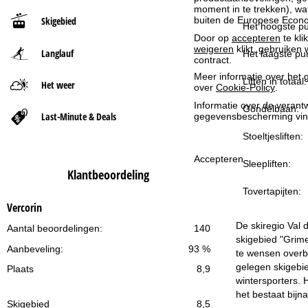
moment in te trekken), w
Skigebied
buiten de Europese Econom
t
Het hoogste pu
Door op
accepteren
te kli
weigeren
klikt, gebruiken 
Langlauf
p
Het laagste pun
contract.
Meer informatie over het g
a
Liften in totaal:
Het weer
over
Cookie-Policy
.
Informatie over de verantw
Gondelbaan:
g
Last-Minute & Deals
gegevensbescherming vin
Stoeltjesliften:
i
Accepteren
Sleepliften:
n
Klantbeoordeling
Tovertapijten:
a
Vercorin
De skiregio Val 
Aantal beoordelingen:
140
skigebied "Grimen
Aanbeveling:
93 %
te wensen overbl
gelegen skigebie
Plaats
8,9
wintersporters. 
het bestaat bijna
Skigebied
8,5