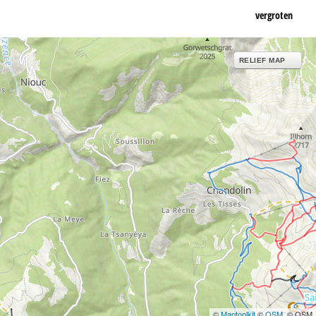
vergroten
RELIEF MAP
©
Maptoolkit
©
OSM
, © OSM