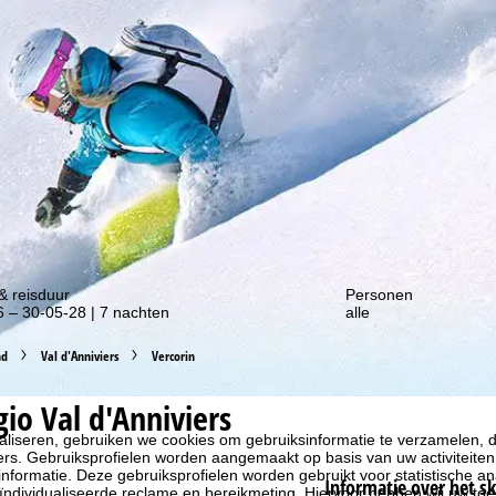
gte van onze kortingsacties!
& reisduur
Personen
 – 30-05-28 | 7 nachten
alle
nd
Val d'Anniviers
Vercorin
gio Val d'Anniviers
liseren, gebruiken we cookies om gebruiksinformatie te verzamelen, d
rs. Gebruiksprofielen worden aangemaakt op basis van uw activiteite
formatie. Deze gebruiksprofielen worden gebruikt voor statistische ana
Informatie over het s
ndividualiseerde reclame en bereikmeting. Hiervoor hebben wij uw to