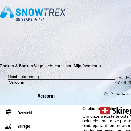
Schrijf je in voor onze nieuwsbrief en wees als eerste op de hoo
Zoeken & Boeken
Skigebieds-consultant
Mijn favorieten
Reisbestemming
periode 
07-08-26
S
Zwitserla
Vercorin
t
Skire
Cookie-informatie
Overzicht
Om onze website te optima
a
ook delen met onze partne
eindapparaat- en browserin
Skiregio
r
productaanbevelingen, geï