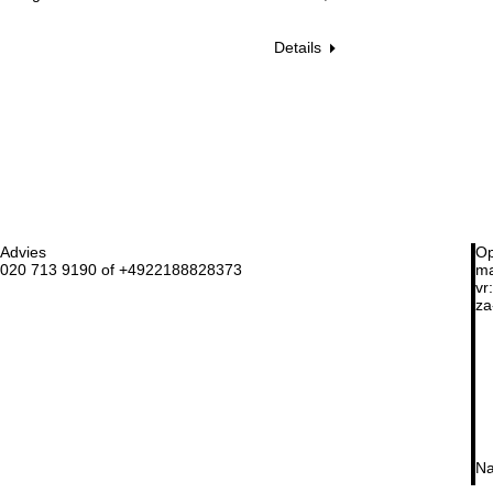
Details
Advies
Op
020 713 9190 of +4922188828373
ma
vr:
za
Na