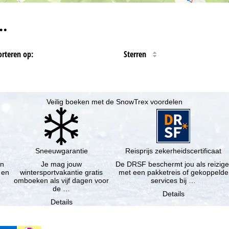
…
orteren op:
Sterren
Veilig boeken met de SnowTrex voordelen
Sneeuwgarantie
Reisprijs zekerheidscertificaat
en
Je mag jouw
De DRSF beschermt jou als reizige
 en
wintersportvakantie gratis
met een pakketreis of gekoppelde
omboeken als vijf dagen voor
services bij …
de …
Details
Details