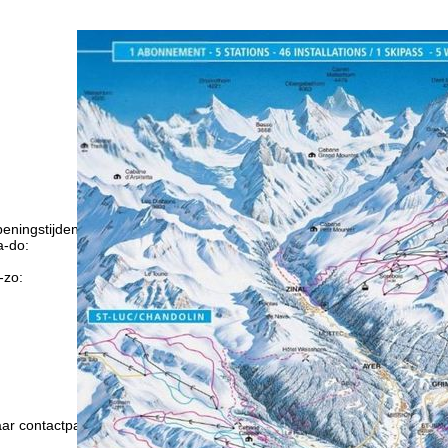
eningstijden
-do:
09:00-17:00
09:00-14:00
-zo:
gesloten
Advies
ar contactpagina