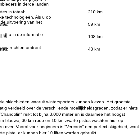
nbieders in derde landen
stes in totaal:
210 km
jke technologieën. Als u op
 de uitvoering van het
stes:
59 km
indt u in de informatie
stes:
108 km
 jouw rechten omtrent
stes:
43 km
drie skigebieden waaruit wintersporters kunnen kiezen. Het grootste
matig verdeeld over de verschillende moeilijkheidsgraden, zodat er niets
c/Chandolin" reikt tot bijna 3.000 meter en is daarmee het hoogst
0 km blauwe, 30 km rode en 10 km zwarte pistes wachten hier op
sen over. Vooral voor beginners is "Vercorin" een perfect skigebied, want
rte piste. er kunnen hier 10 liften worden gebruikt.