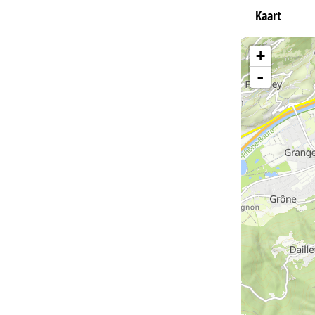
Kaart
+
-