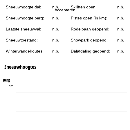
i
Sneeuwhoogte dal:
n.b.
Skiliften open:
n.b.
Accepteren
n
Sneeuwhoogte berg:
n.b.
Pistes open (in km):
n.b.
a
Laatste sneeuwval:
n.b.
Rodelbaan geopend:
n.b.
Sneeuwtoestand:
n.b.
Snowpark geopend:
n.b.
Winterwandelroutes:
n.b.
Dalafdaling geopend:
n.b.
Sneeuwhoogtes
Berg
1 cm