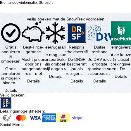
Bron sneeuwinformatie: Skiresort
Veilig boeken met de SnowTrex voordelen
Gratis
Best-Price-
Sneeuwgarantie
Reisprijs
Reisannuleringsver
Duitse
annuleren
garantie
zekerheidscertificaat
reisbond
Je mag jouw
Je hebt de keuze
&
Mocht je een
wintersportvakantie
De DRSF
De DRV is de
(inclusief
omboeken
door ons
gratis omboeken
beschermt
grootste
reisonderbrekingsve
Gratis
aangeboden
als vijf dagen voor
jou als
organisatie van
en . De …
annuleren
reis - met
de …
reiziger met
reisbureaus en
Details
Details
is mogelijk
dezelfde
een
reisorganisaties
Details
Details
Details
binnen 5
beschikbaarheid
pakketreis
in Duitsland. …
dagen na
en inbegrepen
of
Details
de
…
gekoppelde
Veilig boeken
:
boeking,
services bij
als jouw
…
vakantie …
Betalingsmogelijkheden
:
Social Media
: