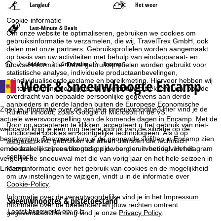
Langlauf
Het weer
Cookie-informatie
Last-Minute & Deals
Om onze website te optimaliseren, gebruiken we cookies om
gebruiksinformatie te verzamelen, die wij, TravelTrex GmbH, ook
delen met onze partners. Gebruiksprofielen worden aangemaakt
op basis van uw activiteiten met behulp van eindapparaat- en
S
Andorra
Grandvalira
Encamp
browserinformatie. Deze gebruiksprofielen worden gebruikt voor
statistische analyse, individuele productaanbevelingen,
Weer & Sneeuwhoogte Encamp
geïndividualiseerde reclame en bereikmeting. Hiervoor hebben wij
t
uw toestemming nodig (op elk moment in te trekken), wat ook de
overdracht van bepaalde persoonlijke gegevens aan derde
a
aanbieders in derde landen buiten de Europese Economische
Zoek je informatie over de actuele sneeuwconditie? Hier vind je de
Ruimte inhoudt, zoals Google of Microsoft in de VS.
actuele weersvoorspelling van de komende dagen in Encamp. Met de
r
Door op
accepteren
te klikken, accepteert u het gebruik van niet-
webcams krijg je een nog betere indruk van de situatie op de
functionele cookies en soortgelijke technologieën. Als u op
bestemming. Daarnaast kun je de geopende skiliften in Encamp zien
weigeren
klikt, gebruiken we alleen diensten die technisch
t
noodzakelijk zijn en die nodig zijn voor de uitvoering van het
en de actuele sneeuwhoogtes op de berg en in het dal. Het diagram
contract.
vergelijkt de sneeuwval met die van vorig jaar en het hele seizoen in
p
Encamp.
Meer informatie over het gebruik van cookies en de mogelijkheid
om uw instellingen te wijzigen, vindt u in de informatie over
Cookie-Policy
.
a
Informatie over de verantwoordelijke vind je in het
Impressum
.
Sneeuwhoogtes & pistetoestand
g
Informatie over de doeleinden en jouw rechten omtrent
Laatst bijgewerkt op:
n.b.
gegevensbescherming vind je onze
Privacy Policy
.