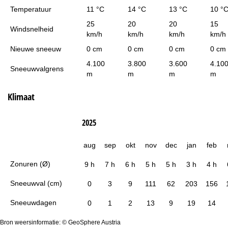
Temperatuur
11 °C
14 °C
13 °C
10 °
25
20
20
15
Windsnelheid
km/h
km/h
km/h
km/h
Nieuwe sneeuw
0 cm
0 cm
0 cm
0 cm
4.100
3.800
3.600
4.10
Sneeuwvalgrens
m
m
m
m
Klimaat
2025
aug
sep
okt
nov
dec
jan
feb
Zonuren (Ø)
9 h
7 h
6 h
5 h
5 h
3 h
4 h
Sneeuwval (cm)
0
3
9
111
62
203
156
Sneeuwdagen
0
1
2
13
9
19
14
Bron weersinformatie: © GeoSphere Austria