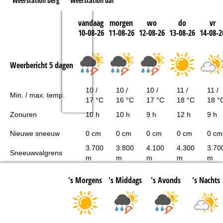
Weerstation berg
Weerstation dal
vandaag
morgen
wo
do
vr
10-08-26
11-08-26
12-08-26
13-08-26
14-08-2
Weerbericht 5 dagen
10 /
10 /
10 /
11 /
11 /
Min. / max. temp.
17 °C
16 °C
17 °C
18 °C
18 °
Zonuren
10 h
10 h
9 h
12 h
9 h
Nieuwe sneeuw
0 cm
0 cm
0 cm
0 cm
0 cm
3.700
3.800
4.100
4.300
3.70
Sneeuwvalgrens
m
m
m
m
m
's Morgens
's Middags
's Avonds
's Nachts