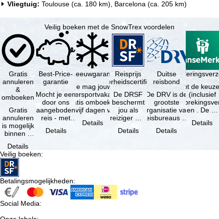
Vliegtuig:
Toulouse (ca. 180 km), Barcelona (ca. 205 km)
Veilig boeken met de SnowTrex voordelen
Gratis
Best-Price-
Sneeuwgarantie
Reisprijs
Reisannuleringsver
Duitse
annuleren
garantie
zekerheidscertificaat
reisbond
Je mag jouw
Je hebt de keuze
&
Mocht je een
wintersportvakantie
De DRSF
De DRV is de
(inclusief
omboeken
door ons
gratis omboeken
beschermt
grootste
reisonderbrekingsve
Gratis
aangeboden
als vijf dagen voor
jou als
organisatie van
en . De …
annuleren
reis - met
de …
reiziger met
reisbureaus en
Details
Details
is mogelijk
dezelfde
een
reisorganisaties
Details
Details
Details
binnen 5
beschikbaarheid
pakketreis
in Duitsland. …
dagen na
en inbegrepen
of
Details
de
…
gekoppelde
Veilig boeken
:
boeking,
services bij
als jouw
…
vakantie …
Betalingsmogelijkheden
:
Social Media
: