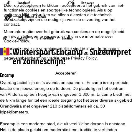
Langlauf
Het weer
Door op
accepteren
te klikken, accepteert u het gebruik van niet-
functionele cookies en soortgelijke technologieën. Als u op
weigeren
klikt, gebruiken we alleen diensten die technisch
Last-Minute & Deals
noodzakelijk zijn en die nodig zijn voor de uitvoering van het
contract.
Meer informatie over het gebruik van cookies en de mogelijkheid
om uw instellingen te wijzigen, vindt u in de informatie over
S
Andorra
Grandvalira
Encamp
Cookie-Policy
.
Wintersport
Encamp - Sneeuwpret
Informatie over de verantwoordelijke vind je in het
Impressum
.
t
Informatie over de doeleinden en jouw rechten omtrent
en zonneschijn!
gegevensbescherming vind je onze
Privacy Policy
.
a
Accepteren
r
Encamp
Overdag actief zijn en 's avonds ontspannen - Encamp is de perfecte
t
locatie om nieuwe energie op te doen. De plaats ligt in het centrum
van Andorra op een hoogte van ongeveer 1.300 m. Encamp biedt met
p
de 6 km lange funitel een ideale toegang tot het zeer diverse skigebied
Grandvalira met ongeveer 210 pistekilometers en ca. 30
a
loipekilometers.
g
Encamp is een moderne stad, die uit veel kleine dorpen is ontstaan.
Het is de plaats gelukt om moderniteit met traditie te verbinden.