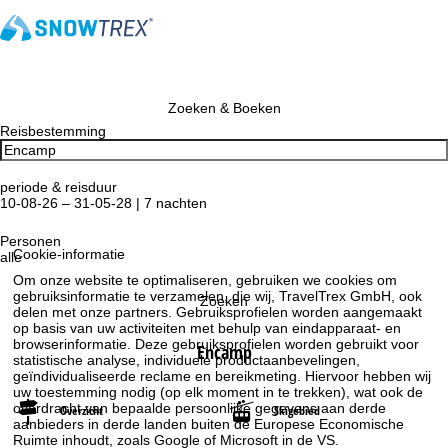
Zoeken & Boeken
Reisbestemming
periode & reisduur
10-08-26 – 31-05-28 | 7 nachten
Personen
Cookie-informatie
alle
Om onze website te optimaliseren, gebruiken we cookies om
gebruiksinformatie te verzamelen, die wij, TravelTrex GmbH, ook
Zoeken
delen met onze partners. Gebruiksprofielen worden aangemaakt
op basis van uw activiteiten met behulp van eindapparaat- en
browserinformatie. Deze gebruiksprofielen worden gebruikt voor
Encamp
statistische analyse, individuele productaanbevelingen,
geïndividualiseerde reclame en bereikmeting. Hiervoor hebben wij
uw toestemming nodig (op elk moment in te trekken), wat ook de
overdracht van bepaalde persoonlijke gegevens aan derde
Overzicht
Skigebied
aanbieders in derde landen buiten de Europese Economische
Ruimte inhoudt, zoals Google of Microsoft in de VS.