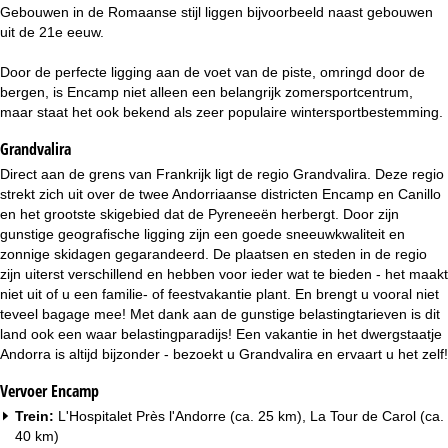
i
Gebouwen in de Romaanse stijl liggen bijvoorbeeld naast gebouwen
uit de 21e eeuw.
n
Door de perfecte ligging aan de voet van de piste, omringd door de
a
bergen, is Encamp niet alleen een belangrijk zomersportcentrum,
maar staat het ook bekend als zeer populaire wintersportbestemming.
Grandvalira
Direct aan de grens van Frankrijk ligt de regio Grandvalira. Deze regio
strekt zich uit over de twee Andorriaanse districten Encamp en Canillo
en het grootste skigebied dat de Pyreneeën herbergt. Door zijn
gunstige geografische ligging zijn een goede sneeuwkwaliteit en
zonnige skidagen gegarandeerd. De plaatsen en steden in de regio
zijn uiterst verschillend en hebben voor ieder wat te bieden - het maakt
niet uit of u een familie- of feestvakantie plant. En brengt u vooral niet
teveel bagage mee! Met dank aan de gunstige belastingtarieven is dit
land ook een waar belastingparadijs! Een vakantie in het dwergstaatje
Andorra is altijd bijzonder - bezoekt u Grandvalira en ervaart u het zelf!
Vervoer Encamp
Trein:
L'Hospitalet Près l'Andorre (ca. 25 km), La Tour de Carol (ca.
40 km)