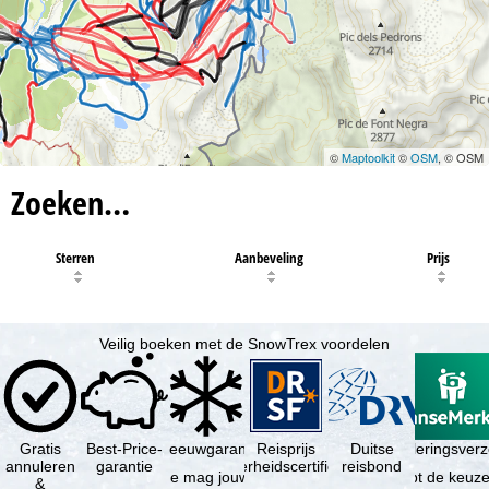
©
Maptoolkit
©
OSM
, © OSM
Zoeken…
Sterren
Aanbeveling
Prijs
Veilig boeken met de SnowTrex voordelen
Gratis
Best-Price-
Sneeuwgarantie
Reisprijs
Reisannuleringsver
Duitse
annuleren
garantie
zekerheidscertificaat
reisbond
Je mag jouw
Je hebt de keuze
&