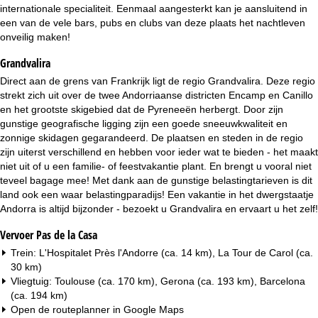
i
internationale specialiteit. Eenmaal aangesterkt kan je aansluitend in
een van de vele bars, pubs en clubs van deze plaats het nachtleven
n
onveilig maken!
Grandvalira
a
Direct aan de grens van Frankrijk ligt de regio Grandvalira. Deze regio
strekt zich uit over de twee Andorriaanse districten Encamp en Canillo
en het grootste skigebied dat de Pyreneeën herbergt. Door zijn
gunstige geografische ligging zijn een goede sneeuwkwaliteit en
zonnige skidagen gegarandeerd. De plaatsen en steden in de regio
zijn uiterst verschillend en hebben voor ieder wat te bieden - het maakt
niet uit of u een familie- of feestvakantie plant. En brengt u vooral niet
teveel bagage mee! Met dank aan de gunstige belastingtarieven is dit
land ook een waar belastingparadijs! Een vakantie in het dwergstaatje
Andorra is altijd bijzonder - bezoekt u Grandvalira en ervaart u het zelf!
Vervoer Pas de la Casa
Trein: L'Hospitalet Près l'Andorre (ca. 14 km), La Tour de Carol (ca.
30 km)
Vliegtuig: Toulouse (ca. 170 km), Gerona (ca. 193 km), Barcelona
(ca. 194 km)
Open de routeplanner in
Google Maps