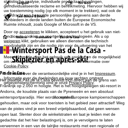
statistische analyse, individuele productaanbevelingen,
Langlauf
Het weer
geïndividualiseerde reclame en bereikmeting. Hiervoor hebben wij
uw toestemming nodig (op elk moment in te trekken), wat ook de
overdracht van bepaalde persoonlijke gegevens aan derde
Last-Minute & Deals
aanbieders in derde landen buiten de Europese Economische
Ruimte inhoudt, zoals Google of Microsoft in de VS.
Door op
accepteren
te klikken, accepteert u het gebruik van niet-
functionele cookies en soortgelijke technologieën. Als u op
S
Andorra
Grandvalira
Pas de la Casa
weigeren
klikt, gebruiken we alleen diensten die technisch
noodzakelijk zijn en die nodig zijn voor de uitvoering van het
Wintersport
Pas de la Casa -
t
contract.
Skiplezier en après-ski!
Meer informatie over het gebruik van cookies en de mogelijkheid
a
om uw instellingen te wijzigen, vindt u in de informatie over
Cookie-Policy
.
r
Pas de la Casa
Informatie over de verantwoordelijke vind je in het
Impressum
.
Informatie over de doeleinden en jouw rechten omtrent
Het plaatsje Pas de la Casa bevindt zich direct aan de grens van
gegevensbescherming vind je onze
Privacy Policy
.
t
Frankrijk op 2.050 m hoogte. Het is het hoogstgelegen ski-resort in
Andorra, de koudste plaats van de Pyreneeën en een absoluut
p
wintersportparadijs. Hier worden reeds Europese kampioenschappen
Accepteren
gehouden, maar ook voor toeristen is het gebied zeer attractief! Weg
a
van de pistes vind je een breed vrijetijdsaanbod, dat geen wensen
open laat. Slenter door de winkelstraten en laat je leiden met de
g
gedachte dat het hier belastingvrij is, om je vervolgens te laten
verwennen in een van de talrijke restaurants met een regionale of