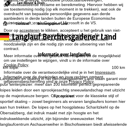
statistische analyse, individuele productaanbevelingen,
Last-Minute & Deals
geïndividualiseerde reclame en bereikmeting. Hiervoor hebben wij
uw toestemming nodig (op elk moment in te trekken), wat ook de
overdracht van bepaalde persoonlijke gegevens aan derde
aanbieders in derde landen buiten de Europese Economische
Ruimte inhoudt, zoals Google of Microsoft in de VS.
S
Duitsland
Berchtesgadener Land
Door op
accepteren
te klikken, accepteert u het gebruik van niet-
Langlauf Berchtesgadener Land
t
functionele cookies en soortgelijke technologieën. Als u op
weigeren
klikt, gebruiken we alleen diensten die technisch
noodzakelijk zijn en die nodig zijn voor de uitvoering van het
a
contract.
Informatie over langlaufen
Meer informatie over het gebruik van cookies en de mogelijkheid
r
om uw instellingen te wijzigen, vindt u in de informatie over
Cookie-Policy
.
km loipe:
100 km
t
Informatie over de verantwoordelijke vind je in het
Impressum
.
Informatie over de doeleinden en jouw rechten omtrent
Langlaufen en skating in het Berchtesgadener Land staan garant voor
gegevensbescherming vind je onze
Privacy Policy
.
p
puur winterplezier: meer dan 100 kilometer perfect geprepareerde
loipes leiden door een sprookjesachtig sneeuwlandschap met uitzicht
a
op de majestueuze bergen. Of je nu kiest voor de klassieke stijl of
Accepteren
sportief skating – zowel beginners als ervaren langlaufers komen hier
g
aan hun trekken. De loipes op het hoogplateau Scharitzkehl op de
Obersalzberg, dat indruk maakt met zijn hoogte en het
i
indrukwekkende uitzicht, zijn bijzonder sneeuwzeker. Het
langlaufcentrum Aschauerweiher in Bischofswiesen biedt afwisselende