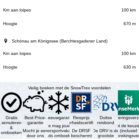
100 km
670 m
Schönau am Königssee (Berchtesgadener Land)
100 km
630 m
Veilig boeken met de SnowTrex voordelen
Gratis
Best-Price-
Sneeuwgarantie
Reisprijs
Reisannuleringsver
Duitse
annuleren
garantie
zekerheidscertificaat
reisbond
Je mag jouw
Je hebt de keuze
&
Mocht je een
wintersportvakantie
De DRSF
De DRV is de
(inclusief
omboeken
door ons
gratis omboeken
beschermt
grootste
reisonderbrekingsve