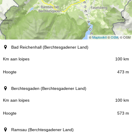
©
Maptoolkit
©
OSM
, © OSM
Plaatsen (regio)
Bad Reichenhall (Berchtesgadener Land)
Km aan loipes
100 km
473 m
Hoogte
Berchtesgaden (Berchtesgadener Land)
100 km
573 m
Ramsau (Berchtesgadener Land)