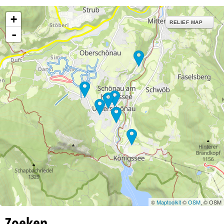
+
RELIEF MAP
-
©
Maptoolkit
©
OSM
, © OSM
Zoeken…