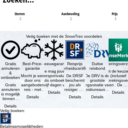
Sterren
Aanbeveling
Prijs
Veilig boeken met de SnowTrex voordelen
Gratis
Best-Price-
Sneeuwgarantie
Reisprijs
Reisannuleringsver
Duitse
annuleren
garantie
zekerheidscertificaat
reisbond
Je mag jouw
Je hebt de keuze
&
Mocht je een
wintersportvakantie
De DRSF
De DRV is de
(inclusief
omboeken
door ons
gratis omboeken
beschermt
grootste
reisonderbrekingsve
Gratis
aangeboden
als vijf dagen voor
jou als
organisatie van
en . De …
annuleren
reis - met
de …
reiziger met
reisbureaus en
Details
Details
is mogelijk
dezelfde
een
reisorganisaties
Details
Details
Details
binnen 5
beschikbaarheid
pakketreis
in Duitsland. …
dagen na
en inbegrepen
of
Details
de
…
gekoppelde
Veilig boeken
:
boeking,
services bij
als jouw
…
vakantie …
Betalingsmogelijkheden
: