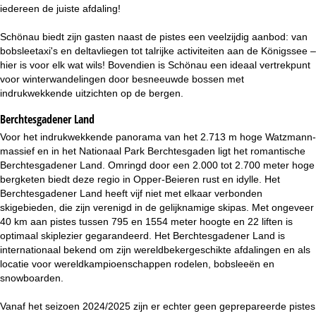
i
iedereen de juiste afdaling!
n
Schönau biedt zijn gasten naast de pistes een veelzijdig aanbod: van
bobsleetaxi's en deltavliegen tot talrijke activiteiten aan de Königssee –
a
hier is voor elk wat wils! Bovendien is Schönau een ideaal vertrekpunt
voor winterwandelingen door besneeuwde bossen met
indrukwekkende uitzichten op de bergen.
Berchtesgadener Land
Voor het indrukwekkende panorama van het 2.713 m hoge Watzmann-
massief en in het Nationaal Park Berchtesgaden ligt het romantische
Berchtesgadener Land. Omringd door een 2.000 tot 2.700 meter hoge
bergketen biedt deze regio in Opper-Beieren rust en idylle. Het
Berchtesgadener Land heeft vijf niet met elkaar verbonden
skigebieden, die zijn verenigd in de gelijknamige skipas. Met ongeveer
40 km aan pistes tussen 795 en 1554 meter hoogte en 22 liften is
optimaal skiplezier gegarandeerd. Het Berchtesgadener Land is
internationaal bekend om zijn wereldbekergeschikte afdalingen en als
locatie voor wereldkampioenschappen rodelen, bobsleeën en
snowboarden.
Vanaf het seizoen 2024/2025 zijn er echter geen geprepareerde pistes