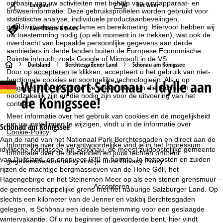
op basis van uw activiteiten met behulp van eindapparaat- en
Langlauf
Het weer
browserinformatie. Deze gebruiksprofielen worden gebruikt voor
statistische analyse, individuele productaanbevelingen,
geïndividualiseerde reclame en bereikmeting. Hiervoor hebben wij
Last-Minute & Deals
uw toestemming nodig (op elk moment in te trekken), wat ook de
overdracht van bepaalde persoonlijke gegevens aan derde
aanbieders in derde landen buiten de Europese Economische
Ruimte inhoudt, zoals Google of Microsoft in de VS.
S
Duitsland
Berchtesgadener Land
Schönau am Königssee
Door op
accepteren
te klikken, accepteert u het gebruik van niet-
functionele cookies en soortgelijke technologieën. Als u op
Wintersport
Schönau - Idylle aan
t
weigeren
klikt, gebruiken we alleen diensten die technisch
noodzakelijk zijn en die nodig zijn voor de uitvoering van het
de Königssee!
contract.
a
Meer informatie over het gebruik van cookies en de mogelijkheid
om uw instellingen te wijzigen, vindt u in de informatie over
r
Schönau am Königssee
Cookie-Policy
.
Aan de rand van het Nationaal Park Berchtesgaden en direct aan de
Informatie over de verantwoordelijke vind je in het
Impressum
.
t
idyllische Königssee ligt Schönau, de meest zuidoostelijke gemeente
Informatie over de doeleinden en jouw rechten omtrent
van Duitsland, op ongeveer 630 m hoogte. In het oosten en zuiden
gegevensbescherming vind je onze
Privacy Policy
.
p
rijzen de machtige bergmassieven van de Hohe Göll, het
Hagengebirge en het Steinernen Meer op als een stenen grensmuur –
Accepteren
a
de gemeenschappelijke grens met het naburige Salzburger Land. Op
slechts een kilometer van de Jenner en vlakbij Berchtesgaden
g
gelegen, is Schönau een ideale bestemming voor een geslaagde
wintervakantie. Of u nu beginner of gevorderde bent, hier vindt