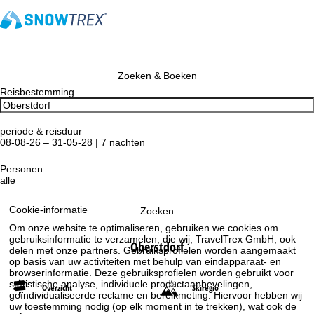
Zoeken & Boeken
Reisbestemming
periode & reisduur
08-08-26 – 31-05-28 | 7 nachten
Personen
alle
Cookie-informatie
Zoeken
Om onze website te optimaliseren, gebruiken we cookies om
gebruiksinformatie te verzamelen, die wij, TravelTrex GmbH, ook
Oberstdorf
delen met onze partners. Gebruiksprofielen worden aangemaakt
op basis van uw activiteiten met behulp van eindapparaat- en
browserinformatie. Deze gebruiksprofielen worden gebruikt voor
statistische analyse, individuele productaanbevelingen,
Overzicht
Skiregio
geïndividualiseerde reclame en bereikmeting. Hiervoor hebben wij
uw toestemming nodig (op elk moment in te trekken), wat ook de