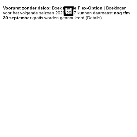
Voorpret zonder risico:
Boek met de
Flex-Option
| Boekingen
n
voor het volgende seizoen 2026/2027 kunnen daarnaast
nog t/m
30 september
gratis worden geannuleerd
(Details)
a