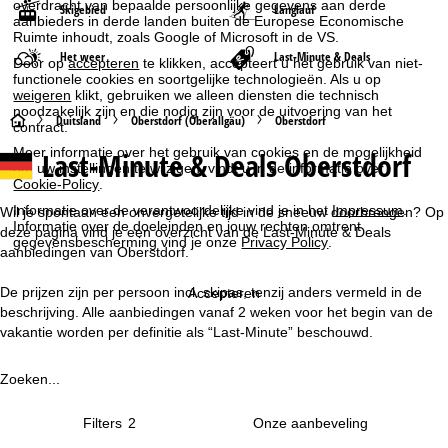
overdracht van bepaalde persoonlijke gegevens aan derde
Skigebied
Langlauf
aanbieders in derde landen buiten de Europese Economische
Ruimte inhoudt, zoals Google of Microsoft in de VS.
Het weer
Last-Minute & Deals
Door op
accepteren
te klikken, accepteert u het gebruik van niet-
functionele cookies en soortgelijke technologieën. Als u op
weigeren
klikt, gebruiken we alleen diensten die technisch
noodzakelijk zijn en die nodig zijn voor de uitvoering van het
S
Duitsland
Oberstdorf (Oberallgäu)
Oberstdorf
contract.
Meer informatie over het gebruik van cookies en de mogelijkheid
Last-Minute & Deals Oberstdorf
t
om uw instellingen te wijzigen, vindt u in de informatie over
Cookie-Policy
.
a
Informatie over de verantwoordelijke vind je in het
Impressum
.
Wil je spontaan een onvergetelijke tijd in de sneeuw doorbrengen? Op
Informatie over de doeleinden en jouw rechten omtrent
deze pagina vind je een overzicht van de Last-Minute & Deals
gegevensbescherming vind je onze
Privacy Policy
.
r
aanbiedingen van Oberstdorf.
t
De prijzen zijn per persoon incl. skipas, tenzij anders vermeld in de
Accepteren
beschrijving. Alle aanbiedingen vanaf 2 weken voor het begin van de
p
vakantie worden per definitie als “Last-Minute” beschouwd.
a
Zoeken...
g
Filters
2
i