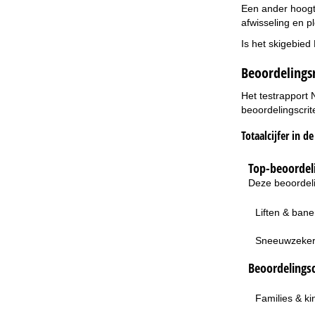
Een ander hoogte
afwisseling en p
Is het skigebied
Beoordelings
Het testrapport 
beoordelingscrit
Totaalcijfer in d
Top-beoordeli
Deze beoordeli
Liften & ban
Sneeuwzeke
Beoordelingsc
Families & k