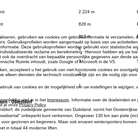
nt:
2.224 m
t:
828 m
:
813 m
liseren, gebruiken we cookies om gebruiksinformatie te verzamelen, d
rs. Gebruiksprofielen worden aangemaakt op basis van uw activiteite
formatie. Deze gebruiksprofielen worden gebruikt voor statistische ana
6
ndividualiseerde reclame en bereikmeting. Hiervoor hebben wij uw to
at ook de overdracht van bepaalde persoonlijke gegevens aan derde aa
3
ische Ruimte inhoudt, zoals Google of Microsoft in de VS.
kken, accepteert u het gebruik van niet-functionele cookies en soortgeli
2
we alleen diensten die technisch noodzakelijk zijn en die nodig zijn voor
1
ebruik van cookies en de mogelijkheid om uw instellingen te wijzigen, v
oordelijke vind je in het
Impressum
. Informatie over de doeleinden en
orn - Oberstdorf
d je onze
Privacy Policy
.
dorf, de zuidelijkste gemeente van Duitsland, vormt het Oostenrijkse 
nwalsertal" onbeperkt kunt verkennen. Ongeveer 130 km aan piste (inc
al voor gezinnen en beginners. Maar ook ervaren wintersporters komen
et in totaal 44 moderne liften.