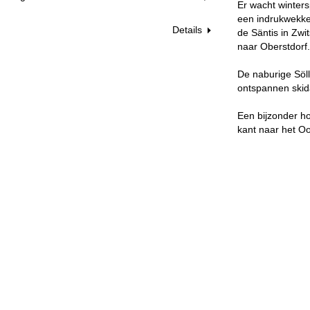
Er wacht winters
een indrukwekke
Details
de Säntis in Zwi
naar Oberstdorf.
De naburige Söll
ontspannen skida
Een bijzonder h
kant naar het Oo