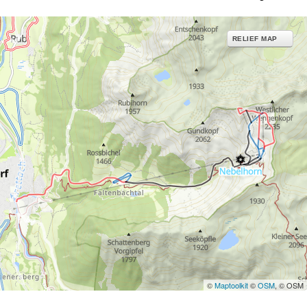
RELIEF MAP
©
Maptoolkit
©
OSM
, © OSM