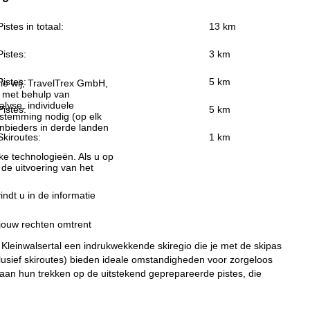
Pistes in totaal:
13 km
Pistes:
3 km
Pistes:
5 km
ie wij, TravelTrex GmbH,
n met behulp van
lyse, individuele
Pistes:
5 km
estemming nodig (op elk
nbieders in derde landen
Skiroutes:
1 km
jke technologieën. Als u op
 de uitvoering van het
indt u in de informatie
 jouw rechten omtrent
Kleinwalsertal een indrukwekkende skiregio die je met de skipas
lusief skiroutes) bieden ideale omstandigheden voor zorgeloos
 aan hun trekken op de uitstekend geprepareerde pistes, die