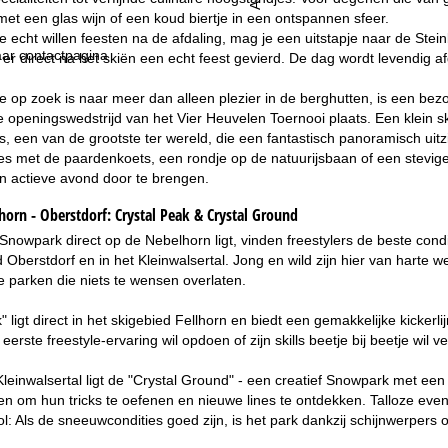
met een glas wijn of een koud biertje in een ontspannen sfeer.
 echt willen feesten na de afdaling, mag je een uitstapje naar de Stei
ar contactpagina
t er direct na het skiën een echt feest gevierd. De dag wordt levendig 
e op zoek is naar meer dan alleen plezier in de berghutten, is een be
e openingswedstrijd van het Vier Heuvelen Toernooi plaats. Een klein
s, een van de grootste ter wereld, die een fantastisch panoramisch uitzi
es met de paardenkoets, een rondje op de natuurijsbaan of een stevig
 actieve avond door te brengen.
orn - Oberstdorf:
Crystal Peak & Crystal Ground
nowpark direct op de Nebelhorn ligt, vinden freestylers de beste con
 Oberstdorf en in het Kleinwalsertal. Jong en wild zijn hier van harte 
 parken die niets te wensen overlaten.
" ligt direct in het skigebied Fellhorn en biedt een gemakkelijke kickerl
 eerste freestyle-ervaring wil opdoen of zijn skills beetje bij beetje wil v
Kleinwalsertal ligt de "Crystal Ground" - een creatief Snowpark met e
 om hun tricks te oefenen en nieuwe lines te ontdekken. Talloze even
ol: Als de sneeuwcondities goed zijn, is het park dankzij schijnwerpers