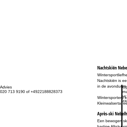
Nachtskiën
Nebe
Wintersportliefh
Nachtskiën is ee
in de avonduren
Advies
Op
020 713 9190 of +4922188828373
ma
vr:
Wintersporters k
za
Kleinwalsertal e
Après-ski Nebelh
Een bewogen skid
hartige Allgäu-s