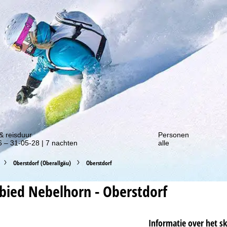
gte van onze kortingsacties!
& reisduur
Personen
 – 31-05-28 | 7 nachten
alle
Oberstdorf (Oberallgäu)
Oberstdorf
ebied
Nebelhorn - Oberstdorf
Informatie over het s