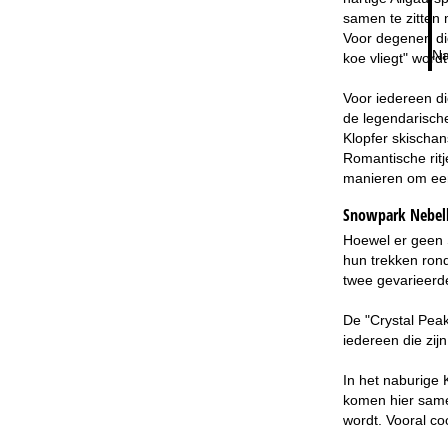
samen te zitten 
Voor degenen die
Na
koe vliegt" word
Voor iedereen di
de legendarisch
Klopfer skischan
Romantische ritj
manieren om een
Snowpark Nebelh
Hoewel er geen S
hun trekken rond
twee gevarieerde
De "Crystal Peak
iedereen die zijn
In het naburige 
komen hier samen
wordt. Vooral co