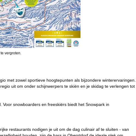
 te vergroten.
gio met zowel sportieve hoogtepunten als bijzondere winterervaringen.
gio uit om onder schijnwerpers te skiën en je skidag te verlengen tot
. Voor snowboarders en freeskiërs biedt het Snowpark in
jke restaurants nodigen je uit om de dag culinair af te sluiten - van
 gezelligheid houden, zijn de bars in Oberstdorf de ideale plek om