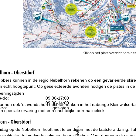
Klik op het pisteoverzicht om het
lhorn - Oberstdorf
ebbers kunnen in de regio Nebelhorn rekenen op een gevarieerde skire
n echt hoogtepunt: Op geselecteerde avonden nodigen de pistes in de re
.
eningstijden
-do:
09:00-17:00
09:00-14:00
unnen ook 's avonds hun bochten maken in het naburige Kleinwalsertal
-zo:
gesloten
en speciale ervaring met een nachtelijke adrenalinekick.
orn - Oberstdorf
Advies
ag op de Nebelhorn hoeft niet te eindigen met de laatste afdaling. Talri
pecialiteiten tot verfijnde culinaire hoogstandjes. Voor degenen die van