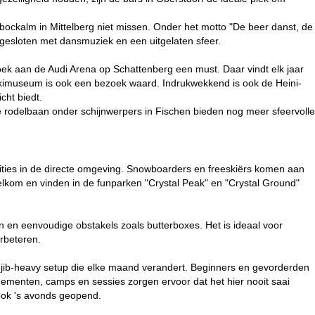
nbockalm in Mittelberg niet missen. Onder het motto "De beer danst, de
afgesloten met dansmuziek en een uitgelaten sfeer.
zoek aan de Audi Arena op Schattenberg een must. Daar vindt elk jaar
 skimuseum is ook een bezoek waard. Indrukwekkend is ook de Heini-
cht biedt.
e rodelbaan onder schijnwerpers in Fischen bieden nog meer sfeervolle
dities in de directe omgeving. Snowboarders en freeskiërs komen aan
welkom en vinden in de funparken "Crystal Peak" en "Crystal Ground"
ijn en eenvoudige obstakels zoals butterboxes. Het is ideaal voor
erbeteren.
en jib-heavy setup die elke maand verandert. Beginners en gevorderden
ementen, camps en sessies zorgen ervoor dat het hier nooit saai
 ook 's avonds geopend.