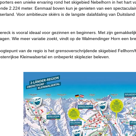
porters een unieke ervaring rond het skigebied Nebelhorn in het hart va
nde 2.224 meter. Eenmaal boven kun je genieten van een spectaculair 
tserland. Voor ambitieuze skiërs is de langste dalafdaling van Duitsland
ereck is vooral ideaal voor gezinnen en beginners. Met zijn gemakkelij
gen. Wie meer variatie zoekt, vindt op de Walmendinger Horn een bree
oogtepunt van de regio is het grensoverschrijdende skigebied Fellhorn
stenrijkse Kleinwalsertal en onbeperkt skiplezier beleven.