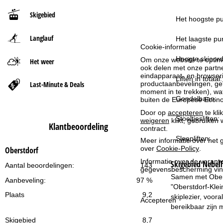
Skigebied
t
Het hoogste pu
Langlauf
p
Het laagste pun
Cookie-informatie
a
Hoogte skioord
Om onze website te optima
Het weer
ook delen met onze partne
eindapparaat- en browserin
Liften in totaal:
g
Last-Minute & Deals
productaanbevelingen, geï
moment in te trekken), w
Gondelbaan:
i
buiten de Europese Econom
Door op
accepteren
te kli
Stoeltjesliften:
n
weigeren
klikt, gebruiken 
Klantbeoordeling
contract.
Sleepliften:
a
Meer informatie over het g
over
Cookie-Policy
.
Oberstdorf
Informatie over de verantw
Skigebied
Nebelh
Aantal beoordelingen:
143
gegevensbescherming vin
Samen met Oberst
Aanbeveling:
97 %
"Oberstdorf-Klei
Plaats
9,2
skiplezier, voor
Accepteren
bereikbaar zijn m
Skigebied
8,7