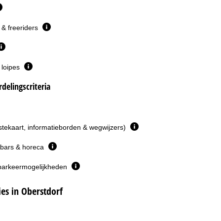
& freeriders
 loipes
delingscriteria
istekaart, informatieborden & wegwijzers)
 bars & horeca
parkeermogelijkheden
s in Oberstdorf