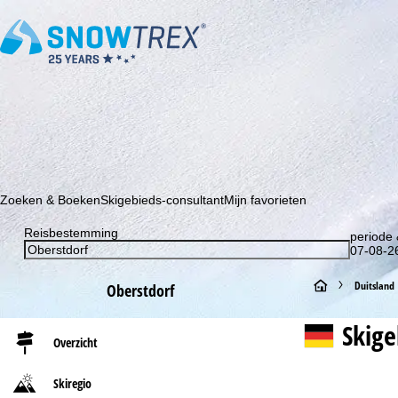
Schrijf je in voor onze nieuwsbrief en wees als eerste op de hoo
Zoeken & Boeken
Skigebieds-consultant
Mijn favorieten
Reisbestemming
periode 
07-08-26
S
Duitsland
Oberstdorf
t
Skig
Overzicht
a
Skiregio
r