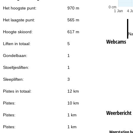
0 cm
Het hoogste punt:
970 m
1 Jan
4 J
Het laagste punt:
565 m
Hoogte skioord:
617 m
Na
Webcams
Liften in totaal:
5
Gondelbaan:
1
Stoeltjesliften:
1
Sleepliften:
3
Pistes in totaal:
12 km
Pistes:
10 km
Weerbericht
Pistes:
1 km
Pistes:
1 km
Weerstation b