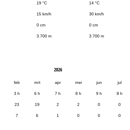
19 °C
14 °C
15 km/h
30 km/h
0 cm
0 cm
3.700 m
3.700 m
2026
feb
mrt
apr
mei
jun
jul
3 h
6 h
7 h
8 h
9 h
8 h
23
19
2
2
0
0
7
6
1
0
0
0