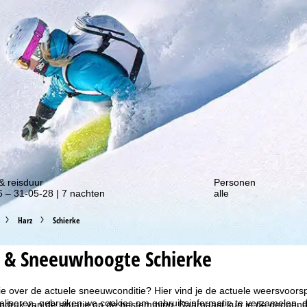
gte van onze kortingsacties!
& reisduur
Personen
 – 31-05-28 | 7 nachten
alle
Harz
Schierke
 & Sneeuwhoogte Schierke
ie over de actuele sneeuwconditie? Hier vind je de actuele weersvoor
liseren, gebruiken we cookies om gebruiksinformatie te verzamelen, d
ndruk van de situatie op de bestemming. Daarnaast kun je de geopende