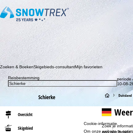
Schrijf je in voor onze nieuwsbrief en wees als eerste op de hoo
Zoeken & Boeken
Skigebieds-consultant
Mijn favorieten
Reisbestemming
periode 
10-08-26
S
Duitsland
Schierke
t
Weer
Overzicht
a
Cookie-informatie
Zoek je informat
Skigebied
Om onze website te optima
r
een nog betere i