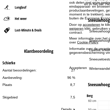
ook delen met onze partne
en in het dal. H
eindapparaat- en browserin
Langlauf
t
productaanbevelingen, geï
moment in te trekken), w
buiten de Europese Econom
Het weer
p
Sneeuwhoogt
Door op
accepteren
te kli
weigeren
klikt, gebruiken 
a
Last-Minute & Deals
Sneeuwhoogt
contract.
Meer informatie over het g
g
Sneeuwhoogt
over
Cookie-Policy
.
Informatie over de verantw
i
Laatste snee
Klantbeoordeling
gegevensbescherming vin
n
Sneeuwtoest
Schierke
Accepteren
Winterwandel
a
Aantal beoordelingen:
27
Aanbeveling:
96 %
Sneeuwhoog
Plaats
8,7
Berg
Skigebied
7,5
60 cm
Details
50 cm