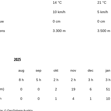
14 °C
21 °C
10 km/h
5 km/h
uw
0 cm
0 cm
ens
3.300 m
3.500 m
2025
aug
sep
okt
nov
dec
jan
8 h
5 h
2 h
2 h
3 h
3 h
cm)
0
0
2
19
6
51
n
0
0
1
4
1
10
ie: © GeoSphere Austria