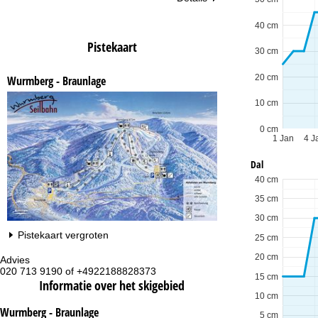
40 cm
Pistekaart
30 cm
20 cm
Wurmberg - Braunlage
10 cm
0 cm
1 Jan
4 J
Dal
40 cm
35 cm
30 cm
Pistekaart vergroten
25 cm
20 cm
Advies
Op
020 713 9190 of +4922188828373
ma
15 cm
Informatie over het skigebied
vr:
za
10 cm
Wurmberg - Braunlage
5 cm