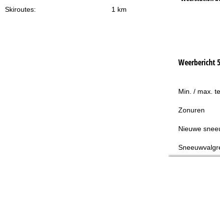
Skiroutes:
1 km
Weerbericht 
Min. / max. t
Zonuren
Nieuwe snee
Sneeuwvalgr