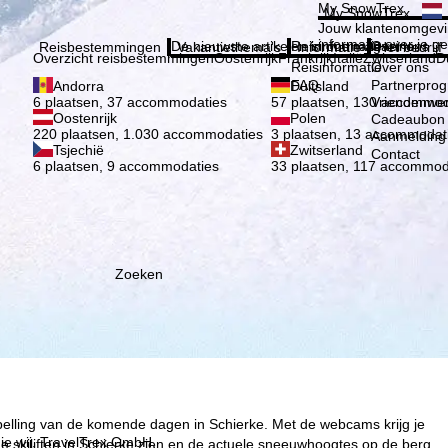
Kies 
My SnowTrex
My SnowTrex
Aanmelden
Jouw klantenomgevi
informatie over je g
De nieuwste artikelen in ons magazine
Reisinformatie
Over ons
Reisbestemmingen
Vakantiethema's
Informatie
Het bedrijf
Overzicht reisbestemmingen
Oostenrijk
Frankrijk
Italië
Zwitserland
D
Reisinformatie
Over ons
FAQ
Partnerpro
Andorra
Duitsland
Vriendenwer
6 plaatsen, 37 accommodaties
57 plaatsen, 130 accommod
Oostenrijk
Polen
Cadeaubon
220 plaatsen, 1.030 accommodaties
3 plaatsen, 13 accommodat
Aanmelding 
Tsjechië
Zwitserland
Contact
6 plaatsen, 9 accommodaties
33 plaatsen, 117 accommod
Zoeken
spelling van de komende dagen in Schierke. Met de webcams krijg je
ie wij, TravelTrex GmbH,
 skiliften in Schierke zien en de actuele sneeuwhoogtes op de berg