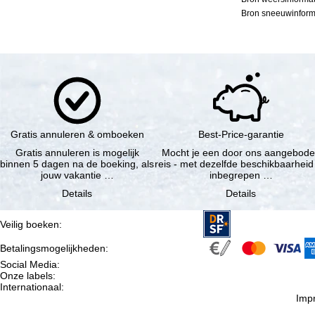
Bron sneeuwinforma
Gratis annuleren & omboeken
Best-Price-garantie
Gratis annuleren is mogelijk
Mocht je een door ons aangebod
binnen 5 dagen na de boeking, als
reis - met dezelfde beschikbaarheid
jouw vakantie …
inbegrepen …
Details
Details
Veilig boeken
:
Betalingsmogelijkheden
:
Social Media
:
Onze labels
:
Internationaal
:
Imp