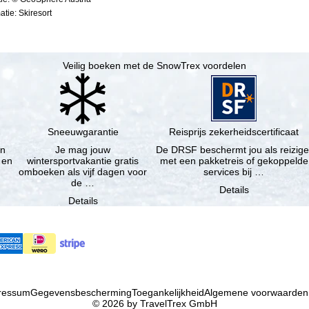
tie: Skiresort
Veilig boeken met de SnowTrex voordelen
Sneeuwgarantie
Reisprijs zekerheidscertificaat
en
Je mag jouw
De DRSF beschermt jou als reizige
 en
wintersportvakantie gratis
met een pakketreis of gekoppelde
omboeken als vijf dagen voor
services bij …
de …
Details
Details
ressum
Gegevensbescherming
Toegankelijkheid
Algemene voorwaarden
© 2026 by TravelTrex GmbH