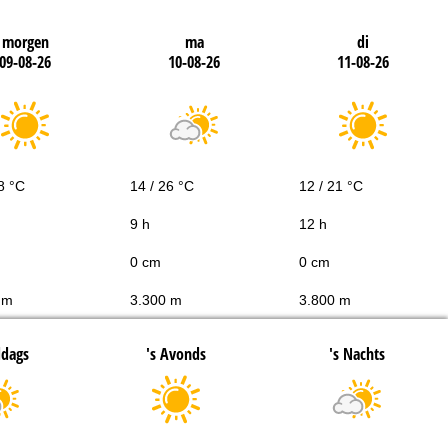
morgen
ma
di
09-08-26
10-08-26
11-08-26
8 °C
14 / 26 °C
12 / 21 °C
9 h
12 h
0 cm
0 cm
 m
3.300 m
3.800 m
ddags
's Avonds
's Nachts