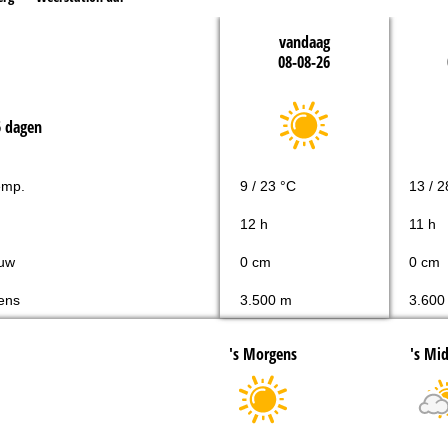
vandaag
08-08-26
5 dagen
emp.
9 / 23 °C
13 / 2
12 h
11 h
uw
0 cm
0 cm
ens
3.500 m
3.600
's Morgens
's Mi