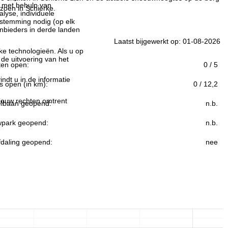
n met behulp van
izoen in Schierke.
lyse, individuele
estemming nodig (op elk
nbieders in derde landen
Laatst bijgewerkt op: 01-08-2026
jke technologieën. Als u op
 de uitvoering van het
ften open:
0 / 5
indt u in de informatie
s open (in km):
0 / 12,2
 jouw rechten omtrent
lbaan geopend:
n.b.
park geopend:
n.b.
fdaling geopend:
nee