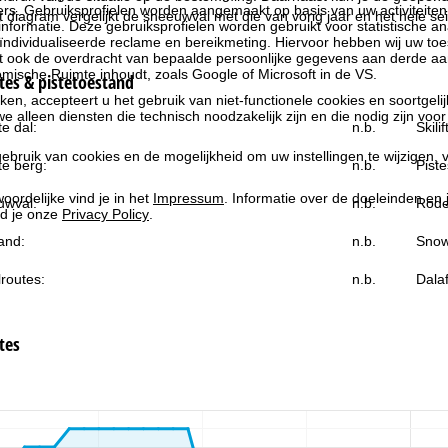
rs. Gebruiksprofielen worden aangemaakt op basis van uw activiteite
et diagram vergelijkt de sneeuwval met die van vorig jaar en het hele se
formatie. Deze gebruiksprofielen worden gebruikt voor statistische ana
ndividualiseerde reclame en bereikmeting. Hiervoor hebben wij uw to
at ook de overdracht van bepaalde persoonlijke gegevens aan derde aa
ische Ruimte inhoudt, zoals Google of Microsoft in de VS.
es & pistetoestand
kken, accepteert u het gebruik van niet-functionele cookies en soortgeli
we alleen diensten die technisch noodzakelijk zijn en die nodig zijn voor
e dal:
n.b.
Skili
ebruik van cookies en de mogelijkheid om uw instellingen te wijzigen, v
e berg:
n.b.
Piste
oordelijke vind je in het
Impressum
. Informatie over de doeleinden en
uwval:
n.b.
Rode
d je onze
Privacy Policy
.
and:
n.b.
Snow
routes:
n.b.
Dala
tes