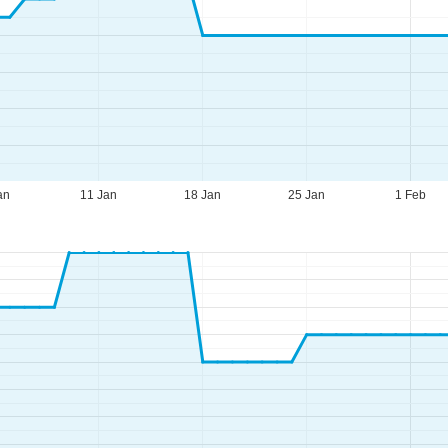
an
11 Jan
18 Jan
25 Jan
1 Feb
eningstijden
-do:
09:00-17:00
09:00-14:00
-zo:
gesloten