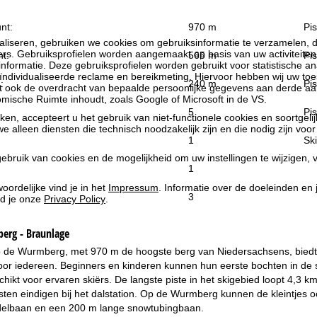
nt:
970 m
Pis
liseren, gebruiken we cookies om gebruiksinformatie te verzamelen, d
rs. Gebruiksprofielen worden aangemaakt op basis van uw activiteite
t:
565 m
Pis
formatie. Deze gebruiksprofielen worden gebruikt voor statistische ana
ndividualiseerde reclame en bereikmeting. Hiervoor hebben wij uw to
:
240 m
Pis
at ook de overdracht van bepaalde persoonlijke gegevens aan derde aa
ische Ruimte inhoudt, zoals Google of Microsoft in de VS.
5
Pis
kken, accepteert u het gebruik van niet-functionele cookies en soortgeli
we alleen diensten die technisch noodzakelijk zijn en die nodig zijn voor
1
Ski
ebruik van cookies en de mogelijkheid om uw instellingen te wijzigen, v
1
oordelijke vind je in het
Impressum
. Informatie over de doeleinden en
3
d je onze
Privacy Policy
.
erg - Braunlage
 de Wurmberg, met 970 m de hoogste berg van Niedersachsens, biedt ca.
r iedereen. Beginners en kinderen kunnen hun eerste bochten in de sn
chikt voor ervaren skiërs. De langste piste in het skigebied loopt 4,
isten eindigen bij het dalstation. Op de Wurmberg kunnen de kleintjes
delbaan en een 200 m lange snowtubingbaan.