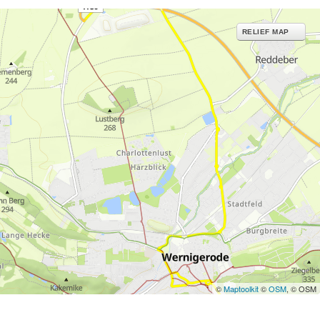
RELIEF MAP
©
Maptoolkit
©
OSM
, © OSM