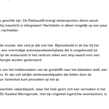
eschikt zijn: De Rathauslift brengt wintersporters direct vanuit
bij maanlicht is inbegrepen! Nachtskiën is alleen mogelijk op een paar
 nachtskiën.
muziek, dan vind je dat ook hier. Bijvoorbeeld in de bar bij het
, een voormalige autoreparatiewerkplaats die is omgebouwd tot
zijn de restaurants in het centrum zeker een stop waard voor een
 gebergte worden geserveerd.
n het middenstation van de gondellift naar het dalstation leidt, een
es. Er zijn ook talrijke winterwandelpaden die leiden door de
 hartenlust kunt pirouetten op het ijs.
asseröder vakantiepark, waar het hele gezin zich kan vermaken in het
 En Kasteel Wernigerode, met zijn origineel ingerichte woonkamers, is