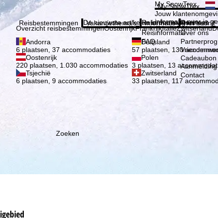
Kies 
My SnowTrex
My SnowTrex
Aanmelden
Jouw klantenomgevi
informatie over je g
De nieuwste artikelen in ons magazine
Reisinformatie
Over ons
Reisbestemmingen
Vakantiethema's
Informatie
Het bedrijf
Overzicht reisbestemmingen
Oostenrijk
Frankrijk
Italië
Zwitserland
D
Reisinformatie
Over ons
FAQ
Partnerpro
Andorra
Duitsland
Vriendenwer
6 plaatsen, 37 accommodaties
57 plaatsen, 130 accommod
Oostenrijk
Polen
Cadeaubon
220 plaatsen, 1.030 accommodaties
3 plaatsen, 13 accommodat
Aanmelding 
Tsjechië
Zwitserland
Contact
6 plaatsen, 9 accommodaties
33 plaatsen, 117 accommod
Zoeken
kigebied