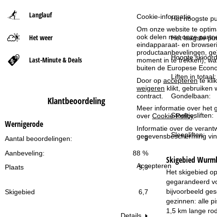
Langlauf
Cookie-informatie
t
Het hoogste pu
Om onze website te optima
Het weer
ook delen met onze partne
p
Het laagste pun
eindapparaat- en browserin
productaanbevelingen, geï
a
Hoogte skioord
Last-Minute & Deals
moment in te trekken), w
buiten de Europese Econom
Liften in totaal:
g
Door op
accepteren
te kli
weigeren
klikt, gebruiken 
Gondelbaan:
contract.
i
Klantbeoordeling
Meer informatie over het g
Stoeltjesliften:
over
Cookie-Policy
.
n
Wernigerode
Informatie over de verantw
Sleepliften:
gegevensbescherming vin
a
Aantal beoordelingen:
9
Aanbeveling:
88 %
Skigebied
Wurmb
Accepteren
Plaats
9,3
Het skigebied op
gegarandeerd voo
bijvoorbeeld ges
Skigebied
6,7
gezinnen: alle p
1,5 km lange ro
Details