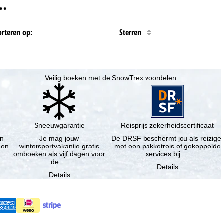
…
orteren op:
Sterren
Veilig boeken met de SnowTrex voordelen
Sneeuwgarantie
Reisprijs zekerheidscertificaat
en
Je mag jouw
De DRSF beschermt jou als reizige
 en
wintersportvakantie gratis
met een pakketreis of gekoppelde
omboeken als vijf dagen voor
services bij …
de …
Details
Details