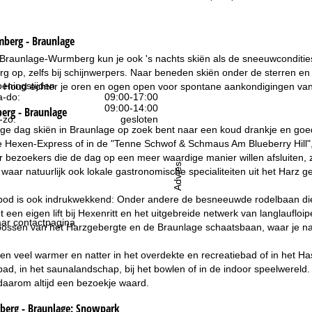
berg - Braunlage
 Braunlage-Wurmberg kun je ook 's nachts skiën als de sneeuwcondities g
g op, zelfs bij schijnwerpers. Naar beneden skiën onder de sterren en 
eningstijden
 Houd echter je oren en ogen open voor spontane aankondigingen van
-do:
09:00-17:00
09:00-14:00
erg - Braunlage
-zo:
gesloten
nge dag skiën in Braunlage op zoek bent naar een koud drankje en goede 
de Hexen-Express of in de "Tenne Schwof & Schmaus Am Blueberry Hill"
or bezoekers die de dag op een meer waardige manier willen afsluiten, 
Advies
 waar natuurlijk ook lokale gastronomische specialiteiten uit het Harz
od is ook indrukwekkend: Onder andere de besneeuwde rodelbaan die va
een eigen lift bij Hexenritt en het uitgebreide netwerk van langlaufloip
ar contactpagina
bossen van het Harzgebergte en de Braunlage schaatsbaan, waar je naar
en veel warmer en natter in het overdekte en recreatiebad of in het H
ad, in het saunalandschap, bij het bowlen of in de indoor speelwereld.
daarom altijd een bezoekje waard.
erg - Braunlage:
Snowpark