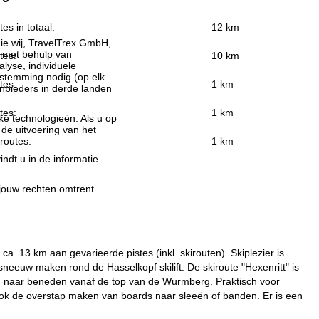
tes in totaal:
12 km
ie wij, TravelTrex GmbH,
n met behulp van
tes:
10 km
lyse, individuele
estemming nodig (op elk
tes:
1 km
nbieders in derde landen
tes:
1 km
jke technologieën. Als u op
 de uitvoering van het
routes:
1 km
indt u in de informatie
 jouw rechten omtrent
 13 km aan gevarieerde pistes (inkl. skirouten). Skiplezier is
eeuw maken rond de Hasselkopf skilift. De skiroute "Hexenritt" is
3 km naar beneden vanaf de top van de Wurmberg. Praktisch voor
 ook de overstap maken van boards naar sleeën of banden. Er is een