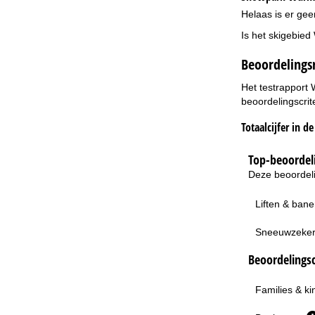
Helaas is er gee
Is het skigebied
Beoordelings
Het testrapport 
beoordelingscrit
Totaalcijfer in d
Top-beoordeli
Deze beoordeli
Liften & ban
Sneeuwzeke
Beoordelingsc
Families & k