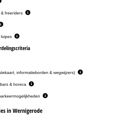
& freeriders
 loipes
delingscriteria
istekaart, informatieborden & wegwijzers)
 bars & horeca
parkeermogelijkheden
es in Wernigerode