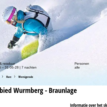
gte van onze kortingsacties!
& reisduur
Personen
 – 31-05-28 | 7 nachten
alle
Harz
Wernigerode
ebied
Wurmberg - Braunlage
Informatie over het s