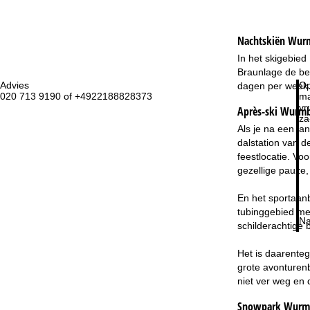
Nachtskiën
Wurm
In het skigebied
Braunlage de ber
Advies
Op
dagen per week.
020 713 9190 of +4922188828373
ma
vr:
Après-ski Wurmb
za
Als je na een la
dalstation van 
feestlocatie. Vo
gezellige pauze,
En het sportaanb
tubinggebied met 
Na
schilderachtige 
Het is daarenteg
grote avonturenb
niet ver weg en 
Snowpark Wurmb