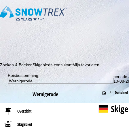
Schrijf je in voor onze nieuwsbrief en wees als eerste op de hoo
Zoeken & Boeken
Skigebieds-consultant
Mijn favorieten
Reisbestemming
periode 
10-08-26
S
Duitsland
Wernigerode
t
Skig
Overzicht
a
Skigebied
r